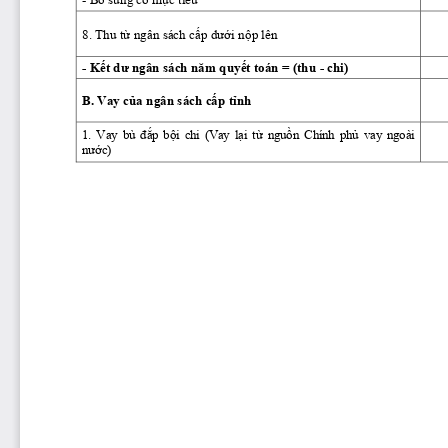
- Bổ sung có mục tiêu 
8. Thu từ ngân sách cấp dưới nộp lên 
- Kết dư ngân sách năm quyết toán = (thu - chi) 
B. Vay của ngân sách cấp tỉnh  
1. Vay bù đắp bội chi (Vay lại từ nguồn Chính phủ vay ngoài 
nước) 