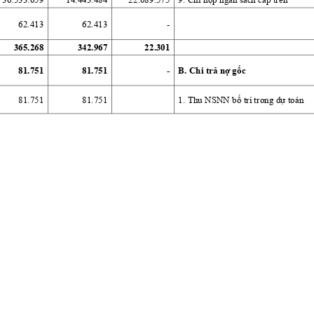
36.533.059
14.443.484
22.089.575
9. Chi nộp ngân sách cấp trên 
9. Chi hỗ trợ thực hiện một số nhiệm
62.413
62.413
-
các điểm a, b và c khoản 5 Điều 9 L
nhà nư
ớc
365.268
342.967
22.301
81.751
81.751
  -
B. Chi trả nợ gốc  
81.751
81.751
1. Thu NSNN bố trí trong dự toán 