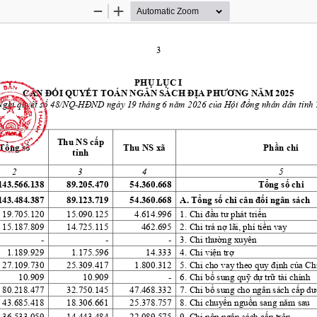
Zoom
Zoom
Out
In
3 
PHỤ LỤC I 
CÂN ĐỐI QUYẾT TOÁN NGÂN SÁCH ĐỊA PHƯƠNG NĂM 2025 
Nghị quyết số 48/NQ-HĐND ngày 19 tháng 6 năm 2026 của Hội đồng nhân dân tỉnh
Thu NS cấp 
Tổng số 
Thu NS xã 
Phần chi 
tỉnh 
2 
3 
4 
5 
143.566.138
89.205.470
54.360.668
Tổng số chi 
143.484.387
89.123.719
54.360.668
A. Tổng số chi cân đối ngân sách 
19.705.120
15.090.125
4.614.996
1. Chi đầu tư phát triển 
15.187.809
14.725.115
462.695
2. Chi trả nợ lãi, phí tiền vay 
-
-
-
3. Chi thường xuyên 
1.189.929
1.175.596
14.333
4. Chi viện trợ 
27.109.730
25.309.417
1.800.312
5. Chi cho vay theo quy định của Ch
10.909
10.909
-
6. Chi bổ sung quỹ dự trữ tài chính 
80.218.477
32.750.145
47.468.332
7. Chi bổ sung cho ngân sách cấp dư
43.685.418
18.306.661
25.378.757
8. Chi chuyển nguồn sang năm sau 