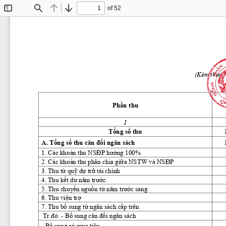
of 52
Toggle
Find
Previous
Next
Sidebar
(Kèm theo 
Phần thu 
1 
Tổng số thu 
A. Tổng số thu cân đối ngân sách 
1. Các khoản thu NSĐP hưởng 100% 
2. Các khoản thu phân chia giữa NSTW và NSĐP 
3. Thu từ quỹ dự trữ tài chính 
4. Thu kết dư năm trước 
5. Thu chuyển nguồn từ năm trước sang 
6. Thu viện trợ 
7. Thu bổ sung từ ngân sách cấp trên 
 Tr.đó: - Bổ sung cân đối ngân sách 