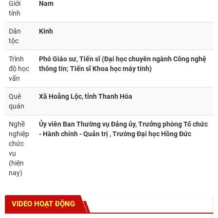
Giới
Nam
tính
Dân
Kinh
tộc
Trình
Phó Giáo sư, Tiến sĩ (Đại học chuyên ngành Công nghệ
độ học
thông tin; Tiến sĩ Khoa học máy tính)
vấn
Quê
Xã Hoằng Lộc, tỉnh Thanh Hóa
quán
Nghề
Ủy viên Ban Thường vụ Đảng ủy, Trưởng phòng Tổ chức
nghiệp
- Hành chính - Quản trị , Trường Đại học Hồng Đức
chức
vụ
(hiện
nay)
VIDEO HOẠT ĐỘNG