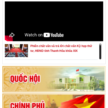
Phiên chất vấn và trả lời chất vấn Kỳ họp thứ
tư, HĐND tỉnh Thanh Hóa khóa XIX
Khai mạc kỳ họp thứ Nhất, Quốc hội khóa XVI
Hướng dẫn quy trình bỏ phiếu bầu cử ĐBQH
khoá XVI và đại biểu HĐND các cấp nhiệm kỳ
2026-2031
80 năm Quốc hội Việt Nam: vì lợi ích Nhân dân,
vì sự phát triển của đất nước