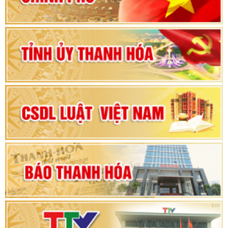
Bộ Chính trị duyệt nội dung Đại hội đại biểu
Đảng bộ tỉnh Thanh Hóa lần thứ XX, nhiệm kỳ
2025 - 2030
Đại hội đại biểu Đảng bộ xã Yên Thọ lần thứ I,
nhiệm kỳ 2025 – 2030
Đại hội Đảng bộ xã Yên Ninh lần thứ nhất,
nhiệm kỳ 2025 - 2030
Khai mạc Kỳ họp bất thường lần thứ 9, Quốc
hội khóa XV
Phiên thảo luận Kỳ họp thứ 24, HĐND tỉnh
Thanh Hóa khóa XVIII, nhiệm kỳ 2021 - 2026
Bế mạc Kỳ họp thứ hai bốn, Hội đồng nhân dân