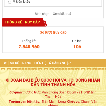
Ý kiến khác
Bình chọn
Xem kết quả
THỐNG KÊ TRUY CẬP
Số lượt truy cập
Thống kê:
Online:
7.540.960
106
SƠ ĐỒ TRANG
LIÊN HỆ
ĐĂNG NHẬP
© ĐOÀN ĐẠI BIỂU QUỐC HỘI VÀ HỘI ĐỒNG NHÂN
DÂN TỈNH THANH HÓA
Cơ quan thường trực:
Văn phòng Đoàn ĐBQH và HĐND tỉnh
Thanh Hóa
Trưởng ban biên tập:
Trần Mạnh Long,
Chức vụ:
Chánh Văn
phòng