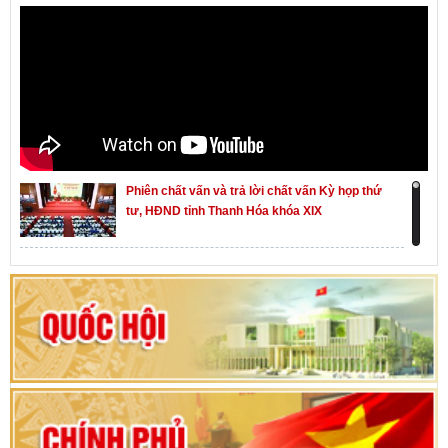
Phiên chất vấn và trả lời chất vấn Kỳ họp thứ
tư, HĐND tỉnh Thanh Hóa khóa XIX
Khai mạc kỳ họp thứ Nhất, Quốc hội khóa XVI
Hướng dẫn quy trình bỏ phiếu bầu cử ĐBQH
khoá XVI và đại biểu HĐND các cấp nhiệm kỳ
2026-2031
80 năm Quốc hội Việt Nam: vì lợi ích Nhân dân,
vì sự phát triển của đất nước