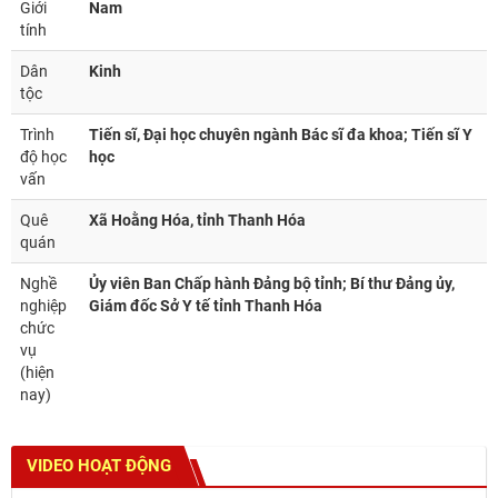
Giới
Nam
tính
Dân
Kinh
tộc
Trình
Tiến sĩ, Đại học chuyên ngành Bác sĩ đa khoa; Tiến sĩ Y
độ học
học
vấn
Quê
Xã Hoằng Hóa, tỉnh Thanh Hóa
quán
Nghề
Ủy viên Ban Chấp hành Đảng bộ tỉnh; Bí thư Đảng ủy,
nghiệp
Giám đốc Sở Y tế tỉnh Thanh Hóa
chức
vụ
(hiện
nay)
VIDEO HOẠT ĐỘNG