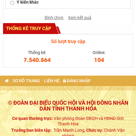
Ý kiến khác
Bình chọn
Xem kết quả
THỐNG KÊ TRUY CẬP
Số lượt truy cập
Thống kê:
Online:
7.540.864
104
SƠ ĐỒ TRANG
LIÊN HỆ
ĐĂNG NHẬP
© ĐOÀN ĐẠI BIỂU QUỐC HỘI VÀ HỘI ĐỒNG NHÂN
DÂN TỈNH THANH HÓA
Cơ quan thường trực:
Văn phòng Đoàn ĐBQH và HĐND tỉnh
Thanh Hóa
Trưởng ban biên tập:
Trần Mạnh Long,
Chức vụ:
Chánh Văn
phòng