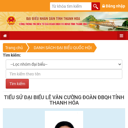
Đăng nhập
Trang chủ
DANH SÁCH ĐẠI BIỂU QUỐC HỘI
Tìm kiếm:
TIỂU SỬ ĐẠI BIỂU LÊ VĂN CƯỜNG ĐOÀN ĐBQH TỈNH
THANH HÓA