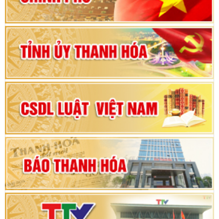
Bộ Chính trị duyệt nội dung Đại hội đại biểu
Đảng bộ tỉnh Thanh Hóa lần thứ XX, nhiệm kỳ
2025 - 2030
Đại hội đại biểu Đảng bộ xã Yên Thọ lần thứ I,
nhiệm kỳ 2025 – 2030
Đại hội Đảng bộ xã Yên Ninh lần thứ nhất,
nhiệm kỳ 2025 - 2030
Khai mạc Kỳ họp bất thường lần thứ 9, Quốc
hội khóa XV
Phiên thảo luận Kỳ họp thứ 24, HĐND tỉnh
Thanh Hóa khóa XVIII, nhiệm kỳ 2021 - 2026
Bế mạc Kỳ họp thứ hai bốn, Hội đồng nhân dân