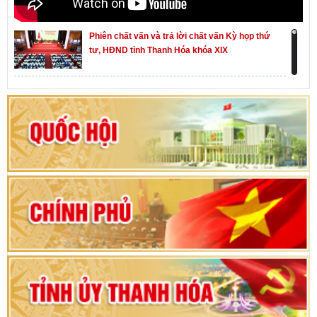
Phiên chất vấn và trả lời chất vấn Kỳ họp thứ
tư, HĐND tỉnh Thanh Hóa khóa XIX
Khai mạc kỳ họp thứ Nhất, Quốc hội khóa XVI
Hướng dẫn quy trình bỏ phiếu bầu cử ĐBQH
khoá XVI và đại biểu HĐND các cấp nhiệm kỳ
2026-2031
80 năm Quốc hội Việt Nam: vì lợi ích Nhân dân,
vì sự phát triển của đất nước
Bộ Chính trị duyệt nội dung Đại hội đại biểu
Đảng bộ tỉnh Thanh Hóa lần thứ XX, nhiệm kỳ
2025 - 2030
Đại hội đại biểu Đảng bộ xã Yên Thọ lần thứ I,