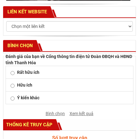
LIÊN KẾT WEBSITE
BÌNH CHỌN
Đánh giá của bạn về Cổng thông tin điện tử Đoàn ĐBQH và HĐND
tỉnh Thanh Hóa
Rất hữu ích
Hữu ích
Ý kiến khác
Bình chọn
Xem kết quả
THỐNG KÊ TRUY CẬP
Số lượt truy cập