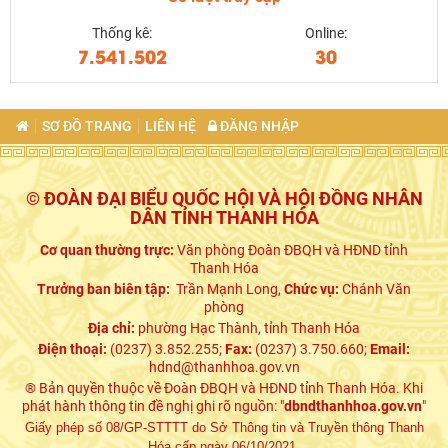
Thống kê:
Online:
7.541.502
30
SƠ ĐỒ TRANG
LIÊN HỆ
ĐĂNG NHẬP
© ĐOÀN ĐẠI BIỂU QUỐC HỘI VÀ HỘI ĐỒNG NHÂN
DÂN TỈNH THANH HÓA
Cơ quan thường trực:
Văn phòng Đoàn ĐBQH và HĐND tỉnh
Thanh Hóa
Trưởng ban biên tập:
Trần Mạnh Long,
Chức vụ:
Chánh Văn
phòng
Địa chỉ:
phường Hạc Thành, tỉnh Thanh Hóa
Điện thoại:
(0237) 3.852.255;
Fax:
(0237) 3.750.660;
Email:
hdnd@thanhhoa.gov.vn
® Bản quyền thuộc về Đoàn ĐBQH và HĐND tỉnh Thanh Hóa. Khi
phát hành thông tin đề nghị ghi rõ nguồn: "
dbndthanhhoa.gov.vn
"
Giấy phép số 08/GP-STTTT do Sở Thông tin và Truyền thông Thanh
Hóa cấp ngày 06/10/2021.