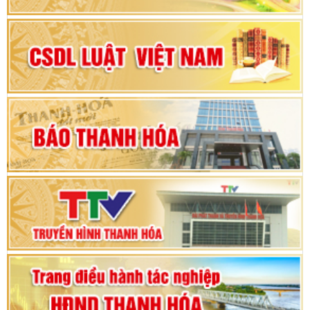
nhiệm kỳ 2025 – 2030
Đại hội Đảng bộ xã Yên Ninh lần thứ nhất,
nhiệm kỳ 2025 - 2030
Khai mạc Kỳ họp bất thường lần thứ 9, Quốc
hội khóa XV
Phiên thảo luận Kỳ họp thứ 24, HĐND tỉnh
Thanh Hóa khóa XVIII, nhiệm kỳ 2021 - 2026
Bế mạc Kỳ họp thứ hai bốn, Hội đồng nhân dân
tỉnh khoá XVIII