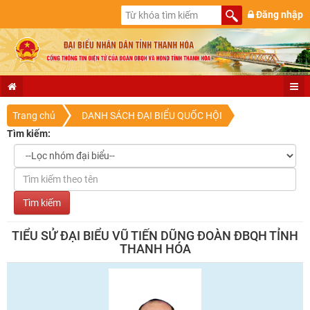
Đăng nhập
Trang chủ
DANH SÁCH ĐẠI BIỂU QUỐC HỘI
Tìm kiếm:
TIỂU SỬ ĐẠI BIỂU VŨ TIẾN DŨNG ĐOÀN ĐBQH TỈNH
THANH HÓA