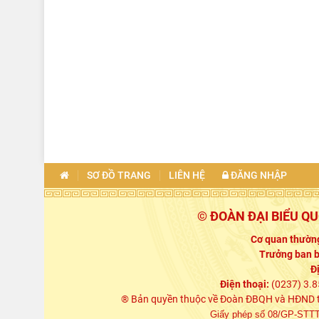
SƠ ĐỒ TRANG
LIÊN HỆ
ĐĂNG NHẬP
© ĐOÀN ĐẠI BIỂU Q
Cơ quan thường
Trưởng ban b
Đ
Điện thoại:
(0237) 3.8
® Bản quyền thuộc về Đoàn ĐBQH và HĐND tỉn
Giấy phép số 08/GP-STTTT