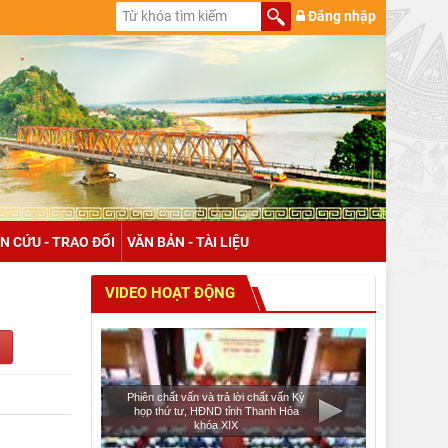
Đăng nhập
N CỨU - TRAO ĐỔI
VĂN BẢN - TÀI LIỆU
VIDEO HOẠT ĐỘNG
Phiên chất vấn và trả lời chất vấn Kỳ
họp thứ tư, HĐND tỉnh Thanh Hóa
khóa XIX