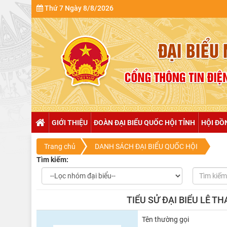
Thứ 7 Ngày 8/8/2026
GIỚI THIỆU
ĐOÀN ĐẠI BIỂU QUỐC HỘI TỈNH
HỘI ĐỒ
Trang chủ
DANH SÁCH ĐẠI BIỂU QUỐC HỘI
Tìm kiếm:
TIỂU SỬ ĐẠI BIỂU LÊ 
Tên thường gọi