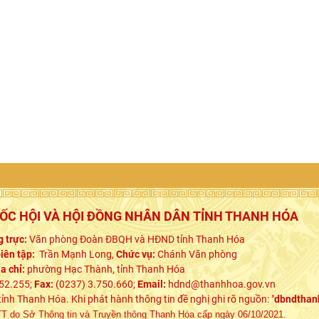
UỐC HỘI VÀ HỘI ĐỒNG NHÂN DÂN TỈNH THANH HÓA
 trực:
Văn phòng Đoàn ĐBQH và HĐND tỉnh Thanh Hóa
iên tập:
Trần Mạnh Long,
Chức vụ:
Chánh Văn phòng
ịa chỉ:
phường Hạc Thành, tỉnh Thanh Hóa
52.255;
Fax:
(0237) 3.750.660;
Email:
hdnd@thanhhoa.gov.vn
h Thanh Hóa. Khi phát hành thông tin đề nghị ghi rõ nguồn: "
dbndthan
 do Sở Thông tin và Truyền thông Thanh Hóa cấp ngày 06/10/2021.