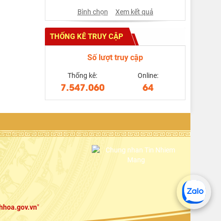
Bình chọn
Xem kết quả
THỐNG KÊ TRUY CẬP
Số lượt truy cập
Thống kê:
Online:
7.547.060
64
hhoa.gov.vn
"