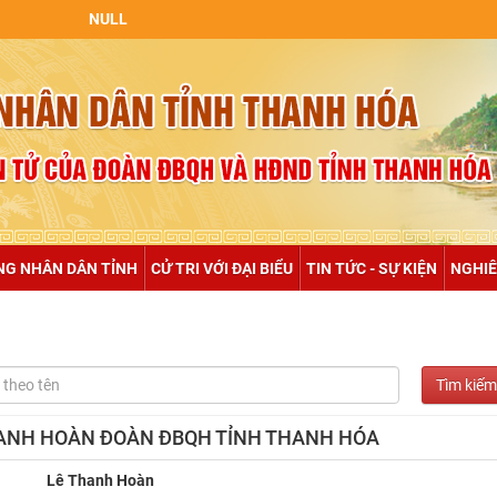
NULL
NG NHÂN DÂN TỈNH
CỬ TRI VỚI ĐẠI BIỂU
TIN TỨC - SỰ KIỆN
NGHIÊ
THANH HOÀN ĐOÀN ĐBQH TỈNH THANH HÓA
Lê Thanh Hoàn