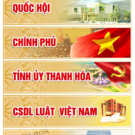
Hướng dẫn quy trình bỏ phiếu bầu cử ĐBQH
khoá XVI và đại biểu HĐND các cấp nhiệm kỳ
2026-2031
80 năm Quốc hội Việt Nam: vì lợi ích Nhân dân,
vì sự phát triển của đất nước
Bộ Chính trị duyệt nội dung Đại hội đại biểu
Đảng bộ tỉnh Thanh Hóa lần thứ XX, nhiệm kỳ
2025 - 2030
Đại hội đại biểu Đảng bộ xã Yên Thọ lần thứ I,
nhiệm kỳ 2025 – 2030
Đại hội Đảng bộ xã Yên Ninh lần thứ nhất,
nhiệm kỳ 2025 - 2030
Khai mạc Kỳ họp bất thường lần thứ 9, Quốc