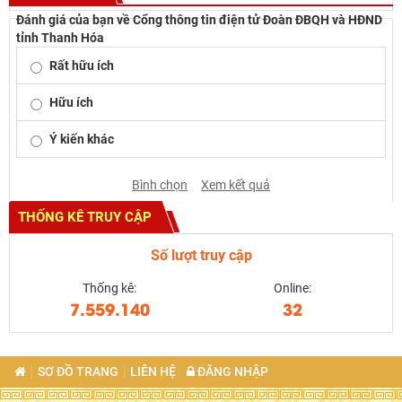
Đánh giá của bạn về Cổng thông tin điện tử Đoàn ĐBQH và HĐND
tỉnh Thanh Hóa
Rất hữu ích
Hữu ích
Ý kiến khác
Bình chọn
Xem kết quả
THỐNG KÊ TRUY CẬP
Số lượt truy cập
Thống kê:
Online:
7.559.140
32
SƠ ĐỒ TRANG
LIÊN HỆ
ĐĂNG NHẬP