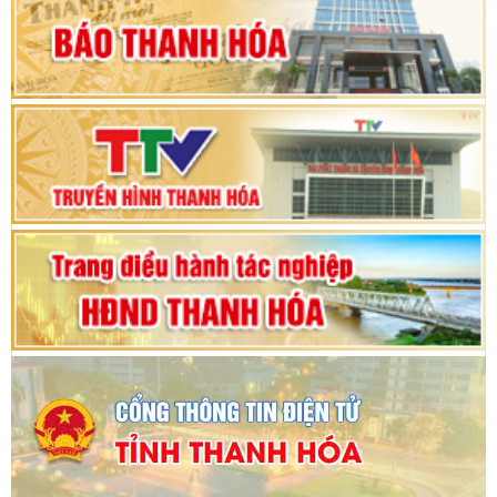
hội khóa XV
Phiên thảo luận Kỳ họp thứ 24, HĐND tỉnh
Thanh Hóa khóa XVIII, nhiệm kỳ 2021 - 2026
Bế mạc Kỳ họp thứ hai bốn, Hội đồng nhân dân
tỉnh khoá XVIII