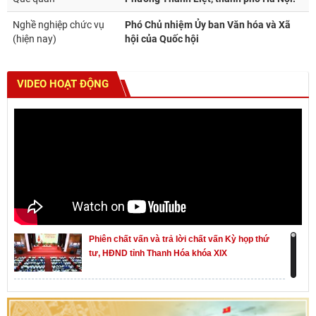
Nghề nghiệp chức vụ
Phó Chủ nhiệm Ủy ban Văn hóa và Xã
(hiện nay)
hội của Quốc hội
VIDEO HOẠT ĐỘNG
Phiên chất vấn và trả lời chất vấn Kỳ họp thứ
tư, HĐND tỉnh Thanh Hóa khóa XIX
Khai mạc kỳ họp thứ Nhất, Quốc hội khóa XVI