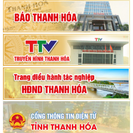
Khai mạc Kỳ họp bất thường lần thứ 9, Quốc
hội khóa XV
Phiên thảo luận Kỳ họp thứ 24, HĐND tỉnh
Thanh Hóa khóa XVIII, nhiệm kỳ 2021 - 2026
Bế mạc Kỳ họp thứ hai bốn, Hội đồng nhân dân
tỉnh khoá XVIII