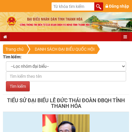
Đăng nhập
Trang chủ
DANH SÁCH ĐẠI BIỂU QUỐC HỘI
Tìm kiếm:
TIỂU SỬ ĐẠI BIỂU LÊ ĐỨC THÁI ĐOÀN ĐBQH TỈNH
THANH HÓA