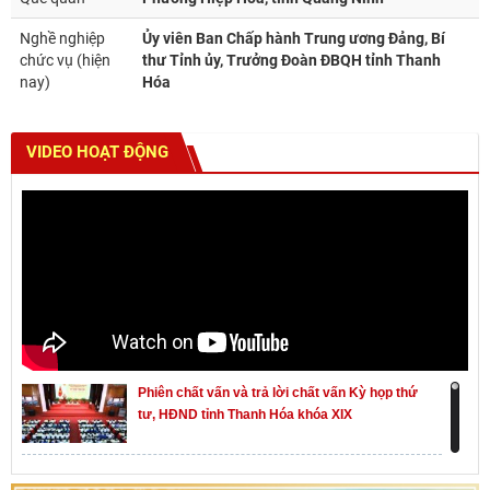
Nghề nghiệp
Ủy viên Ban Chấp hành Trung ương Đảng, Bí
chức vụ (hiện
thư Tỉnh ủy, Trưởng Đoàn ĐBQH tỉnh Thanh
nay)
Hóa
VIDEO HOẠT ĐỘNG
Phiên chất vấn và trả lời chất vấn Kỳ họp thứ
tư, HĐND tỉnh Thanh Hóa khóa XIX
Khai mạc kỳ họp thứ Nhất, Quốc hội khóa XVI