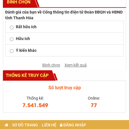
BÌNH CHỌN
Đánh giá của bạn về Cổng thông tin điện tử Đoàn ĐBQH và HĐND
tỉnh Thanh Hóa
Rất hữu ích
Hữu ích
Ý kiến khác
Bình chọn
Xem kết quả
THỐNG KÊ TRUY CẬP
Số lượt truy cập
Thống kê:
Online:
7.541.549
77
SƠ ĐỒ TRANG
LIÊN HỆ
ĐĂNG NHẬP