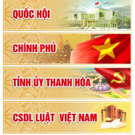
Hướng dẫn quy trình bỏ phiếu bầu cử ĐBQH
khoá XVI và đại biểu HĐND các cấp nhiệm kỳ
2026-2031
80 năm Quốc hội Việt Nam: vì lợi ích Nhân dân,
vì sự phát triển của đất nước
Bộ Chính trị duyệt nội dung Đại hội đại biểu
Đảng bộ tỉnh Thanh Hóa lần thứ XX, nhiệm kỳ
2025 - 2030
Đại hội đại biểu Đảng bộ xã Yên Thọ lần thứ I,
nhiệm kỳ 2025 – 2030
Đại hội Đảng bộ xã Yên Ninh lần thứ nhất,
nhiệm kỳ 2025 - 2030