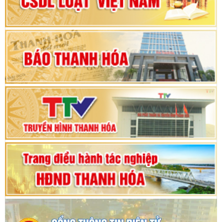
nhiệm kỳ 2025 - 2030
Khai mạc Kỳ họp bất thường lần thứ 9, Quốc
hội khóa XV
Phiên thảo luận Kỳ họp thứ 24, HĐND tỉnh
Thanh Hóa khóa XVIII, nhiệm kỳ 2021 - 2026
Bế mạc Kỳ họp thứ hai bốn, Hội đồng nhân dân
tỉnh khoá XVIII