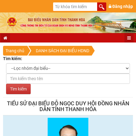
Đăng nhập
Trang chủ
DANH SÁCH ĐẠI BIỂU HDND
Tìm kiếm:
TIỂU SỬ ĐẠI BIỂU ĐỖ NGỌC DUY HỘI ĐỒNG NHÂN
DÂN TỈNH THANH HÓA