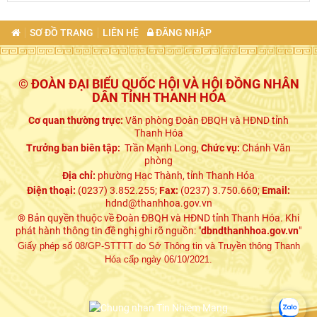
SƠ ĐỒ TRANG
LIÊN HỆ
ĐĂNG NHẬP
© ĐOÀN ĐẠI BIỂU QUỐC HỘI VÀ HỘI ĐỒNG NHÂN
DÂN TỈNH THANH HÓA
Cơ quan thường trực:
Văn phòng Đoàn ĐBQH và HĐND tỉnh
Thanh Hóa
Trưởng ban biên tập:
Trần Mạnh Long,
Chức vụ:
Chánh Văn
phòng
Địa chỉ:
phường Hạc Thành, tỉnh Thanh Hóa
Điện thoại:
(0237) 3.852.255;
Fax:
(0237) 3.750.660;
Email:
hdnd@thanhhoa.gov.vn
® Bản quyền thuộc về Đoàn ĐBQH và HĐND tỉnh Thanh Hóa. Khi
phát hành thông tin đề nghị ghi rõ nguồn: "
dbndthanhhoa.gov.vn
"
Giấy phép số 08/GP-STTTT do Sở Thông tin và Truyền thông Thanh
Hóa cấp ngày 06/10/2021.