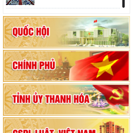
Khai mạc kỳ họp thứ Nhất, Quốc hội khóa XVI
Hướng dẫn quy trình bỏ phiếu bầu cử ĐBQH
khoá XVI và đại biểu HĐND các cấp nhiệm kỳ
2026-2031
80 năm Quốc hội Việt Nam: vì lợi ích Nhân dân,
vì sự phát triển của đất nước
Bộ Chính trị duyệt nội dung Đại hội đại biểu
Đảng bộ tỉnh Thanh Hóa lần thứ XX, nhiệm kỳ
2025 - 2030
Đại hội đại biểu Đảng bộ xã Yên Thọ lần thứ I,
nhiệm kỳ 2025 – 2030
Đại hội Đảng bộ xã Yên Ninh lần thứ nhất,