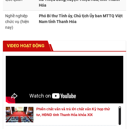
Hóa
Nghề nghiệp
Phó Bí thư Tỉnh ủy, Chủ tịch Ủy ban MTTQ Việt
chức vụ (hiện
Nam tỉnh Thanh Hóa
nay)
VIDEO HOẠT ĐỘNG
Phiên chất vấn và trả lời chất vấn Kỳ họp thứ
tư, HĐND tỉnh Thanh Hóa khóa XIX