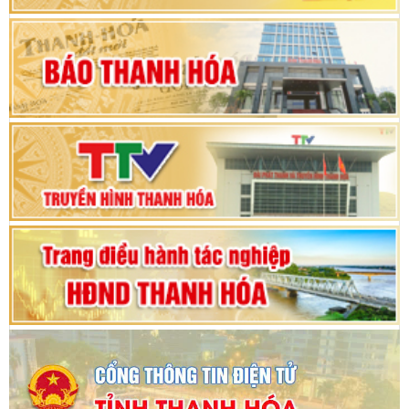
Khai mạc Kỳ họp bất thường lần thứ 9, Quốc
hội khóa XV
Phiên thảo luận Kỳ họp thứ 24, HĐND tỉnh
Thanh Hóa khóa XVIII, nhiệm kỳ 2021 - 2026
Bế mạc Kỳ họp thứ hai bốn, Hội đồng nhân dân
tỉnh khoá XVIII