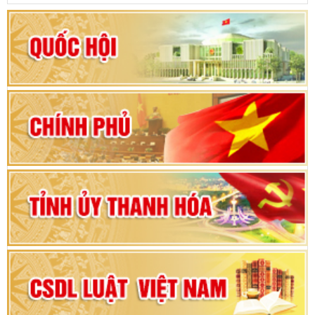
Khai mạc kỳ họp thứ Nhất, Quốc hội khóa XVI
Hướng dẫn quy trình bỏ phiếu bầu cử ĐBQH
khoá XVI và đại biểu HĐND các cấp nhiệm kỳ
2026-2031
80 năm Quốc hội Việt Nam: vì lợi ích Nhân dân,
vì sự phát triển của đất nước
Bộ Chính trị duyệt nội dung Đại hội đại biểu
Đảng bộ tỉnh Thanh Hóa lần thứ XX, nhiệm kỳ
2025 - 2030
Đại hội đại biểu Đảng bộ xã Yên Thọ lần thứ I,
nhiệm kỳ 2025 – 2030
Đại hội Đảng bộ xã Yên Ninh lần thứ nhất,
nhiệm kỳ 2025 - 2030