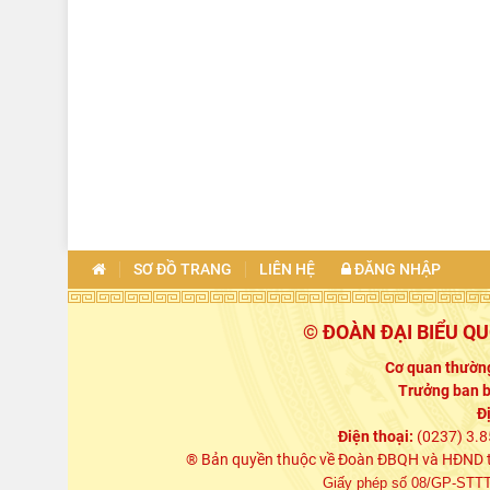
SƠ ĐỒ TRANG
LIÊN HỆ
ĐĂNG NHẬP
© ĐOÀN ĐẠI BIỂU Q
Cơ quan thường
Trưởng ban b
Đ
Điện thoại:
(0237) 3.8
® Bản quyền thuộc về Đoàn ĐBQH và HĐND tỉn
Giấy phép số 08/GP-STTTT