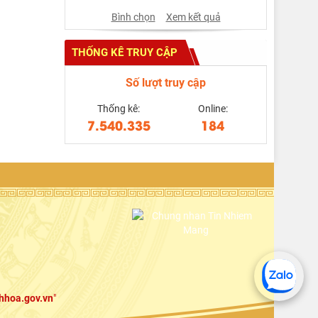
Bình chọn
Xem kết quả
THỐNG KÊ TRUY CẬP
Số lượt truy cập
Thống kê:
Online:
7.540.335
184
hhoa.gov.vn
"