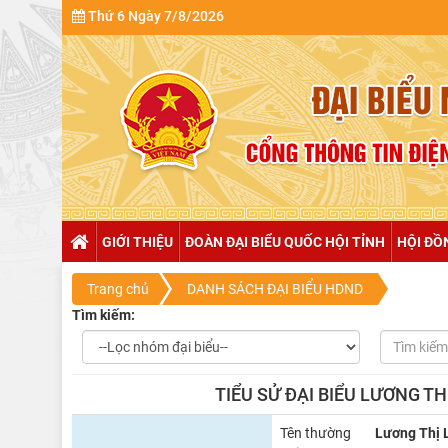
Thứ 6 Ngày 7/8/2026
GIỚI THIỆU
ĐOÀN ĐẠI BIỂU QUỐC HỘI TỈNH
HỘI ĐỒ
Trang chủ
DANH SÁCH ĐẠI BIỂU HDND
Tìm kiếm:
TIỂU SỬ ĐẠI BIỂU LƯƠNG T
Tên thường
Lương Thị 