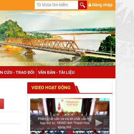
Đăng nhập
N CỨU - TRAO ĐỔI
VĂN BẢN - TÀI LIỆU
VIDEO HOẠT ĐỘNG
Phiên chất vấn và trả lời chất vấn Kỳ
họp thứ tư, HĐND tỉnh Thanh Hóa
khóa XIX