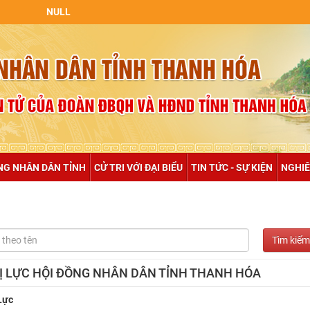
NULL
NG NHÂN DÂN TỈNH
CỬ TRI VỚI ĐẠI BIỂU
TIN TỨC - SỰ KIỆN
NGHIÊ
HỊ LỰC HỘI ĐỒNG NHÂN DÂN TỈNH THANH HÓA
Lực