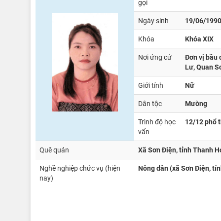
gọi
Ngày sinh
19/06/199
Khóa
Khóa XIX
Nơi ứng cử
Đơn vị bầu 
Lư, Quan S
Giới tính
Nữ
Dân tộc
Mường
Trình độ học
12/12 phổ 
vấn
Quê quán
Xã Sơn Điện, tỉnh Thanh H
Nghề nghiệp chức vụ (hiện
Nông dân (xã Sơn Điện, tỉ
nay)