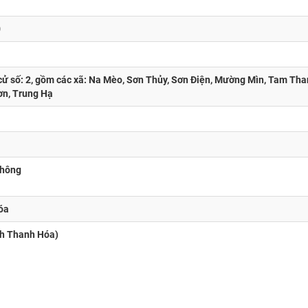
0
cử số: 2, gồm các xã: Na Mèo, Sơn Thủy, Sơn Điện, Mường Mìn, Tam Th
ơn, Trung Hạ
thông
óa
nh Thanh Hóa)