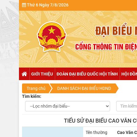
Thứ 6 Ngày 7/8/2026
GIỚI THIỆU
ĐOÀN ĐẠI BIỂU QUỐC HỘI TỈNH
HỘI ĐỒ
Trang chủ
DANH SÁCH ĐẠI BIỂU HDND
Tìm kiếm:
TIỂU SỬ ĐẠI BIỂU CAO VĂN
Tên thường
Cao Văn 