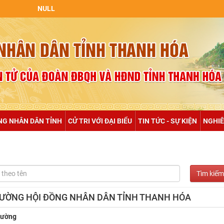
NULL
NG NHÂN DÂN TỈNH
CỬ TRI VỚI ĐẠI BIỂU
TIN TỨC - SỰ KIỆN
NGHIÊ
 CƯỜNG HỘI ĐỒNG NHÂN DÂN TỈNH THANH HÓA
Cường