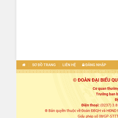
SƠ ĐỒ TRANG
LIÊN HỆ
ĐĂNG NHẬP
© ĐOÀN ĐẠI BIỂU Q
Cơ quan thường
Trưởng ban b
Đ
Điện thoại:
(0237) 3.8
® Bản quyền thuộc về Đoàn ĐBQH và HĐND tỉn
Giấy phép số 08/GP-STTTT