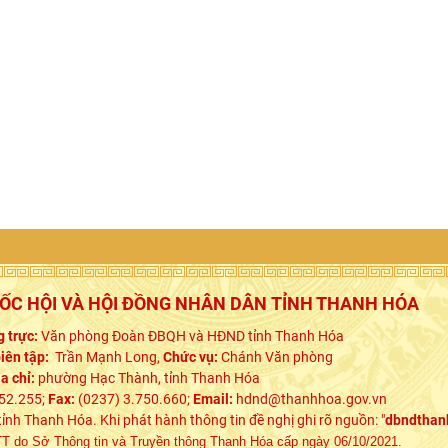
UỐC HỘI VÀ HỘI ĐỒNG NHÂN DÂN TỈNH THANH HÓA
 trực:
Văn phòng Đoàn ĐBQH và HĐND tỉnh Thanh Hóa
iên tập:
Trần Mạnh Long,
Chức vụ:
Chánh Văn phòng
ịa chỉ:
phường Hạc Thành, tỉnh Thanh Hóa
52.255;
Fax:
(0237) 3.750.660;
Email:
hdnd@thanhhoa.gov.vn
h Thanh Hóa. Khi phát hành thông tin đề nghị ghi rõ nguồn: "
dbndthan
 do Sở Thông tin và Truyền thông Thanh Hóa cấp ngày 06/10/2021.