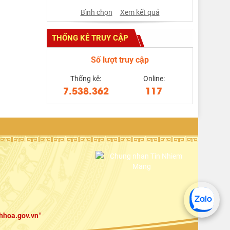
Bình chọn
Xem kết quả
THỐNG KÊ TRUY CẬP
Số lượt truy cập
Thống kê:
Online:
7.538.362
117
hhoa.gov.vn
"