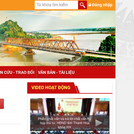
Đăng nhập
N CỨU - TRAO ĐỔI
VĂN BẢN - TÀI LIỆU
VIDEO HOẠT ĐỘNG
Phiên chất vấn và trả lời chất vấn Kỳ
họp thứ tư, HĐND tỉnh Thanh Hóa
khóa XIX