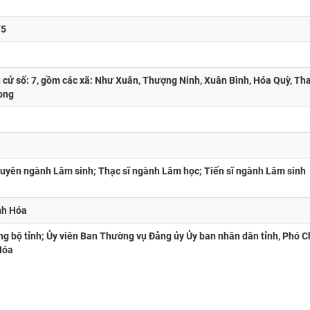
75
u cử số: 7, gồm các xã: Như Xuân, Thượng Ninh, Xuân Bình, Hóa Quỳ, Th
ong
huyên ngành Lâm sinh; Thạc sĩ ngành Lâm học; Tiến sĩ ngành Lâm sinh
nh Hóa
g bộ tỉnh; Ủy viên Ban Thường vụ Đảng ủy Ủy ban nhân dân tỉnh, Phó C
Hóa