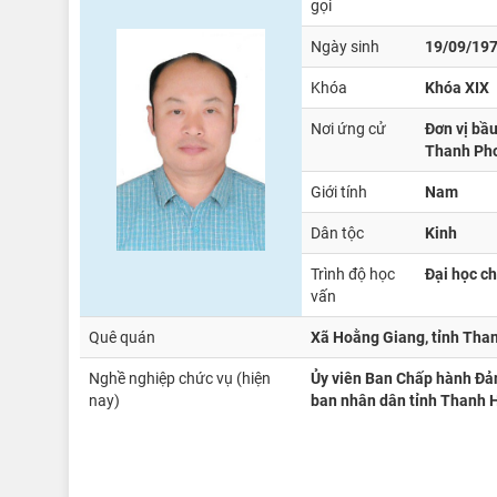
gọi
Ngày sinh
19/09/19
Khóa
Khóa XIX
Nơi ứng cử
Đơn vị bầ
Thanh Ph
Giới tính
Nam
Dân tộc
Kinh
Trình độ học
Đại học c
vấn
Quê quán
Xã Hoằng Giang, tỉnh Tha
Nghề nghiệp chức vụ (hiện
Ủy viên Ban Chấp hành Đản
nay)
ban nhân dân tỉnh Thanh 