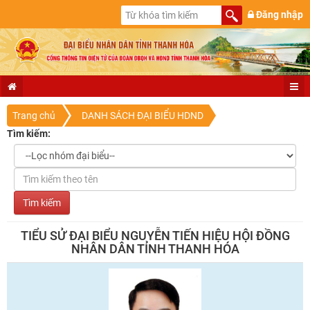
Đăng nhập
Trang chủ
DANH SÁCH ĐẠI BIỂU HDND
Tìm kiếm:
TIỂU SỬ ĐẠI BIỂU NGUYỄN TIẾN HIỆU HỘI ĐỒNG
NHÂN DÂN TỈNH THANH HÓA