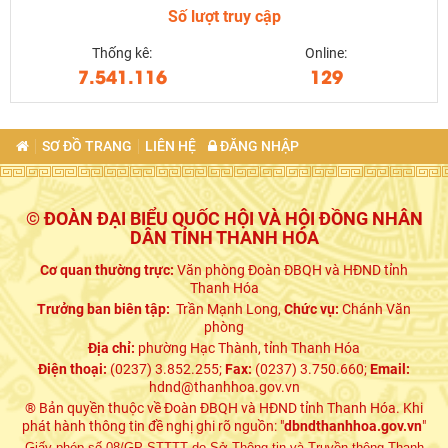
Số lượt truy cập
Thống kê:
Online:
7.541.116
129
SƠ ĐỒ TRANG
LIÊN HỆ
ĐĂNG NHẬP
© ĐOÀN ĐẠI BIỂU QUỐC HỘI VÀ HỘI ĐỒNG NHÂN
DÂN TỈNH THANH HÓA
Cơ quan thường trực:
Văn phòng Đoàn ĐBQH và HĐND tỉnh
Thanh Hóa
Trưởng ban biên tập:
Trần Mạnh Long,
Chức vụ:
Chánh Văn
phòng
Địa chỉ:
phường Hạc Thành, tỉnh Thanh Hóa
Điện thoại:
(0237) 3.852.255;
Fax:
(0237) 3.750.660;
Email:
hdnd@thanhhoa.gov.vn
® Bản quyền thuộc về Đoàn ĐBQH và HĐND tỉnh Thanh Hóa. Khi
phát hành thông tin đề nghị ghi rõ nguồn: "
dbndthanhhoa.gov.vn
"
Giấy phép số 08/GP-STTTT do Sở Thông tin và Truyền thông Thanh