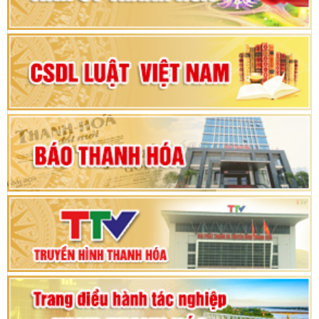
Đại hội đại biểu Đảng bộ xã Yên Thọ lần thứ I,
nhiệm kỳ 2025 – 2030
Đại hội Đảng bộ xã Yên Ninh lần thứ nhất,
nhiệm kỳ 2025 - 2030
Khai mạc Kỳ họp bất thường lần thứ 9, Quốc
hội khóa XV
Phiên thảo luận Kỳ họp thứ 24, HĐND tỉnh
Thanh Hóa khóa XVIII, nhiệm kỳ 2021 - 2026
Bế mạc Kỳ họp thứ hai bốn, Hội đồng nhân dân
tỉnh khoá XVIII