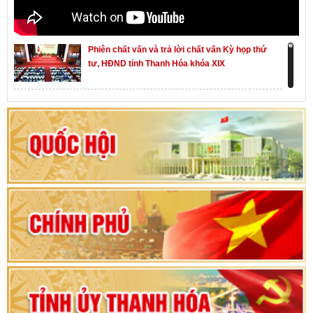
Phiên chất vấn và trả lời chất vấn Kỳ họp thứ
tư, HĐND tỉnh Thanh Hóa khóa XIX
Khai mạc kỳ họp thứ Nhất, Quốc hội khóa XVI
Hướng dẫn quy trình bỏ phiếu bầu cử ĐBQH
khoá XVI và đại biểu HĐND các cấp nhiệm kỳ
2026-2031
80 năm Quốc hội Việt Nam: vì lợi ích Nhân dân,
vì sự phát triển của đất nước
Bộ Chính trị duyệt nội dung Đại hội đại biểu
Đảng bộ tỉnh Thanh Hóa lần thứ XX, nhiệm kỳ
2025 - 2030