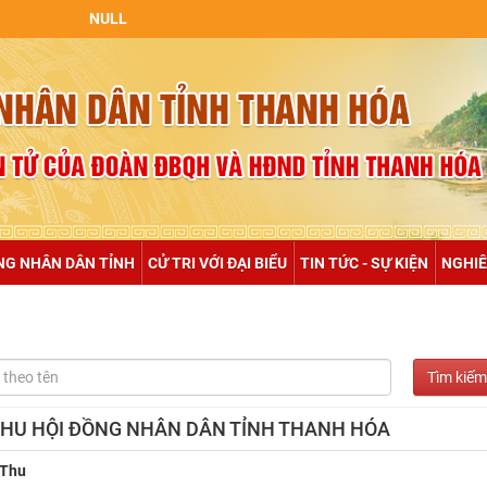
NULL
NG NHÂN DÂN TỈNH
CỬ TRI VỚI ĐẠI BIỂU
TIN TỨC - SỰ KIỆN
NGHIÊ
Ị THU HỘI ĐỒNG NHÂN DÂN TỈNH THANH HÓA
 Thu