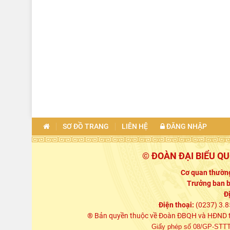
SƠ ĐỒ TRANG
LIÊN HỆ
ĐĂNG NHẬP
© ĐOÀN ĐẠI BIỂU Q
Cơ quan thường
Trưởng ban b
Đ
Điện thoại:
(0237) 3.8
® Bản quyền thuộc về Đoàn ĐBQH và HĐND tỉn
Giấy phép số 08/GP-STTTT