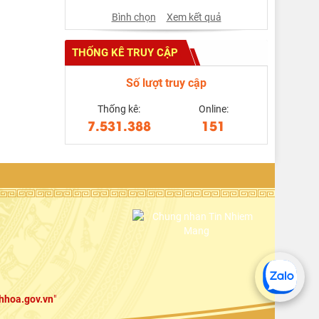
Bình chọn
Xem kết quả
THỐNG KÊ TRUY CẬP
Số lượt truy cập
Thống kê:
Online:
7.531.388
151
hhoa.gov.vn
"