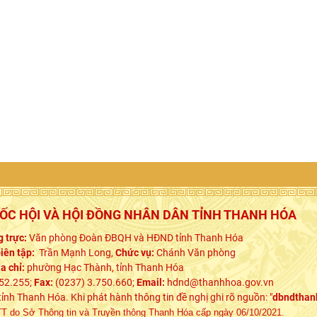
UỐC HỘI VÀ HỘI ĐỒNG NHÂN DÂN TỈNH THANH HÓA
 trực:
Văn phòng Đoàn ĐBQH và HĐND tỉnh Thanh Hóa
iên tập:
Trần Mạnh Long,
Chức vụ:
Chánh Văn phòng
ịa chỉ:
phường Hạc Thành, tỉnh Thanh Hóa
52.255;
Fax:
(0237) 3.750.660;
Email:
hdnd@thanhhoa.gov.vn
h Thanh Hóa. Khi phát hành thông tin đề nghị ghi rõ nguồn: "
dbndthan
 do Sở Thông tin và Truyền thông Thanh Hóa cấp ngày 06/10/2021.