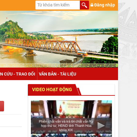
Đăng nhập
N CỨU - TRAO ĐỔI
VĂN BẢN - TÀI LIỆU
VIDEO HOẠT ĐỘNG
Phiên chất vấn và trả lời chất vấn Kỳ
họp thứ tư, HĐND tỉnh Thanh Hóa
khóa XIX