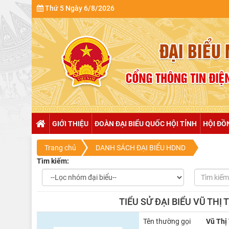
Thứ 5 Ngày 6/8/2026
GIỚI THIỆU
ĐOÀN ĐẠI BIỂU QUỐC HỘI TỈNH
HỘI ĐỒ
Trang chủ
DANH SÁCH ĐẠI BIỂU HDND
Tìm kiếm:
TIỂU SỬ ĐẠI BIỂU VŨ TH
Tên thường gọi
Vũ Thị