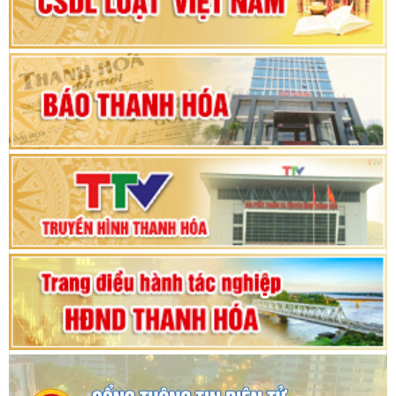
nhiệm kỳ 2025 - 2030
Khai mạc Kỳ họp bất thường lần thứ 9, Quốc
hội khóa XV
Phiên thảo luận Kỳ họp thứ 24, HĐND tỉnh
Thanh Hóa khóa XVIII, nhiệm kỳ 2021 - 2026
Bế mạc Kỳ họp thứ hai bốn, Hội đồng nhân dân
tỉnh khoá XVIII