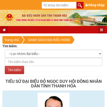
Đăng nhập
Trang chủ
DANH SÁCH ĐẠI BIỂU HDND
Tìm kiếm:
TIỂU SỬ ĐẠI BIỂU ĐỖ NGỌC DUY HỘI ĐỒNG NHÂN
DÂN TỈNH THANH HÓA