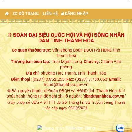
SƠ ĐỒ TRANG
LIÊN HỆ
ĐĂNG NHẬP
© ĐOÀN ĐẠI BIỂU QUỐC HỘI VÀ HỘI ĐỒNG NHÂN
DÂN TỈNH THANH HÓA
Cơ quan thường trực:
Văn phòng Đoàn ĐBQH và HĐND tỉnh
Thanh Hóa
Trưởng ban biên tập:
Trần Mạnh Long,
Chức vụ:
Chánh Văn
phòng
Địa chỉ:
phường Hạc Thành, tỉnh Thanh Hóa
Điện thoại:
(0237) 3.852.255;
Fax:
(0237) 3.750.660;
Email:
hdnd@thanhhoa.gov.vn
® Bản quyền thuộc về Đoàn ĐBQH và HĐND tỉnh Thanh Hóa. Khi
phát hành thông tin đề nghị ghi rõ nguồn: "
dbndthanhhoa.gov.vn
"
Giấy phép số 08/GP-STTTT do Sở Thông tin và Truyền thông Thanh
Hóa cấp ngày 06/10/2021.