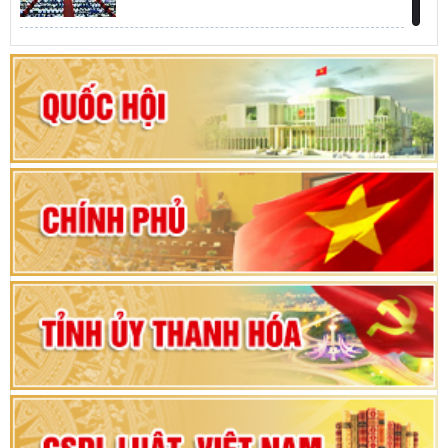
Khai mạc kỳ họp thứ Nhất, Quốc hội khóa XVI
Hướng dẫn quy trình bỏ phiếu bầu cử ĐBQH
khoá XVI và đại biểu HĐND các cấp nhiệm kỳ
2026-2031
80 năm Quốc hội Việt Nam: vì lợi ích Nhân dân,
vì sự phát triển của đất nước
Bộ Chính trị duyệt nội dung Đại hội đại biểu
Đảng bộ tỉnh Thanh Hóa lần thứ XX, nhiệm kỳ
2025 - 2030
Đại hội đại biểu Đảng bộ xã Yên Thọ lần thứ I,
nhiệm kỳ 2025 – 2030
Đại hội Đảng bộ xã Yên Ninh lần thứ nhất,