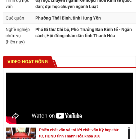
Trình độ học
Đại học chuyên ngành Kế hoạch hóa Kinh tế quốc
vấn
dân; đại học chuyên ngành Luật
Quê quán
Phường Thái Bình, tỉnh Hưng Yên
Nghề nghiệp
Phó Bí thư Chi bộ, Phó Trưởng Ban Kinh tế - Ngân
chức vụ
sách, Hội đồng nhân dân tỉnh Thanh Hóa
(hiện nay)
VIDEO HOẠT ĐỘNG
Phiên chất vấn và trả lời chất vấn Kỳ họp thứ
tư, HĐND tỉnh Thanh Hóa khóa XIX