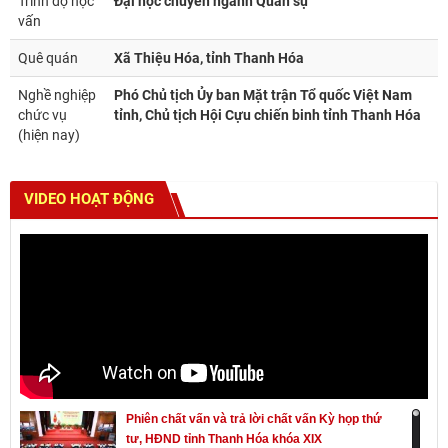
Trình độ học
Đại học chuyên ngành Quân sự
vấn
Quê quán
Xã Thiệu Hóa, tỉnh Thanh Hóa
Nghề nghiệp
Phó Chủ tịch Ủy ban Mặt trận Tổ quốc Việt Nam
chức vụ
tỉnh, Chủ tịch Hội Cựu chiến binh tỉnh Thanh Hóa
(hiện nay)
VIDEO HOẠT ĐỘNG
Phiên chất vấn và trả lời chất vấn Kỳ họp thứ
tư, HĐND tỉnh Thanh Hóa khóa XIX