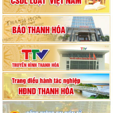
nhiệm kỳ 2025 - 2030
Khai mạc Kỳ họp bất thường lần thứ 9, Quốc
hội khóa XV
Phiên thảo luận Kỳ họp thứ 24, HĐND tỉnh
Thanh Hóa khóa XVIII, nhiệm kỳ 2021 - 2026
Bế mạc Kỳ họp thứ hai bốn, Hội đồng nhân dân
tỉnh khoá XVIII