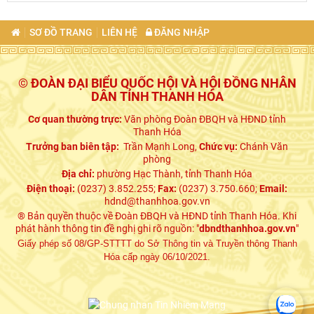
SƠ ĐỒ TRANG
LIÊN HỆ
ĐĂNG NHẬP
© ĐOÀN ĐẠI BIỂU QUỐC HỘI VÀ HỘI ĐỒNG NHÂN
DÂN TỈNH THANH HÓA
Cơ quan thường trực:
Văn phòng Đoàn ĐBQH và HĐND tỉnh
Thanh Hóa
Trưởng ban biên tập:
Trần Mạnh Long,
Chức vụ:
Chánh Văn
phòng
Địa chỉ:
phường Hạc Thành, tỉnh Thanh Hóa
Điện thoại:
(0237) 3.852.255;
Fax:
(0237) 3.750.660;
Email:
hdnd@thanhhoa.gov.vn
® Bản quyền thuộc về Đoàn ĐBQH và HĐND tỉnh Thanh Hóa. Khi
phát hành thông tin đề nghị ghi rõ nguồn: "
dbndthanhhoa.gov.vn
"
Giấy phép số 08/GP-STTTT do Sở Thông tin và Truyền thông Thanh
Hóa cấp ngày 06/10/2021.