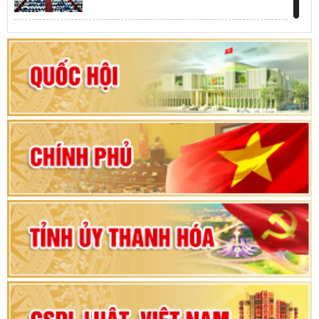
Khai mạc kỳ họp thứ Nhất, Quốc hội khóa XVI
Hướng dẫn quy trình bỏ phiếu bầu cử ĐBQH
khoá XVI và đại biểu HĐND các cấp nhiệm kỳ
2026-2031
80 năm Quốc hội Việt Nam: vì lợi ích Nhân dân,
vì sự phát triển của đất nước
Bộ Chính trị duyệt nội dung Đại hội đại biểu
Đảng bộ tỉnh Thanh Hóa lần thứ XX, nhiệm kỳ
2025 - 2030
Đại hội đại biểu Đảng bộ xã Yên Thọ lần thứ I,
nhiệm kỳ 2025 – 2030
Đại hội Đảng bộ xã Yên Ninh lần thứ nhất,