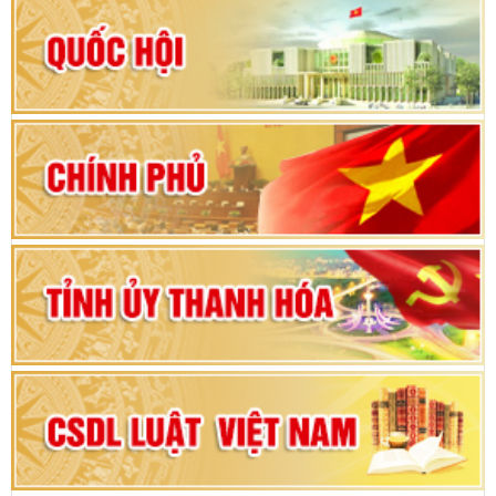
Hướng dẫn quy trình bỏ phiếu bầu cử ĐBQH
khoá XVI và đại biểu HĐND các cấp nhiệm kỳ
2026-2031
80 năm Quốc hội Việt Nam: vì lợi ích Nhân dân,
vì sự phát triển của đất nước
Bộ Chính trị duyệt nội dung Đại hội đại biểu
Đảng bộ tỉnh Thanh Hóa lần thứ XX, nhiệm kỳ
2025 - 2030
Đại hội đại biểu Đảng bộ xã Yên Thọ lần thứ I,
nhiệm kỳ 2025 – 2030
Đại hội Đảng bộ xã Yên Ninh lần thứ nhất,
nhiệm kỳ 2025 - 2030