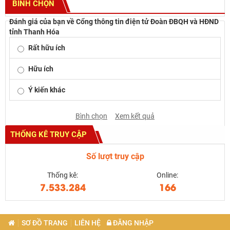
BÌNH CHỌN
Đánh giá của bạn về Cổng thông tin điện tử Đoàn ĐBQH và HĐND
tỉnh Thanh Hóa
Rất hữu ích
Hữu ích
Ý kiến khác
Bình chọn
Xem kết quả
THỐNG KÊ TRUY CẬP
Số lượt truy cập
Thống kê:
Online:
7.533.284
166
SƠ ĐỒ TRANG
LIÊN HỆ
ĐĂNG NHẬP