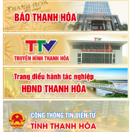
Khai mạc Kỳ họp bất thường lần thứ 9, Quốc
hội khóa XV
Phiên thảo luận Kỳ họp thứ 24, HĐND tỉnh
Thanh Hóa khóa XVIII, nhiệm kỳ 2021 - 2026
Bế mạc Kỳ họp thứ hai bốn, Hội đồng nhân dân
tỉnh khoá XVIII