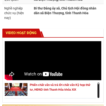
Nghề nghiệp
Bí thư Đảng ủy xã, Chủ tịch Hội đồng nhân
chức vụ (hiện
dân xã Biện Thượng, tỉnh Thanh Hóa
nay)
VIDEO HOẠT ĐỘNG
Phiên chất vấn và trả lời chất vấn Kỳ họp thứ
tư, HĐND tỉnh Thanh Hóa khóa XIX
Khai mạc kỳ họp thứ Nhất, Quốc hội khóa XVI