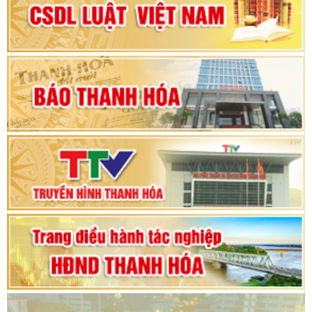
Đại hội Đảng bộ xã Yên Ninh lần thứ nhất,
nhiệm kỳ 2025 - 2030
Khai mạc Kỳ họp bất thường lần thứ 9, Quốc
hội khóa XV
Phiên thảo luận Kỳ họp thứ 24, HĐND tỉnh
Thanh Hóa khóa XVIII, nhiệm kỳ 2021 - 2026
Bế mạc Kỳ họp thứ hai bốn, Hội đồng nhân dân
tỉnh khoá XVIII