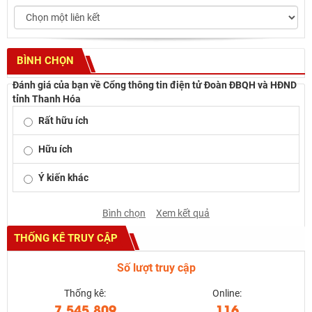
BÌNH CHỌN
Đánh giá của bạn về Cổng thông tin điện tử Đoàn ĐBQH và HĐND
tỉnh Thanh Hóa
Rất hữu ích
Hữu ích
Ý kiến khác
Bình chọn
Xem kết quả
THỐNG KÊ TRUY CẬP
Số lượt truy cập
Thống kê:
Online:
7.545.809
116