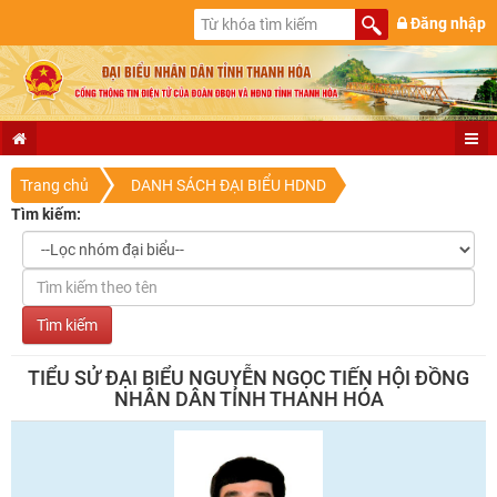
Đăng nhập
Trang chủ
DANH SÁCH ĐẠI BIỂU HDND
Tìm kiếm:
TIỂU SỬ ĐẠI BIỂU NGUYỄN NGỌC TIẾN HỘI ĐỒNG
NHÂN DÂN TỈNH THANH HÓA