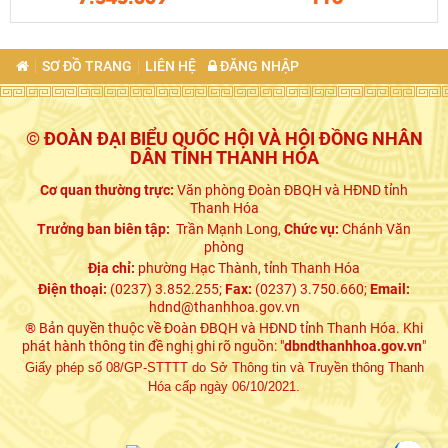
SƠ ĐỒ TRANG
LIÊN HỆ
ĐĂNG NHẬP
© ĐOÀN ĐẠI BIỂU QUỐC HỘI VÀ HỘI ĐỒNG NHÂN
DÂN TỈNH THANH HÓA
Cơ quan thường trực:
Văn phòng Đoàn ĐBQH và HĐND tỉnh
Thanh Hóa
Trưởng ban biên tập:
Trần Mạnh Long,
Chức vụ:
Chánh Văn
phòng
Địa chỉ:
phường Hạc Thành, tỉnh Thanh Hóa
Điện thoại:
(0237) 3.852.255;
Fax:
(0237) 3.750.660;
Email:
hdnd@thanhhoa.gov.vn
® Bản quyền thuộc về Đoàn ĐBQH và HĐND tỉnh Thanh Hóa. Khi
phát hành thông tin đề nghị ghi rõ nguồn: "
dbndthanhhoa.gov.vn
"
Giấy phép số 08/GP-STTTT do Sở Thông tin và Truyền thông Thanh
Hóa cấp ngày 06/10/2021.