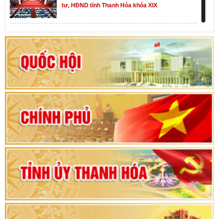
tư, HĐND tỉnh Thanh Hóa khóa XIX
Khai mạc kỳ họp thứ Nhất, Quốc hội khóa XVI
Hướng dẫn quy trình bỏ phiếu bầu cử ĐBQH
khoá XVI và đại biểu HĐND các cấp nhiệm kỳ
2026-2031
80 năm Quốc hội Việt Nam: vì lợi ích Nhân dân,
vì sự phát triển của đất nước
Bộ Chính trị duyệt nội dung Đại hội đại biểu
Đảng bộ tỉnh Thanh Hóa lần thứ XX, nhiệm kỳ
2025 - 2030
Đại hội đại biểu Đảng bộ xã Yên Thọ lần thứ I,
nhiệm kỳ 2025 – 2030