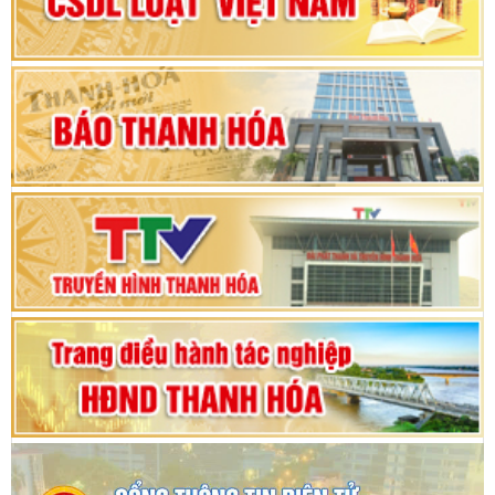
nhiệm kỳ 2025 - 2030
Khai mạc Kỳ họp bất thường lần thứ 9, Quốc
hội khóa XV
Phiên thảo luận Kỳ họp thứ 24, HĐND tỉnh
Thanh Hóa khóa XVIII, nhiệm kỳ 2021 - 2026
Bế mạc Kỳ họp thứ hai bốn, Hội đồng nhân dân
tỉnh khoá XVIII