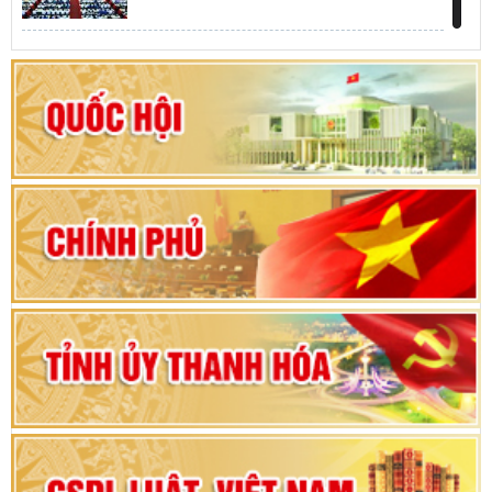
Khai mạc kỳ họp thứ Nhất, Quốc hội khóa XVI
Hướng dẫn quy trình bỏ phiếu bầu cử ĐBQH
khoá XVI và đại biểu HĐND các cấp nhiệm kỳ
2026-2031
80 năm Quốc hội Việt Nam: vì lợi ích Nhân dân,
vì sự phát triển của đất nước
Bộ Chính trị duyệt nội dung Đại hội đại biểu
Đảng bộ tỉnh Thanh Hóa lần thứ XX, nhiệm kỳ
2025 - 2030
Đại hội đại biểu Đảng bộ xã Yên Thọ lần thứ I,
nhiệm kỳ 2025 – 2030
Đại hội Đảng bộ xã Yên Ninh lần thứ nhất,