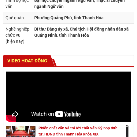
Trình độ học
Đại học chuyên ngành Ngữ văn, Thạc sĩ chuyên
vấn
ngành Ngữ văn
Quê quán
Phường Quảng Phú, tỉnh Thanh Hóa
Nghề nghiệp
Bí thư Đảng ủy xã, Chủ tịch Hội đồng nhân dân xã
chức vụ
Quảng Ninh, tỉnh Thanh Hóa
(hiện nay)
VIDEO HOẠT ĐỘNG
Phiên chất vấn và trả lời chất vấn Kỳ họp thứ
tư, HĐND tỉnh Thanh Hóa khóa XIX