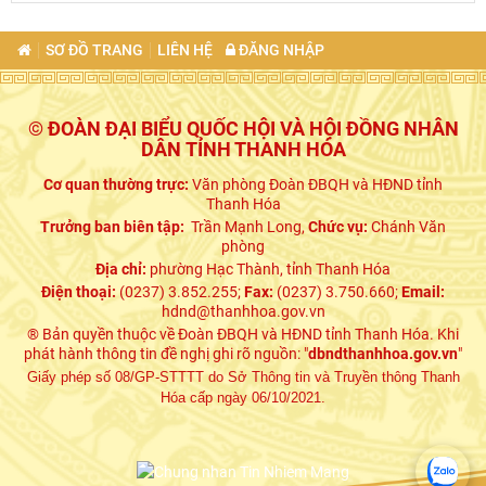
SƠ ĐỒ TRANG
LIÊN HỆ
ĐĂNG NHẬP
© ĐOÀN ĐẠI BIỂU QUỐC HỘI VÀ HỘI ĐỒNG NHÂN
DÂN TỈNH THANH HÓA
Cơ quan thường trực:
Văn phòng Đoàn ĐBQH và HĐND tỉnh
Thanh Hóa
Trưởng ban biên tập:
Trần Mạnh Long,
Chức vụ:
Chánh Văn
phòng
Địa chỉ:
phường Hạc Thành, tỉnh Thanh Hóa
Điện thoại:
(0237) 3.852.255;
Fax:
(0237) 3.750.660;
Email:
hdnd@thanhhoa.gov.vn
® Bản quyền thuộc về Đoàn ĐBQH và HĐND tỉnh Thanh Hóa. Khi
phát hành thông tin đề nghị ghi rõ nguồn: "
dbndthanhhoa.gov.vn
"
Giấy phép số 08/GP-STTTT do Sở Thông tin và Truyền thông Thanh
Hóa cấp ngày 06/10/2021.