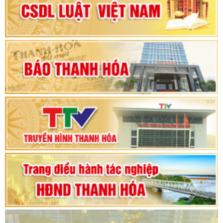
Đại hội Đảng bộ xã Yên Ninh lần thứ nhất,
nhiệm kỳ 2025 - 2030
Khai mạc Kỳ họp bất thường lần thứ 9, Quốc
hội khóa XV
Phiên thảo luận Kỳ họp thứ 24, HĐND tỉnh
Thanh Hóa khóa XVIII, nhiệm kỳ 2021 - 2026
Bế mạc Kỳ họp thứ hai bốn, Hội đồng nhân dân
tỉnh khoá XVIII