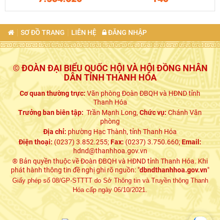
SƠ ĐỒ TRANG
LIÊN HỆ
ĐĂNG NHẬP
© ĐOÀN ĐẠI BIỂU QUỐC HỘI VÀ HỘI ĐỒNG NHÂN
DÂN TỈNH THANH HÓA
Cơ quan thường trực:
Văn phòng Đoàn ĐBQH và HĐND tỉnh
Thanh Hóa
Trưởng ban biên tập:
Trần Mạnh Long,
Chức vụ:
Chánh Văn
phòng
Địa chỉ:
phường Hạc Thành, tỉnh Thanh Hóa
Điện thoại:
(0237) 3.852.255;
Fax:
(0237) 3.750.660;
Email:
hdnd@thanhhoa.gov.vn
® Bản quyền thuộc về Đoàn ĐBQH và HĐND tỉnh Thanh Hóa. Khi
phát hành thông tin đề nghị ghi rõ nguồn: "
dbndthanhhoa.gov.vn
"
Giấy phép số 08/GP-STTTT do Sở Thông tin và Truyền thông Thanh
Hóa cấp ngày 06/10/2021.