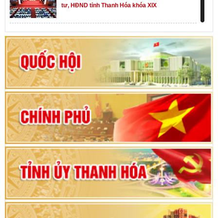
tư, HĐND tỉnh Thanh Hóa khóa XIX
Khai mạc kỳ họp thứ Nhất, Quốc hội khóa XVI
Hướng dẫn quy trình bỏ phiếu bầu cử ĐBQH
khoá XVI và đại biểu HĐND các cấp nhiệm kỳ
2026-2031
80 năm Quốc hội Việt Nam: vì lợi ích Nhân dân,
vì sự phát triển của đất nước
Bộ Chính trị duyệt nội dung Đại hội đại biểu
Đảng bộ tỉnh Thanh Hóa lần thứ XX, nhiệm kỳ
2025 - 2030
Đại hội đại biểu Đảng bộ xã Yên Thọ lần thứ I,
nhiệm kỳ 2025 – 2030