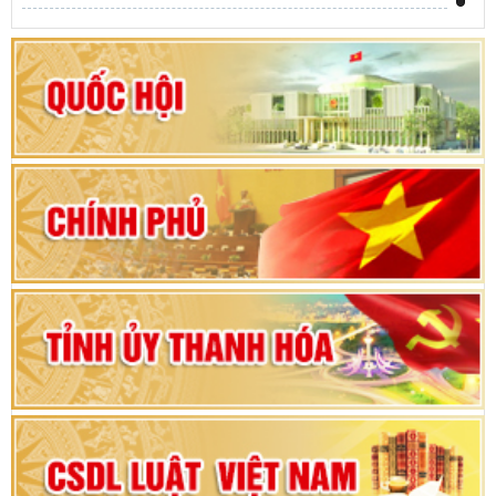
Khai mạc kỳ họp thứ Nhất, Quốc hội khóa XVI
Hướng dẫn quy trình bỏ phiếu bầu cử ĐBQH
khoá XVI và đại biểu HĐND các cấp nhiệm kỳ
2026-2031
80 năm Quốc hội Việt Nam: vì lợi ích Nhân dân,
vì sự phát triển của đất nước
Bộ Chính trị duyệt nội dung Đại hội đại biểu
Đảng bộ tỉnh Thanh Hóa lần thứ XX, nhiệm kỳ
2025 - 2030
Đại hội đại biểu Đảng bộ xã Yên Thọ lần thứ I,
nhiệm kỳ 2025 – 2030
Đại hội Đảng bộ xã Yên Ninh lần thứ nhất,
nhiệm kỳ 2025 - 2030