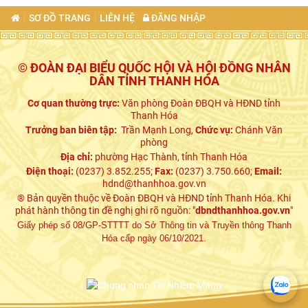
SƠ ĐỒ TRANG
LIÊN HỆ
ĐĂNG NHẬP
© ĐOÀN ĐẠI BIỂU QUỐC HỘI VÀ HỘI ĐỒNG NHÂN
DÂN TỈNH THANH HÓA
Cơ quan thường trực:
Văn phòng Đoàn ĐBQH và HĐND tỉnh
Thanh Hóa
Trưởng ban biên tập:
Trần Mạnh Long,
Chức vụ:
Chánh Văn
phòng
Địa chỉ:
phường Hạc Thành, tỉnh Thanh Hóa
Điện thoại:
(0237) 3.852.255;
Fax:
(0237) 3.750.660;
Email:
hdnd@thanhhoa.gov.vn
® Bản quyền thuộc về Đoàn ĐBQH và HĐND tỉnh Thanh Hóa. Khi
phát hành thông tin đề nghị ghi rõ nguồn: "
dbndthanhhoa.gov.vn
"
Giấy phép số 08/GP-STTTT do Sở Thông tin và Truyền thông Thanh
Hóa cấp ngày 06/10/2021.