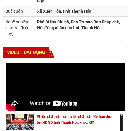
luật
Quê quán
Xã Xuân Hòa, tỉnh Thanh Hóa
Nghề nghiệp
Phó Bí thư Chi bộ, Phó Trưởng Ban Pháp chế,
chức vụ (hiện
Hội đồng nhân dân tỉnh Thanh Hóa
nay)
VIDEO HOẠT ĐỘNG
Phiên chất vấn và trả lời chất vấn Kỳ họp thứ
tư, HĐND tỉnh Thanh Hóa khóa XIX