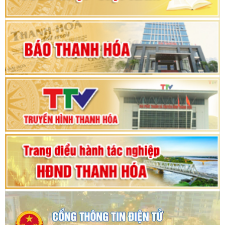
Khai mạc Kỳ họp bất thường lần thứ 9, Quốc
hội khóa XV
Phiên thảo luận Kỳ họp thứ 24, HĐND tỉnh
Thanh Hóa khóa XVIII, nhiệm kỳ 2021 - 2026
Bế mạc Kỳ họp thứ hai bốn, Hội đồng nhân dân
tỉnh khoá XVIII