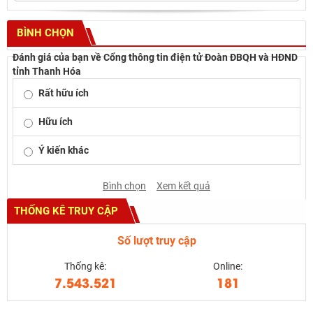
BÌNH CHỌN
Đánh giá của bạn về Cổng thông tin điện tử Đoàn ĐBQH và HĐND
tỉnh Thanh Hóa
Rất hữu ích
Hữu ích
Ý kiến khác
Bình chọn
Xem kết quả
THỐNG KÊ TRUY CẬP
Số lượt truy cập
Thống kê:
Online:
7.543.521
181