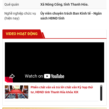
Quê quán
Xã Nông Cống, tỉnh Thanh Hóa.
Nghề nghiệp chức vụ
Ủy viên chuyên trách Ban Kinh tế - Ngân
(hiện nay)
sách HĐND tỉnh
VIDEO HOẠT ĐỘNG
Phiên chất vấn và trả lời chất vấn Kỳ họp thứ
tư, HĐND tỉnh Thanh Hóa khóa XIX
Khai mạc kỳ họp thứ Nhất, Quốc hội khóa XVI