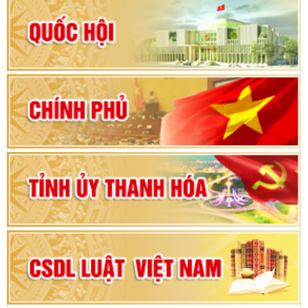
Hướng dẫn quy trình bỏ phiếu bầu cử ĐBQH
khoá XVI và đại biểu HĐND các cấp nhiệm kỳ
2026-2031
80 năm Quốc hội Việt Nam: vì lợi ích Nhân dân,
vì sự phát triển của đất nước
Bộ Chính trị duyệt nội dung Đại hội đại biểu
Đảng bộ tỉnh Thanh Hóa lần thứ XX, nhiệm kỳ
2025 - 2030
Đại hội đại biểu Đảng bộ xã Yên Thọ lần thứ I,
nhiệm kỳ 2025 – 2030
Đại hội Đảng bộ xã Yên Ninh lần thứ nhất,
nhiệm kỳ 2025 - 2030