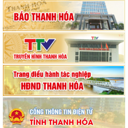
Khai mạc Kỳ họp bất thường lần thứ 9, Quốc
hội khóa XV
Phiên thảo luận Kỳ họp thứ 24, HĐND tỉnh
Thanh Hóa khóa XVIII, nhiệm kỳ 2021 - 2026
Bế mạc Kỳ họp thứ hai bốn, Hội đồng nhân dân
tỉnh khoá XVIII