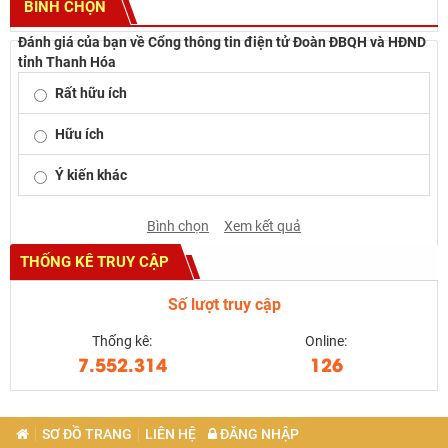
BÌNH CHỌN
Đánh giá của bạn về Cổng thông tin điện tử Đoàn ĐBQH và HĐND
tỉnh Thanh Hóa
Rất hữu ích
Hữu ích
Ý kiến khác
Bình chọn
Xem kết quả
THỐNG KÊ TRUY CẬP
Số lượt truy cập
Thống kê:
Online:
7.552.314
126
SƠ ĐỒ TRANG
LIÊN HỆ
ĐĂNG NHẬP