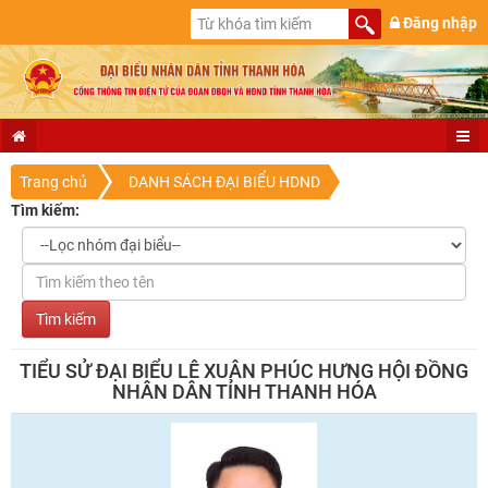
Đăng nhập
Trang chủ
DANH SÁCH ĐẠI BIỂU HDND
Tìm kiếm:
TIỂU SỬ ĐẠI BIỂU LÊ XUÂN PHÚC HƯNG HỘI ĐỒNG
NHÂN DÂN TỈNH THANH HÓA