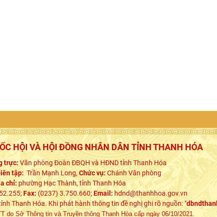
UỐC HỘI VÀ HỘI ĐỒNG NHÂN DÂN TỈNH THANH HÓA
 trực:
Văn phòng Đoàn ĐBQH và HĐND tỉnh Thanh Hóa
iên tập:
Trần Mạnh Long,
Chức vụ:
Chánh Văn phòng
ịa chỉ:
phường Hạc Thành, tỉnh Thanh Hóa
52.255;
Fax:
(0237) 3.750.660;
Email:
hdnd@thanhhoa.gov.vn
h Thanh Hóa. Khi phát hành thông tin đề nghị ghi rõ nguồn: "
dbndthan
 do Sở Thông tin và Truyền thông Thanh Hóa cấp ngày 06/10/2021.