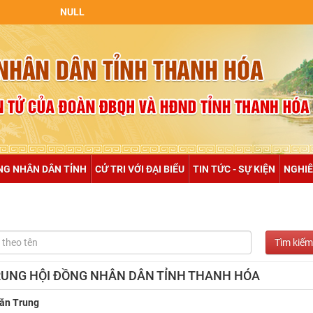
NULL
NG NHÂN DÂN TỈNH
CỬ TRI VỚI ĐẠI BIỂU
TIN TỨC - SỰ KIỆN
NGHIÊ
 TRUNG HỘI ĐỒNG NHÂN DÂN TỈNH THANH HÓA
ăn Trung