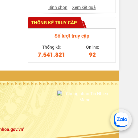
Bình chọn
Xem kết quả
THỐNG KÊ TRUY CẬP
Số lượt truy cập
Thống kê:
Online:
7.541.821
92
hhoa.gov.vn
"