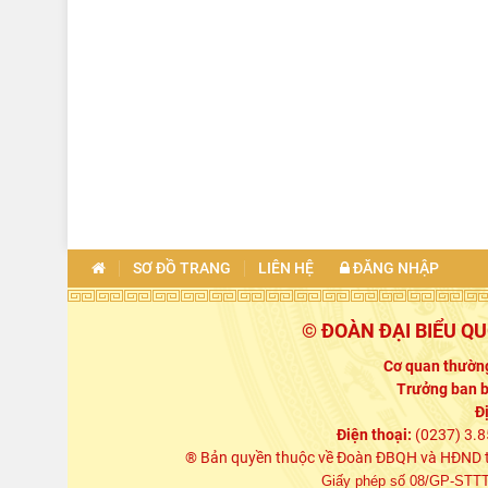
SƠ ĐỒ TRANG
LIÊN HỆ
ĐĂNG NHẬP
© ĐOÀN ĐẠI BIỂU Q
Cơ quan thường
Trưởng ban b
Đ
Điện thoại:
(0237) 3.8
® Bản quyền thuộc về Đoàn ĐBQH và HĐND tỉn
Giấy phép số 08/GP-STTTT