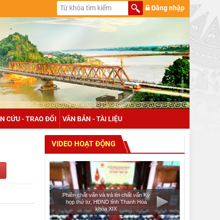
Đăng nhập
N CỨU - TRAO ĐỔI
VĂN BẢN - TÀI LIỆU
VIDEO HOẠT ĐỘNG
Phiên chất vấn và trả lời chất vấn Kỳ
họp thứ tư, HĐND tỉnh Thanh Hóa
khóa XIX