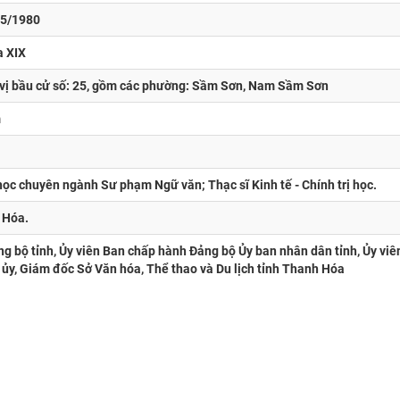
05/1980
 XIX
vị bầu cử số: 25, gồm các phường: Sầm Sơn, Nam Sầm Sơn
m
học chuyên ngành Sư phạm Ngữ văn; Thạc sĩ Kinh tế - Chính trị học.
 Hóa.
g bộ tỉnh, Ủy viên Ban chấp hành Đảng bộ Ủy ban nhân dân tỉnh, Ủy viê
 ủy, Giám đốc Sở Văn hóa, Thể thao và Du lịch tỉnh Thanh Hóa