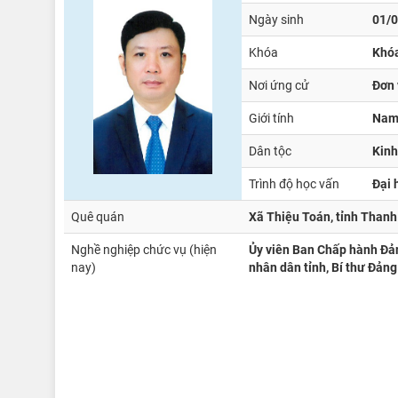
Ngày sinh
01/
Khóa
Khóa
Nơi ứng cử
Đơn 
Giới tính
Na
Dân tộc
Kinh
Trình độ học vấn
Đại 
Quê quán
Xã Thiệu Toán, tỉnh Thanh
Nghề nghiệp chức vụ (hiện
Ủy viên Ban Chấp hành Đản
nay)
nhân dân tỉnh, Bí thư Đảng