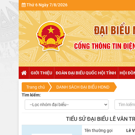
Thứ 6 Ngày 7/8/2026
GIỚI THIỆU
ĐOÀN ĐẠI BIỂU QUỐC HỘI TỈNH
HỘI ĐỒ
Trang chủ
DANH SÁCH ĐẠI BIỂU HDND
Tìm kiếm:
TIỂU SỬ ĐẠI BIỂU LÊ VĂN
Tên thường gọi
Lê V