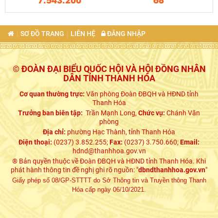
SƠ ĐỒ TRANG
LIÊN HỆ
ĐĂNG NHẬP
© ĐOÀN ĐẠI BIỂU QUỐC HỘI VÀ HỘI ĐỒNG NHÂN
DÂN TỈNH THANH HÓA
Cơ quan thường trực:
Văn phòng Đoàn ĐBQH và HĐND tỉnh
Thanh Hóa
Trưởng ban biên tập:
Trần Mạnh Long,
Chức vụ:
Chánh Văn
phòng
Địa chỉ:
phường Hạc Thành, tỉnh Thanh Hóa
Điện thoại:
(0237) 3.852.255;
Fax:
(0237) 3.750.660;
Email:
hdnd@thanhhoa.gov.vn
® Bản quyền thuộc về Đoàn ĐBQH và HĐND tỉnh Thanh Hóa. Khi
phát hành thông tin đề nghị ghi rõ nguồn: "
dbndthanhhoa.gov.vn
"
Giấy phép số 08/GP-STTTT do Sở Thông tin và Truyền thông Thanh
Hóa cấp ngày 06/10/2021.