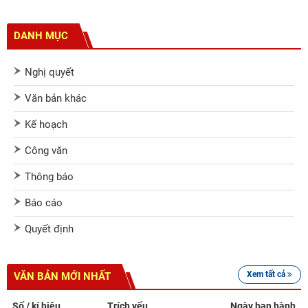
DANH MỤC
Nghị quyết
Văn bản khác
Kế hoạch
Công văn
Thông báo
Báo cáo
Quyết định
Xem tất cả
VĂN BẢN MỚI NHẤT
Số / kí hiệu
Trích yếu
Ngày ban hành