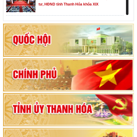
tư, HĐND tỉnh Thanh Hóa khóa XIX
Khai mạc kỳ họp thứ Nhất, Quốc hội khóa XVI
Hướng dẫn quy trình bỏ phiếu bầu cử ĐBQH
khoá XVI và đại biểu HĐND các cấp nhiệm kỳ
2026-2031
80 năm Quốc hội Việt Nam: vì lợi ích Nhân dân,
vì sự phát triển của đất nước
Bộ Chính trị duyệt nội dung Đại hội đại biểu
Đảng bộ tỉnh Thanh Hóa lần thứ XX, nhiệm kỳ
2025 - 2030
Đại hội đại biểu Đảng bộ xã Yên Thọ lần thứ I,
nhiệm kỳ 2025 – 2030