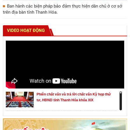
Ban hành các biện pháp bảo đảm thực hiện dân chủ ở cơ sở
trên địa bàn tỉnh Thanh Hóa.
VIDEO HOẠT ĐỘNG
Phiên chất vấn và trả lời chất vấn Kỳ họp thứ
tư, HĐND tỉnh Thanh Hóa khóa XIX
Khai mạc kỳ họp thứ Nhất, Quốc hội khóa XVI