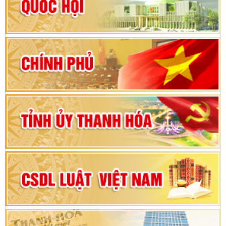
Hướng dẫn quy trình bỏ phiếu bầu cử ĐBQH
khoá XVI và đại biểu HĐND các cấp nhiệm kỳ
2026-2031
80 năm Quốc hội Việt Nam: vì lợi ích Nhân dân,
vì sự phát triển của đất nước
Bộ Chính trị duyệt nội dung Đại hội đại biểu
Đảng bộ tỉnh Thanh Hóa lần thứ XX, nhiệm kỳ
2025 - 2030
Đại hội đại biểu Đảng bộ xã Yên Thọ lần thứ I,
nhiệm kỳ 2025 – 2030
Đại hội Đảng bộ xã Yên Ninh lần thứ nhất,
nhiệm kỳ 2025 - 2030
Khai mạc Kỳ họp bất thường lần thứ 9, Quốc
hội khóa XV