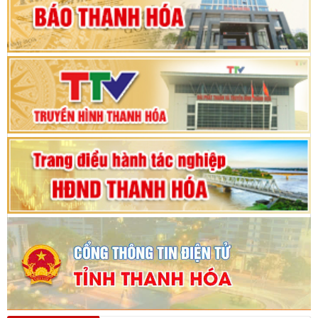
Phiên thảo luận Kỳ họp thứ 24, HĐND tỉnh
Thanh Hóa khóa XVIII, nhiệm kỳ 2021 - 2026
Bế mạc Kỳ họp thứ hai bốn, Hội đồng nhân dân
tỉnh khoá XVIII