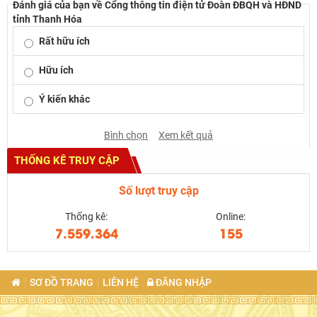
Đánh giá của bạn về Cổng thông tin điện tử Đoàn ĐBQH và HĐND
tỉnh Thanh Hóa
Rất hữu ích
Hữu ích
Ý kiến khác
Bình chọn
Xem kết quả
THỐNG KÊ TRUY CẬP
Số lượt truy cập
Thống kê:
Online:
7.559.364
155
SƠ ĐỒ TRANG
LIÊN HỆ
ĐĂNG NHẬP