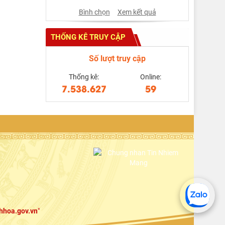
Bình chọn
Xem kết quả
THỐNG KÊ TRUY CẬP
Số lượt truy cập
Thống kê:
Online:
7.538.627
59
hhoa.gov.vn
"