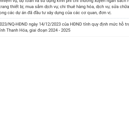
nhiệm vụ, dự toán và sử dụng kinh phí chi thường xuyên ngân sách
rang thiết bị; mua sắm dịch vụ; chi thuê hàng hóa, dịch vụ; sửa chữa,
ong các dự án đã đầu tư xây dựng của các cơ quan, đơn vị.
/2023/NQ-HĐND ngày 14/12/2023 của HĐND tỉnh quy định mức hỗ tr
ỉnh Thanh Hóa, giai đoạn 2024 - 2025