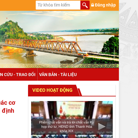
Đăng nhập
N CỨU - TRAO ĐỔI
VĂN BẢN - TÀI LIỆU
VIDEO HOẠT ĐỘNG
các cơ
 định
Phiên chất vấn và trả lời chất vấn Kỳ
họp thứ tư, HĐND tỉnh Thanh Hóa
khóa XIX