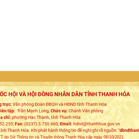
UỐC HỘI VÀ HỘI ĐỒNG NHÂN DÂN TỈNH THANH HÓA
 trực:
Văn phòng Đoàn ĐBQH và HĐND tỉnh Thanh Hóa
iên tập:
Trần Mạnh Long,
Chức vụ:
Chánh Văn phòng
ịa chỉ:
phường Hạc Thành, tỉnh Thanh Hóa
52.255;
Fax:
(0237) 3.750.660;
Email:
hdnd@thanhhoa.gov.vn
h Thanh Hóa. Khi phát hành thông tin đề nghị ghi rõ nguồn: "
dbndthan
 do Sở Thông tin và Truyền thông Thanh Hóa cấp ngày 06/10/2021.