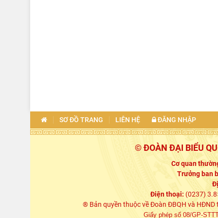
SƠ ĐỒ TRANG
LIÊN HỆ
ĐĂNG NHẬP
© ĐOÀN ĐẠI BIỂU Q
Cơ quan thường
Trưởng ban b
Đ
Điện thoại:
(0237) 3.8
® Bản quyền thuộc về Đoàn ĐBQH và HĐND tỉn
Giấy phép số 08/GP-STTTT