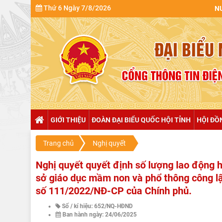
Thứ 6 Ngày 7/8/2026
NULL
GIỚI THIỆU
ĐOÀN ĐẠI BIỂU QUỐC HỘI TỈNH
HỘI ĐỒ
Trang chủ
Nghị quyết
Nghị quyết quyết định số lượng lao động h
sở giáo dục mầm non và phổ thông công lậ
số 111/2022/NĐ-CP của Chính phủ.
Số / kí hiệu: 652/NQ-HĐND
Ban hành ngày: 24/06/2025