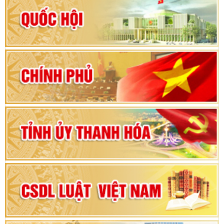
Hướng dẫn quy trình bỏ phiếu bầu cử ĐBQH
khoá XVI và đại biểu HĐND các cấp nhiệm kỳ
2026-2031
80 năm Quốc hội Việt Nam: vì lợi ích Nhân dân,
vì sự phát triển của đất nước
Bộ Chính trị duyệt nội dung Đại hội đại biểu
Đảng bộ tỉnh Thanh Hóa lần thứ XX, nhiệm kỳ
2025 - 2030
Đại hội đại biểu Đảng bộ xã Yên Thọ lần thứ I,
nhiệm kỳ 2025 – 2030
Đại hội Đảng bộ xã Yên Ninh lần thứ nhất,
nhiệm kỳ 2025 - 2030
Khai mạc Kỳ họp bất thường lần thứ 9, Quốc