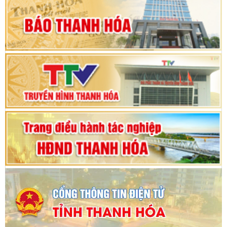
hội khóa XV
Phiên thảo luận Kỳ họp thứ 24, HĐND tỉnh
Thanh Hóa khóa XVIII, nhiệm kỳ 2021 - 2026
Bế mạc Kỳ họp thứ hai bốn, Hội đồng nhân dân
tỉnh khoá XVIII