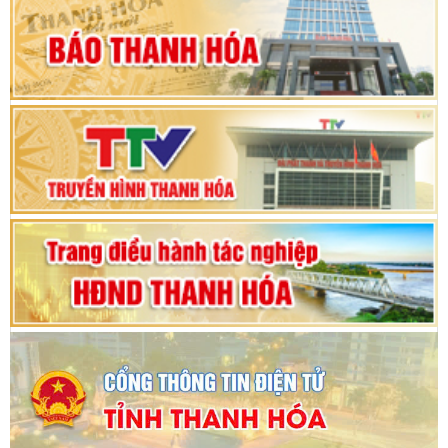
hội khóa XV
Phiên thảo luận Kỳ họp thứ 24, HĐND tỉnh
Thanh Hóa khóa XVIII, nhiệm kỳ 2021 - 2026
Bế mạc Kỳ họp thứ hai bốn, Hội đồng nhân dân
tỉnh khoá XVIII