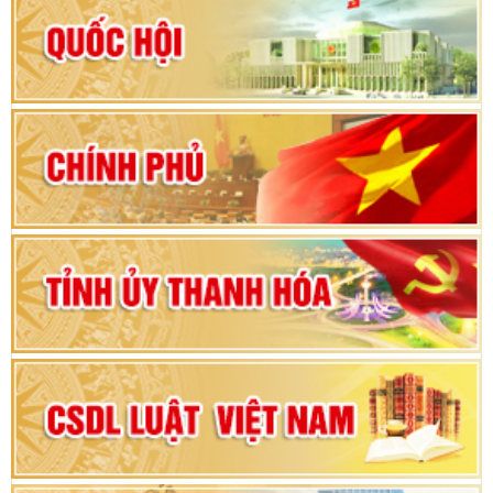
Hướng dẫn quy trình bỏ phiếu bầu cử ĐBQH
khoá XVI và đại biểu HĐND các cấp nhiệm kỳ
2026-2031
80 năm Quốc hội Việt Nam: vì lợi ích Nhân dân,
vì sự phát triển của đất nước
Bộ Chính trị duyệt nội dung Đại hội đại biểu
Đảng bộ tỉnh Thanh Hóa lần thứ XX, nhiệm kỳ
2025 - 2030
Đại hội đại biểu Đảng bộ xã Yên Thọ lần thứ I,
nhiệm kỳ 2025 – 2030
Đại hội Đảng bộ xã Yên Ninh lần thứ nhất,
nhiệm kỳ 2025 - 2030
Khai mạc Kỳ họp bất thường lần thứ 9, Quốc