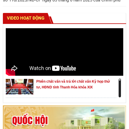
VIDEO HOẠT ĐỘNG
Phiên chất vấn và trả lời chất vấn Kỳ họp thứ
tư, HĐND tỉnh Thanh Hóa khóa XIX
Khai mạc kỳ họp thứ Nhất, Quốc hội khóa XVI
Hướng dẫn quy trình bỏ phiếu bầu cử ĐBQH