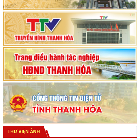
Phiên thảo luận Kỳ họp thứ 24, HĐND tỉnh
Thanh Hóa khóa XVIII, nhiệm kỳ 2021 - 2026
Bế mạc Kỳ họp thứ hai bốn, Hội đồng nhân dân
tỉnh khoá XVIII
THƯ VIỆN ẢNH