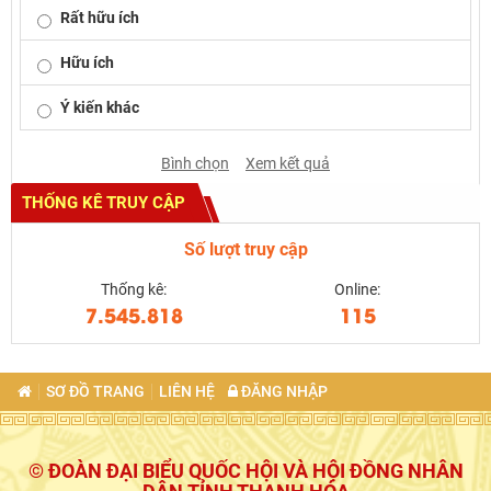
Rất hữu ích
Hữu ích
Ý kiến khác
Bình chọn
Xem kết quả
THỐNG KÊ TRUY CẬP
Số lượt truy cập
Thống kê:
Online:
7.545.818
115
SƠ ĐỒ TRANG
LIÊN HỆ
ĐĂNG NHẬP
© ĐOÀN ĐẠI BIỂU QUỐC HỘI VÀ HỘI ĐỒNG NHÂN