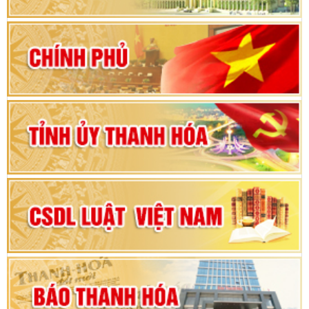
khoá XVI và đại biểu HĐND các cấp nhiệm kỳ
2026-2031
80 năm Quốc hội Việt Nam: vì lợi ích Nhân dân,
vì sự phát triển của đất nước
Bộ Chính trị duyệt nội dung Đại hội đại biểu
Đảng bộ tỉnh Thanh Hóa lần thứ XX, nhiệm kỳ
2025 - 2030
Đại hội đại biểu Đảng bộ xã Yên Thọ lần thứ I,
nhiệm kỳ 2025 – 2030
Đại hội Đảng bộ xã Yên Ninh lần thứ nhất,
nhiệm kỳ 2025 - 2030
Khai mạc Kỳ họp bất thường lần thứ 9, Quốc
hội khóa XV