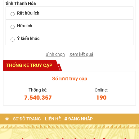
tỉnh Thanh Hóa
Rất hữu ích
Hữu ích
Ý kiến khác
Bình chọn
Xem kết quả
THỐNG KÊ TRUY CẬP
Số lượt truy cập
Thống kê:
Online:
7.540.357
190
SƠ ĐỒ TRANG
LIÊN HỆ
ĐĂNG NHẬP