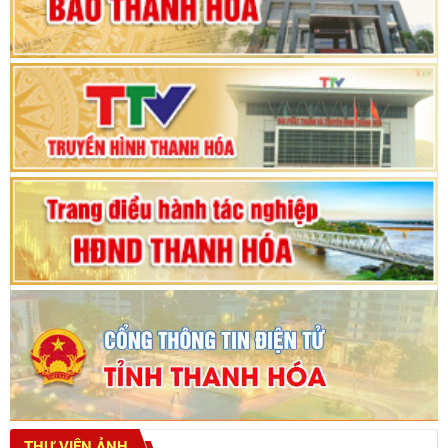
Phiên thảo luận Kỳ họp thứ 24, HĐND tỉnh
Thanh Hóa khóa XVIII, nhiệm kỳ 2021 - 2026
Bế mạc Kỳ họp thứ hai bốn, Hội đồng nhân dân
tỉnh khoá XVIII
THƯ VIỆN ẢNH