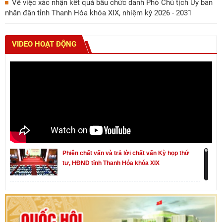
Về việc xác nhận kết quả bầu chức danh Phó Chủ tịch Ủy ban
nhân đân tỉnh Thanh Hóa khóa XIX, nhiệm kỳ 2026 - 2031
VIDEO HOẠT ĐỘNG
Phiên chất vấn và trả lời chất vấn Kỳ họp thứ
tư, HĐND tỉnh Thanh Hóa khóa XIX
Khai mạc kỳ họp thứ Nhất, Quốc hội khóa XVI