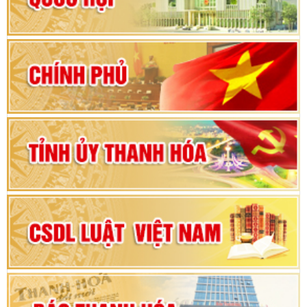
Hướng dẫn quy trình bỏ phiếu bầu cử ĐBQH
khoá XVI và đại biểu HĐND các cấp nhiệm kỳ
2026-2031
80 năm Quốc hội Việt Nam: vì lợi ích Nhân dân,
vì sự phát triển của đất nước
Bộ Chính trị duyệt nội dung Đại hội đại biểu
Đảng bộ tỉnh Thanh Hóa lần thứ XX, nhiệm kỳ
2025 - 2030
Đại hội đại biểu Đảng bộ xã Yên Thọ lần thứ I,
nhiệm kỳ 2025 – 2030
Đại hội Đảng bộ xã Yên Ninh lần thứ nhất,
nhiệm kỳ 2025 - 2030
Khai mạc Kỳ họp bất thường lần thứ 9, Quốc
hội khóa XV