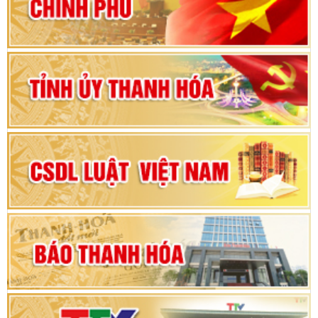
vì sự phát triển của đất nước
Bộ Chính trị duyệt nội dung Đại hội đại biểu
Đảng bộ tỉnh Thanh Hóa lần thứ XX, nhiệm kỳ
2025 - 2030
Đại hội đại biểu Đảng bộ xã Yên Thọ lần thứ I,
nhiệm kỳ 2025 – 2030
Đại hội Đảng bộ xã Yên Ninh lần thứ nhất,
nhiệm kỳ 2025 - 2030
Khai mạc Kỳ họp bất thường lần thứ 9, Quốc
hội khóa XV
Phiên thảo luận Kỳ họp thứ 24, HĐND tỉnh
Thanh Hóa khóa XVIII, nhiệm kỳ 2021 - 2026