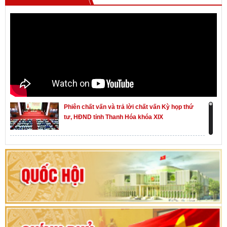
Phiên chất vấn và trả lời chất vấn Kỳ họp thứ
tư, HĐND tỉnh Thanh Hóa khóa XIX
Khai mạc kỳ họp thứ Nhất, Quốc hội khóa XVI
Hướng dẫn quy trình bỏ phiếu bầu cử ĐBQH
khoá XVI và đại biểu HĐND các cấp nhiệm kỳ
2026-2031
80 năm Quốc hội Việt Nam: vì lợi ích Nhân dân,