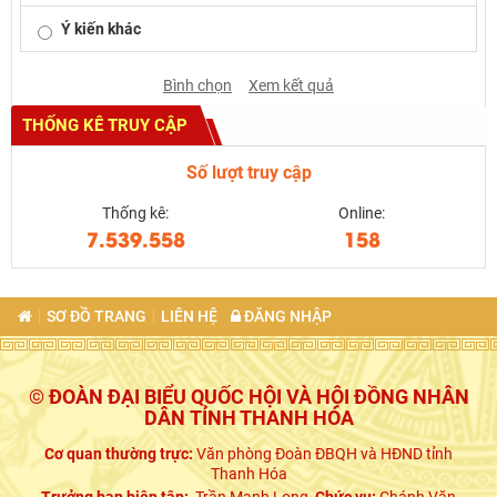
Ý kiến khác
Bình chọn
Xem kết quả
THỐNG KÊ TRUY CẬP
Số lượt truy cập
Thống kê:
Online:
7.539.558
158
SƠ ĐỒ TRANG
LIÊN HỆ
ĐĂNG NHẬP
© ĐOÀN ĐẠI BIỂU QUỐC HỘI VÀ HỘI ĐỒNG NHÂN
DÂN TỈNH THANH HÓA
Cơ quan thường trực:
Văn phòng Đoàn ĐBQH và HĐND tỉnh
Thanh Hóa
Trưởng ban biên tập:
Trần Mạnh Long,
Chức vụ:
Chánh Văn