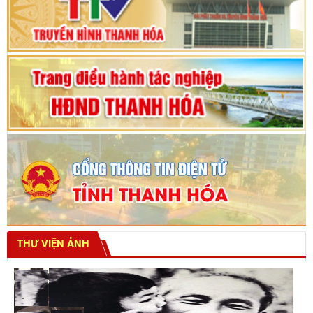
Bế mạc Kỳ họp thứ hai bốn, Hội đồng nhân dân
tỉnh khoá XVIII
THƯ VIỆN ẢNH