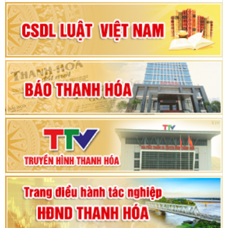
Đại hội Đảng bộ xã Yên Ninh lần thứ nhất,
nhiệm kỳ 2025 - 2030
Khai mạc Kỳ họp bất thường lần thứ 9, Quốc
hội khóa XV
Phiên thảo luận Kỳ họp thứ 24, HĐND tỉnh
Thanh Hóa khóa XVIII, nhiệm kỳ 2021 - 2026
Bế mạc Kỳ họp thứ hai bốn, Hội đồng nhân dân
tỉnh khoá XVIII