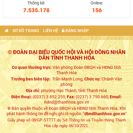
Thống kê:
Online:
7.535.178
156
SƠ ĐỒ TRANG
LIÊN HỆ
ĐĂNG NHẬP
© ĐOÀN ĐẠI BIỂU QUỐC HỘI VÀ HỘI ĐỒNG NHÂN
DÂN TỈNH THANH HÓA
Cơ quan thường trực:
Văn phòng Đoàn ĐBQH và HĐND tỉnh
Thanh Hóa
Trưởng ban biên tập:
Trần Mạnh Long,
Chức vụ:
Chánh Văn
phòng
Địa chỉ:
phường Hạc Thành, tỉnh Thanh Hóa
Điện thoại:
(0237) 3.852.255;
Fax:
(0237) 3.750.660;
Email:
hdnd@thanhhoa.gov.vn
® Bản quyền thuộc về Đoàn ĐBQH và HĐND tỉnh Thanh Hóa. Khi
phát hành thông tin đề nghị ghi rõ nguồn: "
dbndthanhhoa.gov.vn
"
Giấy phép số 08/GP-STTTT do Sở Thông tin và Truyền thông Thanh
Hóa cấp ngày 06/10/2021.