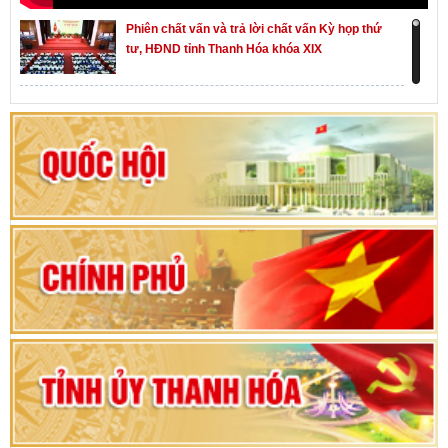
Phiên chất vấn và trả lời chất vấn Kỳ họp thứ
tư, HĐND tỉnh Thanh Hóa khóa XIX
Khai mạc kỳ họp thứ Nhất, Quốc hội khóa XVI
Hướng dẫn quy trình bỏ phiếu bầu cử ĐBQH
khoá XVI và đại biểu HĐND các cấp nhiệm kỳ
2026-2031
80 năm Quốc hội Việt Nam: vì lợi ích Nhân dân,
vì sự phát triển của đất nước
Bộ Chính trị duyệt nội dung Đại hội đại biểu
Đảng bộ tỉnh Thanh Hóa lần thứ XX, nhiệm kỳ
2025 - 2030
Đại hội đại biểu Đảng bộ xã Yên Thọ lần thứ I,
nhiệm kỳ 2025 – 2030