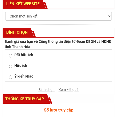
LIÊN KẾT WEBSITE
BÌNH CHỌN
Đánh giá của bạn về Cổng thông tin điện tử Đoàn ĐBQH và HĐND
tỉnh Thanh Hóa
Rất hữu ích
Hữu ích
Ý kiến khác
Bình chọn
Xem kết quả
THỐNG KÊ TRUY CẬP
Số lượt truy cập