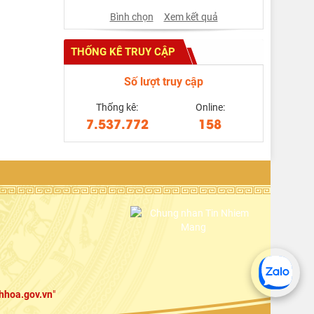
Bình chọn
Xem kết quả
THỐNG KÊ TRUY CẬP
Số lượt truy cập
Thống kê:
Online:
7.537.772
158
hhoa.gov.vn
"