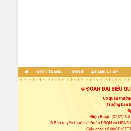
SƠ ĐỒ TRANG
LIÊN HỆ
ĐĂNG NHẬP
© ĐOÀN ĐẠI BIỂU Q
Cơ quan thường
Trưởng ban b
Đ
Điện thoại:
(0237) 3.8
® Bản quyền thuộc về Đoàn ĐBQH và HĐND tỉn
Giấy phép số 08/GP-STTTT