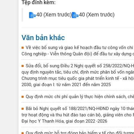
Tệp đính kèm:
40
(Xem trước)
40
(Xem trước)
Văn bản khác
Về việc bổ sung và giao kế hoạch đầu tư công vốn chi
Công nghiệp - Viễn thông Quân đội) để đầu tư xây dựng 
Sửa đổi, bổ sung Điều 2 Nghị quyết số 258/2022/NQ-H
quy định nguyên tắc, tiêu chí, định mức phân bổ vốn ngâ
Chương trình mục tiêu quốc gia phát triển kinh tế - xã h
2030, giai đoạn I: từ năm 2021 đến năm 2025
Quy định mức chi phí quản lý thực hiện chính sách, c
Bãi bỏ Nghị quyết số 188/2021/NQ-HĐND ngày 10 thán
trợ hoạt động và thu hút đào tạo cán bộ, giảng viên cho
Đại học Y Thanh Hóa, giai đoạn 2022 -2026
Quy định mức hỗ trợ đóng bảo hiểm y tế cho đối tượng