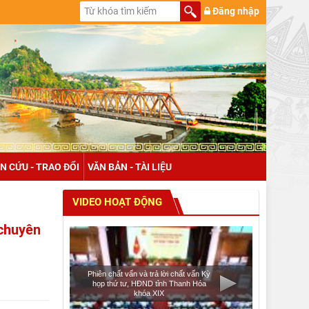
Đăng nhập
N CỨU - TRAO ĐỔI
VĂN BẢN - TÀI LIỆU
VIDEO HOẠT ĐỘNG
 chuyên
Phiên chất vấn và trả lời chất vấn Kỳ
họp thứ tư, HĐND tỉnh Thanh Hóa
khóa XIX