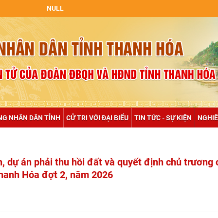
NULL
NG NHÂN DÂN TỈNH
CỬ TRI VỚI ĐẠI BIỂU
TIN TỨC - SỰ KIỆN
NGHIÊ
, dự án phải thu hồi đất và quyết định chủ trương
Thanh Hóa đợt 2, năm 2026