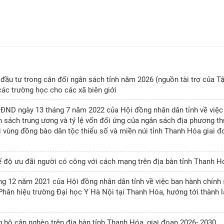
 đầu tư trong cân đối ngân sách tỉnh năm 2026 (nguồn tài trợ của T
các trường học cho các xã biên giới
ĐND ngày 13 tháng 7 năm 2022 của Hội đồng nhân dân tỉnh về việc
n sách trung ương và tỷ lệ vốn đối ứng của ngân sách địa phương th
ội vùng đồng bào dân tộc thiểu số và miền núi tỉnh Thanh Hóa giai đ
hế độ ưu đãi người có công với cách mạng trên địa bàn tỉnh Thanh H
g 12 năm 2021 của Hội đồng nhân dân tỉnh về việc ban hành chính
 Phân hiệu trường Đại học Y Hà Nội tại Thanh Hóa, hướng tới thành 
 hộ cận nghèo trên địa bàn tỉnh Thanh Hóa, giai đoạn 2026- 2030