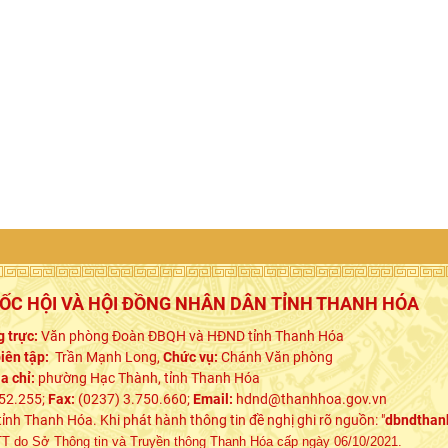
UỐC HỘI VÀ HỘI ĐỒNG NHÂN DÂN TỈNH THANH HÓA
 trực:
Văn phòng Đoàn ĐBQH và HĐND tỉnh Thanh Hóa
iên tập:
Trần Mạnh Long,
Chức vụ:
Chánh Văn phòng
ịa chỉ:
phường Hạc Thành, tỉnh Thanh Hóa
52.255;
Fax:
(0237) 3.750.660;
Email:
hdnd@thanhhoa.gov.vn
h Thanh Hóa. Khi phát hành thông tin đề nghị ghi rõ nguồn: "
dbndthan
 do Sở Thông tin và Truyền thông Thanh Hóa cấp ngày 06/10/2021.