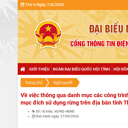
Thứ 6 Ngày 7/8/2026
GIỚI THIỆU
ĐOÀN ĐẠI BIỂU QUỐC HỘI TỈNH
HỘI ĐỒ
Trang chủ
Nghị quyết
Về việc thông qua danh mục các công trình
mục đích sử dụng rừng trên địa bàn tỉnh 
Số / kí hiệu: 40/NQ-HĐND
Ban hành ngày: 27/05/2026