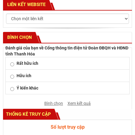
LIÊN KẾT WEBSITE
BÌNH CHỌN
Đánh giá của bạn về Cổng thông tin điện tử Đoàn ĐBQH và HĐND
tỉnh Thanh Hóa
Rất hữu ích
Hữu ích
Ý kiến khác
Bình chọn
Xem kết quả
THỐNG KÊ TRUY CẬP
Số lượt truy cập