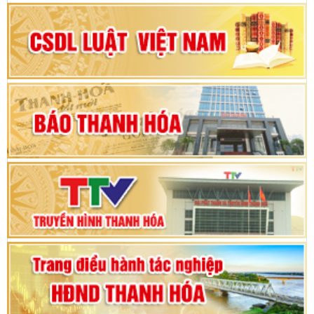
Đại hội Đảng bộ xã Yên Ninh lần thứ nhất,
nhiệm kỳ 2025 - 2030
Khai mạc Kỳ họp bất thường lần thứ 9, Quốc
hội khóa XV
Phiên thảo luận Kỳ họp thứ 24, HĐND tỉnh
Thanh Hóa khóa XVIII, nhiệm kỳ 2021 - 2026
Bế mạc Kỳ họp thứ hai bốn, Hội đồng nhân dân
tỉnh khoá XVIII