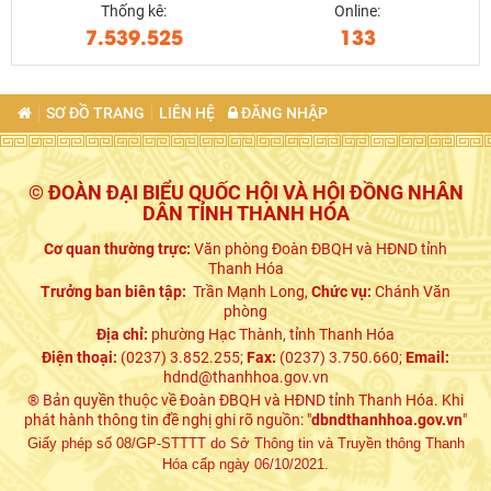
Thống kê:
Online:
7.539.525
133
SƠ ĐỒ TRANG
LIÊN HỆ
ĐĂNG NHẬP
© ĐOÀN ĐẠI BIỂU QUỐC HỘI VÀ HỘI ĐỒNG NHÂN
DÂN TỈNH THANH HÓA
Cơ quan thường trực:
Văn phòng Đoàn ĐBQH và HĐND tỉnh
Thanh Hóa
Trưởng ban biên tập:
Trần Mạnh Long,
Chức vụ:
Chánh Văn
phòng
Địa chỉ:
phường Hạc Thành, tỉnh Thanh Hóa
Điện thoại:
(0237) 3.852.255;
Fax:
(0237) 3.750.660;
Email:
hdnd@thanhhoa.gov.vn
® Bản quyền thuộc về Đoàn ĐBQH và HĐND tỉnh Thanh Hóa. Khi
phát hành thông tin đề nghị ghi rõ nguồn: "
dbndthanhhoa.gov.vn
"
Giấy phép số 08/GP-STTTT do Sở Thông tin và Truyền thông Thanh
Hóa cấp ngày 06/10/2021.