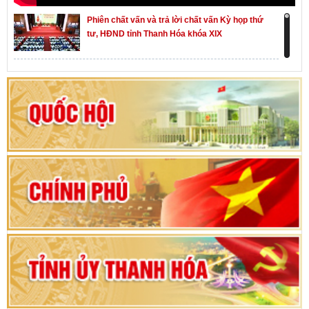
Phiên chất vấn và trả lời chất vấn Kỳ họp thứ
tư, HĐND tỉnh Thanh Hóa khóa XIX
Khai mạc kỳ họp thứ Nhất, Quốc hội khóa XVI
Hướng dẫn quy trình bỏ phiếu bầu cử ĐBQH
khoá XVI và đại biểu HĐND các cấp nhiệm kỳ
2026-2031
80 năm Quốc hội Việt Nam: vì lợi ích Nhân dân,
vì sự phát triển của đất nước
Bộ Chính trị duyệt nội dung Đại hội đại biểu
Đảng bộ tỉnh Thanh Hóa lần thứ XX, nhiệm kỳ
2025 - 2030
Đại hội đại biểu Đảng bộ xã Yên Thọ lần thứ I,
nhiệm kỳ 2025 – 2030