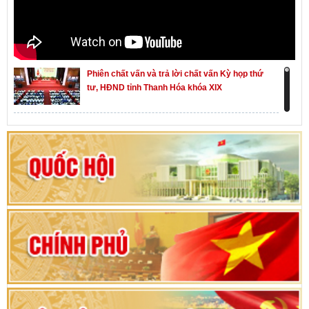
Phiên chất vấn và trả lời chất vấn Kỳ họp thứ
tư, HĐND tỉnh Thanh Hóa khóa XIX
Khai mạc kỳ họp thứ Nhất, Quốc hội khóa XVI
Hướng dẫn quy trình bỏ phiếu bầu cử ĐBQH
khoá XVI và đại biểu HĐND các cấp nhiệm kỳ
2026-2031
80 năm Quốc hội Việt Nam: vì lợi ích Nhân dân,
vì sự phát triển của đất nước
Bộ Chính trị duyệt nội dung Đại hội đại biểu
Đảng bộ tỉnh Thanh Hóa lần thứ XX, nhiệm kỳ