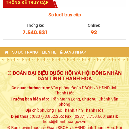
THỐNG KÊ TRUY CẬP
Số lượt truy cập
Thống kê:
Online:
7.540.831
92
SƠ ĐỒ TRANG
LIÊN HỆ
ĐĂNG NHẬP
© ĐOÀN ĐẠI BIỂU QUỐC HỘI VÀ HỘI ĐỒNG NHÂN
DÂN TỈNH THANH HÓA
Cơ quan thường trực:
Văn phòng Đoàn ĐBQH và HĐND tỉnh
Thanh Hóa
Trưởng ban biên tập:
Trần Mạnh Long,
Chức vụ:
Chánh Văn
phòng
Địa chỉ:
phường Hạc Thành, tỉnh Thanh Hóa
Điện thoại:
(0237) 3.852.255;
Fax:
(0237) 3.750.660;
Email:
hdnd@thanhhoa.gov.vn
® Bản quyền thuộc về Đoàn ĐBQH và HĐND tỉnh Thanh Hóa. Khi