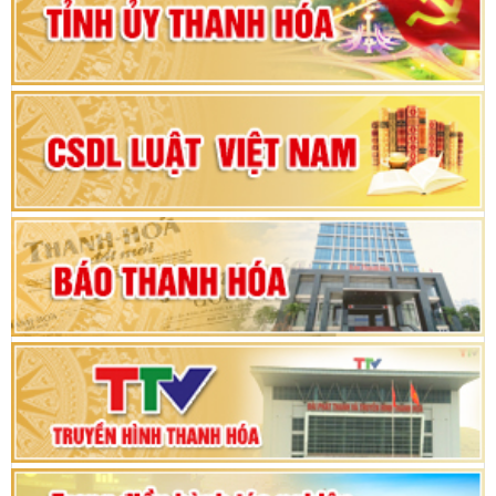
2025 - 2030
Đại hội đại biểu Đảng bộ xã Yên Thọ lần thứ I,
nhiệm kỳ 2025 – 2030
Đại hội Đảng bộ xã Yên Ninh lần thứ nhất,
nhiệm kỳ 2025 - 2030
Khai mạc Kỳ họp bất thường lần thứ 9, Quốc
hội khóa XV
Phiên thảo luận Kỳ họp thứ 24, HĐND tỉnh
Thanh Hóa khóa XVIII, nhiệm kỳ 2021 - 2026
Bế mạc Kỳ họp thứ hai bốn, Hội đồng nhân dân
tỉnh khoá XVIII