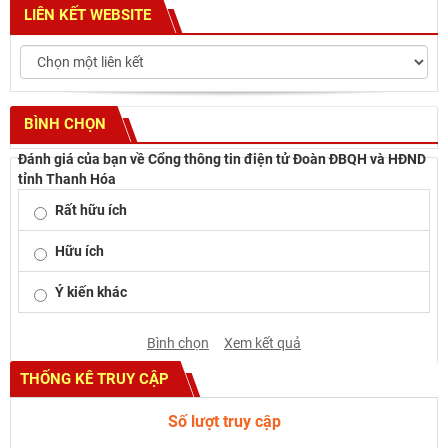
LIÊN KẾT WEBSITE
BÌNH CHỌN
Đánh giá của bạn về Cổng thông tin điện tử Đoàn ĐBQH và HĐND
tỉnh Thanh Hóa
Rất hữu ích
Hữu ích
Ý kiến khác
Bình chọn
Xem kết quả
THỐNG KÊ TRUY CẬP
Số lượt truy cập