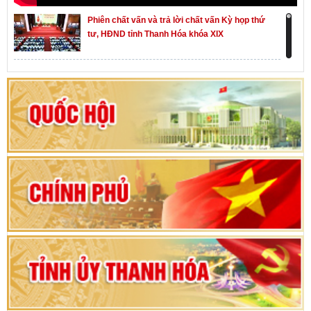
Phiên chất vấn và trả lời chất vấn Kỳ họp thứ
tư, HĐND tỉnh Thanh Hóa khóa XIX
Khai mạc kỳ họp thứ Nhất, Quốc hội khóa XVI
Hướng dẫn quy trình bỏ phiếu bầu cử ĐBQH
khoá XVI và đại biểu HĐND các cấp nhiệm kỳ
2026-2031
80 năm Quốc hội Việt Nam: vì lợi ích Nhân dân,
vì sự phát triển của đất nước
Bộ Chính trị duyệt nội dung Đại hội đại biểu
Đảng bộ tỉnh Thanh Hóa lần thứ XX, nhiệm kỳ
2025 - 2030
Đại hội đại biểu Đảng bộ xã Yên Thọ lần thứ I,
nhiệm kỳ 2025 – 2030