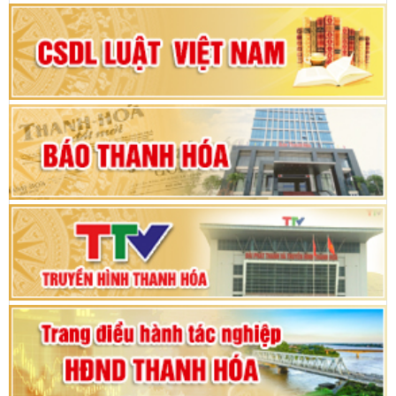
Đại hội Đảng bộ xã Yên Ninh lần thứ nhất,
nhiệm kỳ 2025 - 2030
Khai mạc Kỳ họp bất thường lần thứ 9, Quốc
hội khóa XV
Phiên thảo luận Kỳ họp thứ 24, HĐND tỉnh
Thanh Hóa khóa XVIII, nhiệm kỳ 2021 - 2026
Bế mạc Kỳ họp thứ hai bốn, Hội đồng nhân dân
tỉnh khoá XVIII