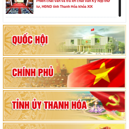
Phiên chất vấn và trả lời chất vấn Kỳ họp thứ
tư, HĐND tỉnh Thanh Hóa khóa XIX
Khai mạc kỳ họp thứ Nhất, Quốc hội khóa XVI
Hướng dẫn quy trình bỏ phiếu bầu cử ĐBQH
khoá XVI và đại biểu HĐND các cấp nhiệm kỳ
2026-2031
80 năm Quốc hội Việt Nam: vì lợi ích Nhân dân,
vì sự phát triển của đất nước
Bộ Chính trị duyệt nội dung Đại hội đại biểu
Đảng bộ tỉnh Thanh Hóa lần thứ XX, nhiệm kỳ
2025 - 2030
Đại hội đại biểu Đảng bộ xã Yên Thọ lần thứ I,
nhiệm kỳ 2025 – 2030