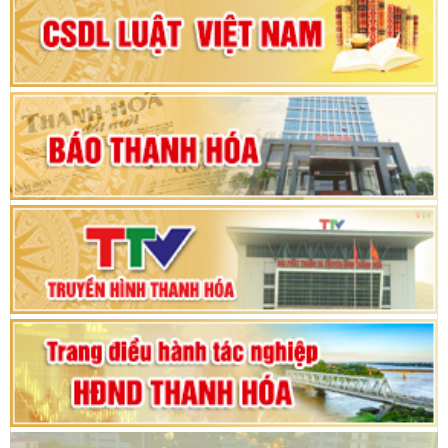
Đại hội Đảng bộ xã Yên Ninh lần thứ nhất,
nhiệm kỳ 2025 - 2030
Khai mạc Kỳ họp bất thường lần thứ 9, Quốc
hội khóa XV
Phiên thảo luận Kỳ họp thứ 24, HĐND tỉnh
Thanh Hóa khóa XVIII, nhiệm kỳ 2021 - 2026
Bế mạc Kỳ họp thứ hai bốn, Hội đồng nhân dân
tỉnh khoá XVIII