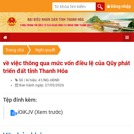
Đăng nhập
Trang chủ
Nghị quyết
về việc thông qua mức vốn điều lệ của Qũy phát
triển đất tỉnh Thanh Hóa
Số / kí hiệu: 41/NQ-HĐND
Ban hành ngày: 27/05/2026
Tệp đính kèm:
iOiKJV
(Xem trước)