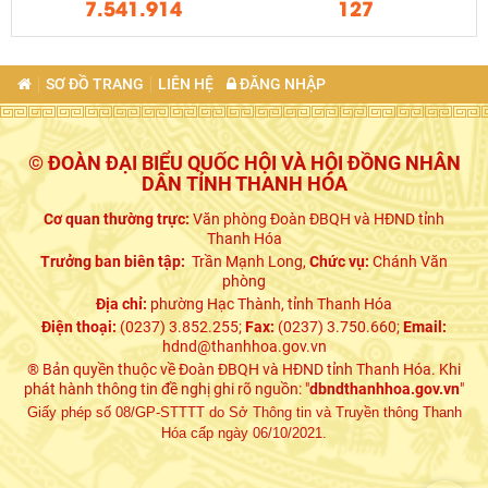
7.541.914
127
SƠ ĐỒ TRANG
LIÊN HỆ
ĐĂNG NHẬP
© ĐOÀN ĐẠI BIỂU QUỐC HỘI VÀ HỘI ĐỒNG NHÂN
DÂN TỈNH THANH HÓA
Cơ quan thường trực:
Văn phòng Đoàn ĐBQH và HĐND tỉnh
Thanh Hóa
Trưởng ban biên tập:
Trần Mạnh Long,
Chức vụ:
Chánh Văn
phòng
Địa chỉ:
phường Hạc Thành, tỉnh Thanh Hóa
Điện thoại:
(0237) 3.852.255;
Fax:
(0237) 3.750.660;
Email:
hdnd@thanhhoa.gov.vn
® Bản quyền thuộc về Đoàn ĐBQH và HĐND tỉnh Thanh Hóa. Khi
phát hành thông tin đề nghị ghi rõ nguồn: "
dbndthanhhoa.gov.vn
"
Giấy phép số 08/GP-STTTT do Sở Thông tin và Truyền thông Thanh
Hóa cấp ngày 06/10/2021.