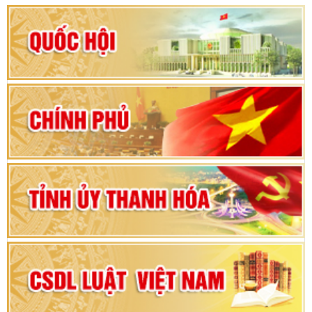
Hướng dẫn quy trình bỏ phiếu bầu cử ĐBQH
khoá XVI và đại biểu HĐND các cấp nhiệm kỳ
2026-2031
80 năm Quốc hội Việt Nam: vì lợi ích Nhân dân,
vì sự phát triển của đất nước
Bộ Chính trị duyệt nội dung Đại hội đại biểu
Đảng bộ tỉnh Thanh Hóa lần thứ XX, nhiệm kỳ
2025 - 2030
Đại hội đại biểu Đảng bộ xã Yên Thọ lần thứ I,
nhiệm kỳ 2025 – 2030
Đại hội Đảng bộ xã Yên Ninh lần thứ nhất,
nhiệm kỳ 2025 - 2030