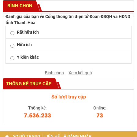
BÌNH CHỌN
Đánh giá của bạn về Cổng thông tin điện tử Đoàn ĐBQH và HĐND
tỉnh Thanh Hóa
Rất hữu ích
Hữu ích
Ý kiến khác
Bình chọn
Xem kết quả
THỐNG KÊ TRUY CẬP
Số lượt truy cập
Thống kê:
Online:
7.536.233
73
SƠ ĐỒ TRANG
LIÊN HỆ
ĐĂNG NHẬP