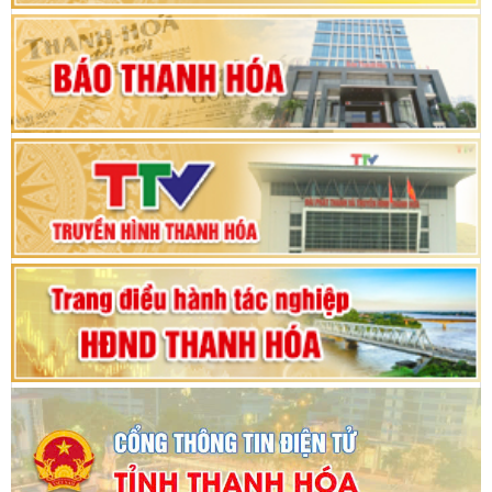
Khai mạc Kỳ họp bất thường lần thứ 9, Quốc
hội khóa XV
Phiên thảo luận Kỳ họp thứ 24, HĐND tỉnh
Thanh Hóa khóa XVIII, nhiệm kỳ 2021 - 2026
Bế mạc Kỳ họp thứ hai bốn, Hội đồng nhân dân
tỉnh khoá XVIII