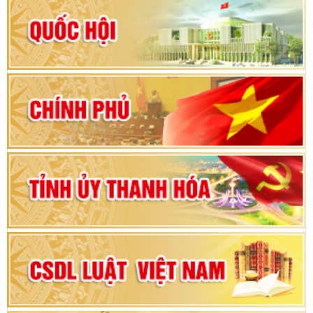
Hướng dẫn quy trình bỏ phiếu bầu cử ĐBQH
khoá XVI và đại biểu HĐND các cấp nhiệm kỳ
2026-2031
80 năm Quốc hội Việt Nam: vì lợi ích Nhân dân,
vì sự phát triển của đất nước
Bộ Chính trị duyệt nội dung Đại hội đại biểu
Đảng bộ tỉnh Thanh Hóa lần thứ XX, nhiệm kỳ
2025 - 2030
Đại hội đại biểu Đảng bộ xã Yên Thọ lần thứ I,
nhiệm kỳ 2025 – 2030
Đại hội Đảng bộ xã Yên Ninh lần thứ nhất,
nhiệm kỳ 2025 - 2030
Khai mạc Kỳ họp bất thường lần thứ 9, Quốc