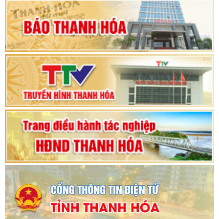
hội khóa XV
Phiên thảo luận Kỳ họp thứ 24, HĐND tỉnh
Thanh Hóa khóa XVIII, nhiệm kỳ 2021 - 2026
Bế mạc Kỳ họp thứ hai bốn, Hội đồng nhân dân
tỉnh khoá XVIII