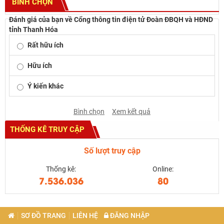
BÌNH CHỌN
Đánh giá của bạn về Cổng thông tin điện tử Đoàn ĐBQH và HĐND
tỉnh Thanh Hóa
Rất hữu ích
Hữu ích
Ý kiến khác
Bình chọn
Xem kết quả
THỐNG KÊ TRUY CẬP
Số lượt truy cập
Thống kê:
Online:
7.536.036
80
SƠ ĐỒ TRANG
LIÊN HỆ
ĐĂNG NHẬP