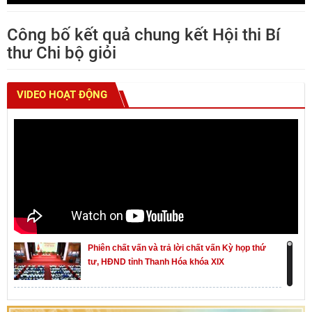
Công bố kết quả chung kết Hội thi Bí
thư Chi bộ giỏi
VIDEO HOẠT ĐỘNG
Phiên chất vấn và trả lời chất vấn Kỳ họp thứ
tư, HĐND tỉnh Thanh Hóa khóa XIX
Khai mạc kỳ họp thứ Nhất, Quốc hội khóa XVI