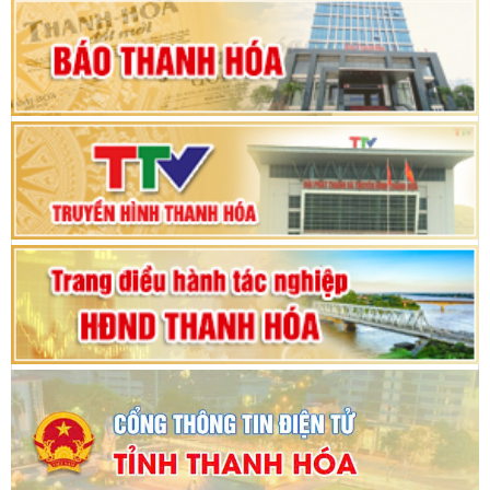
hội khóa XV
Phiên thảo luận Kỳ họp thứ 24, HĐND tỉnh
Thanh Hóa khóa XVIII, nhiệm kỳ 2021 - 2026
Bế mạc Kỳ họp thứ hai bốn, Hội đồng nhân dân
tỉnh khoá XVIII