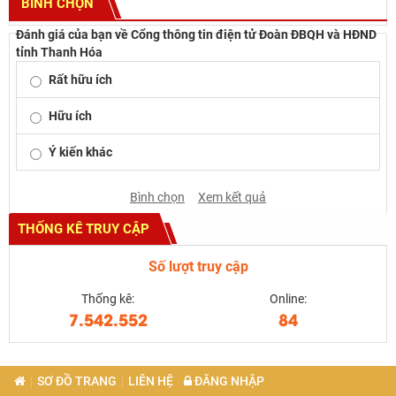
BÌNH CHỌN
Đánh giá của bạn về Cổng thông tin điện tử Đoàn ĐBQH và HĐND
tỉnh Thanh Hóa
Rất hữu ích
Hữu ích
Ý kiến khác
Bình chọn
Xem kết quả
THỐNG KÊ TRUY CẬP
Số lượt truy cập
Thống kê:
Online:
7.542.552
84
SƠ ĐỒ TRANG
LIÊN HỆ
ĐĂNG NHẬP