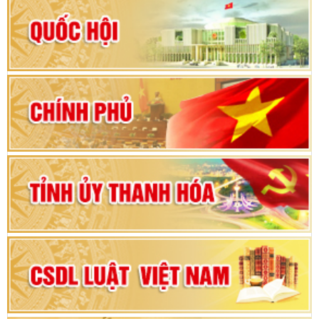
Hướng dẫn quy trình bỏ phiếu bầu cử ĐBQH
khoá XVI và đại biểu HĐND các cấp nhiệm kỳ
2026-2031
80 năm Quốc hội Việt Nam: vì lợi ích Nhân dân,
vì sự phát triển của đất nước
Bộ Chính trị duyệt nội dung Đại hội đại biểu
Đảng bộ tỉnh Thanh Hóa lần thứ XX, nhiệm kỳ
2025 - 2030
Đại hội đại biểu Đảng bộ xã Yên Thọ lần thứ I,
nhiệm kỳ 2025 – 2030
Đại hội Đảng bộ xã Yên Ninh lần thứ nhất,
nhiệm kỳ 2025 - 2030
Khai mạc Kỳ họp bất thường lần thứ 9, Quốc