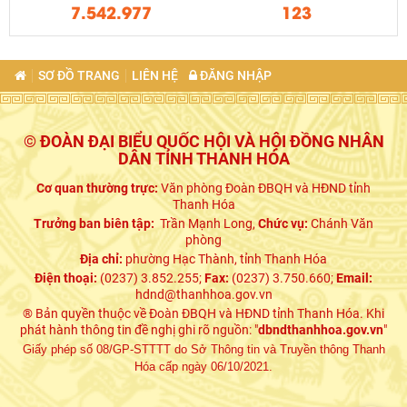
7.542.977
123
SƠ ĐỒ TRANG
LIÊN HỆ
ĐĂNG NHẬP
© ĐOÀN ĐẠI BIỂU QUỐC HỘI VÀ HỘI ĐỒNG NHÂN
DÂN TỈNH THANH HÓA
Cơ quan thường trực:
Văn phòng Đoàn ĐBQH và HĐND tỉnh
Thanh Hóa
Trưởng ban biên tập:
Trần Mạnh Long,
Chức vụ:
Chánh Văn
phòng
Địa chỉ:
phường Hạc Thành, tỉnh Thanh Hóa
Điện thoại:
(0237) 3.852.255;
Fax:
(0237) 3.750.660;
Email:
hdnd@thanhhoa.gov.vn
® Bản quyền thuộc về Đoàn ĐBQH và HĐND tỉnh Thanh Hóa. Khi
phát hành thông tin đề nghị ghi rõ nguồn: "
dbndthanhhoa.gov.vn
"
Giấy phép số 08/GP-STTTT do Sở Thông tin và Truyền thông Thanh
Hóa cấp ngày 06/10/2021.