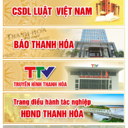
Đại hội Đảng bộ xã Yên Ninh lần thứ nhất,
nhiệm kỳ 2025 - 2030
Khai mạc Kỳ họp bất thường lần thứ 9, Quốc
hội khóa XV
Phiên thảo luận Kỳ họp thứ 24, HĐND tỉnh
Thanh Hóa khóa XVIII, nhiệm kỳ 2021 - 2026
Bế mạc Kỳ họp thứ hai bốn, Hội đồng nhân dân
tỉnh khoá XVIII