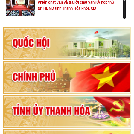
Phiên chất vấn và trả lời chất vấn Kỳ họp thứ
tư, HĐND tỉnh Thanh Hóa khóa XIX
Khai mạc kỳ họp thứ Nhất, Quốc hội khóa XVI
Hướng dẫn quy trình bỏ phiếu bầu cử ĐBQH
khoá XVI và đại biểu HĐND các cấp nhiệm kỳ
2026-2031
80 năm Quốc hội Việt Nam: vì lợi ích Nhân dân,
vì sự phát triển của đất nước
Bộ Chính trị duyệt nội dung Đại hội đại biểu
Đảng bộ tỉnh Thanh Hóa lần thứ XX, nhiệm kỳ
2025 - 2030
Đại hội đại biểu Đảng bộ xã Yên Thọ lần thứ I,
nhiệm kỳ 2025 – 2030