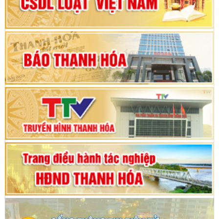
nhiệm kỳ 2025 - 2030
Khai mạc Kỳ họp bất thường lần thứ 9, Quốc
hội khóa XV
Phiên thảo luận Kỳ họp thứ 24, HĐND tỉnh
Thanh Hóa khóa XVIII, nhiệm kỳ 2021 - 2026
Bế mạc Kỳ họp thứ hai bốn, Hội đồng nhân dân
tỉnh khoá XVIII