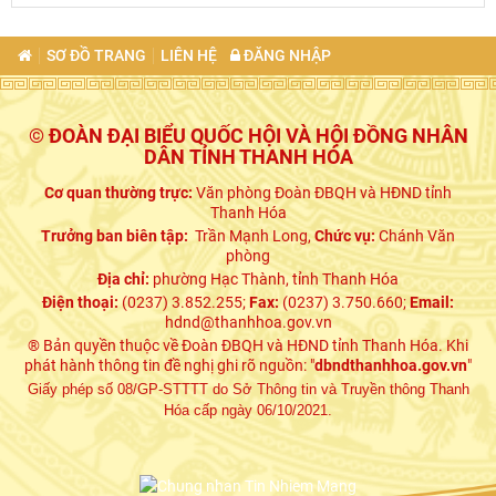
SƠ ĐỒ TRANG
LIÊN HỆ
ĐĂNG NHẬP
© ĐOÀN ĐẠI BIỂU QUỐC HỘI VÀ HỘI ĐỒNG NHÂN
DÂN TỈNH THANH HÓA
Cơ quan thường trực:
Văn phòng Đoàn ĐBQH và HĐND tỉnh
Thanh Hóa
Trưởng ban biên tập:
Trần Mạnh Long,
Chức vụ:
Chánh Văn
phòng
Địa chỉ:
phường Hạc Thành, tỉnh Thanh Hóa
Điện thoại:
(0237) 3.852.255;
Fax:
(0237) 3.750.660;
Email:
hdnd@thanhhoa.gov.vn
® Bản quyền thuộc về Đoàn ĐBQH và HĐND tỉnh Thanh Hóa. Khi
phát hành thông tin đề nghị ghi rõ nguồn: "
dbndthanhhoa.gov.vn
"
Giấy phép số 08/GP-STTTT do Sở Thông tin và Truyền thông Thanh
Hóa cấp ngày 06/10/2021.