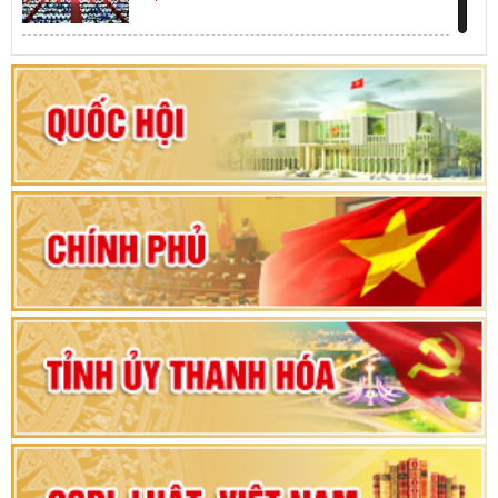
Khai mạc kỳ họp thứ Nhất, Quốc hội khóa XVI
Hướng dẫn quy trình bỏ phiếu bầu cử ĐBQH
khoá XVI và đại biểu HĐND các cấp nhiệm kỳ
2026-2031
80 năm Quốc hội Việt Nam: vì lợi ích Nhân dân,
vì sự phát triển của đất nước
Bộ Chính trị duyệt nội dung Đại hội đại biểu
Đảng bộ tỉnh Thanh Hóa lần thứ XX, nhiệm kỳ
2025 - 2030
Đại hội đại biểu Đảng bộ xã Yên Thọ lần thứ I,
nhiệm kỳ 2025 – 2030
Đại hội Đảng bộ xã Yên Ninh lần thứ nhất,