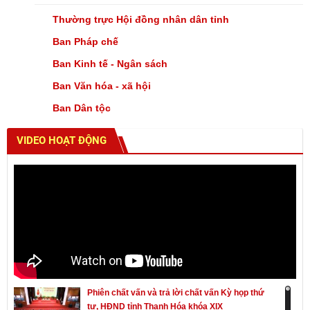
Thường trực Hội đồng nhân dân tỉnh
Ban Pháp chế
Ban Kinh tế - Ngân sách
Ban Văn hóa - xã hội
Ban Dân tộc
VIDEO HOẠT ĐỘNG
Phiên chất vấn và trả lời chất vấn Kỳ họp thứ
tư, HĐND tỉnh Thanh Hóa khóa XIX