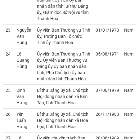
dân tỉnh; Ủy viên Ủy ban
nhân dân tỉnh; Bí thư Đảng
ủy, Giám đốc Sở Nội vụ tỉnh
Thanh Hóa
23
Nguyễn
Ủy viên Ban Thường vụ Tỉnh
01/01/1973
Nam
Văn
ủy, Trưởng Ban Tổ chức
Hùng
Tỉnh ủy Thanh Hóa
24
Lê
Ủy viên Ban Thường vụ Tỉnh
05/08/1971
Nam
Quang
ủy, Ủy viên Ban Thường vụ
Hùng
Đảng ủy Ủy ban nhân dân
tỉnh, Phó Chủ tịch Ủy ban
nhân dân tỉnh Thanh Hóa
25
Đinh
Bí thư Đảng ủy xã, Chủ tịch
07/06/1979
Nam
Văn
Hội đồng nhân dân xã Kim
Hưng
Tân, tỉnh Thanh Hóa
26
Yên
Bí thư Đảng ủy xã, Chủ tịch
26/11/1983
Nam
Tuấn
Hội đồng nhân dân xã Hoa
Hưng
Lộc, tỉnh Thanh Hóa
27
Lê
Ủy viên chuyên trách Ban
28/08/1989
Nam