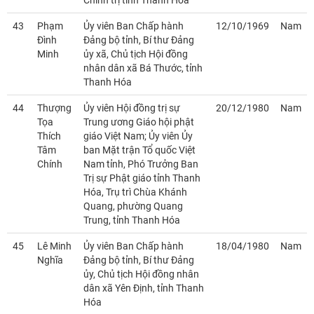
Chính trị tỉnh Thanh Hóa
43
Phạm
Ủy viên Ban Chấp hành
12/10/1969
Nam
Đình
Đảng bộ tỉnh, Bí thư Đảng
Minh
ủy xã, Chủ tịch Hội đồng
nhân dân xã Bá Thước, tỉnh
Thanh Hóa
44
Thượng
Ủy viên Hội đồng trị sự
20/12/1980
Nam
Tọa
Trung ương Giáo hội phật
Thích
giáo Việt Nam; Ủy viên Ủy
Tâm
ban Mặt trận Tổ quốc Việt
Chính
Nam tỉnh, Phó Trưởng Ban
Trị sự Phật giáo tỉnh Thanh
Hóa, Trụ trì Chùa Khánh
Quang, phường Quang
Trung, tỉnh Thanh Hóa
45
Lê Minh
Ủy viên Ban Chấp hành
18/04/1980
Nam
Nghĩa
Đảng bộ tỉnh, Bí thư Đảng
ủy, Chủ tịch Hội đồng nhân
dân xã Yên Định, tỉnh Thanh
Hóa