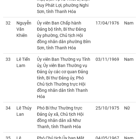
Duy Phát Lợi, phường Nghi
Sơn, tỉnh Thanh Hóa
32
Nguyễn
Ủy viên Ban Chấp hành
17/04/1976
Nam
Văn
Đảng bộ tỉnh, Bí thư Đảng
Khiên
ủy phường, Chủ tịch Hội
đồng nhân dân phường Bỉm
Sơn, tỉnh Thanh Hóa
33
Lê Tiến
Ủy viên Ban Thường vụ Tỉnh
03/11/1969
Nam
Lam
ủy, Ủy viên Ban Thường vụ
Đảng ủy các cơ quan Đảng
tỉnh, Bí thư Đảng ủy, Phó
Chủ tịch Thường trực Hội
đồng nhân dân tỉnh Thanh
Hóa
34
Lê Thúy
Phó Bí thư Thường trực
25/10/1975
Nữ
Lan
Đảng ủy xã, Chủ tịch Hội
đồng nhân dân xã Như
Thanh, tỉnh Thanh Hóa
35
Lê
Phó Chủ tịch Ủy ban Mặt
04/05/1967
Nam