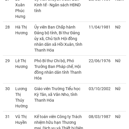
Xuân
Kinh tế - Ngân sách HĐND
Phúc
tỉnh
Hưng
28
Hà Thị
Ủy viên Ban Chấp hành
11/04/1981
Nữ
Hương
Đảng bộ tỉnh, Bí thư Đảng
ủy xã, Chủ tịch Hội đồng
nhân dân xã Hồi Xuân, tỉnh
Thanh Hóa
29
Lê Thị
Phó Bí thư Chi bộ, Phó
22/06/1976
Nữ
Hương
Trưởng Ban Pháp chế, Hội
đồng nhân dân tỉnh Thanh
Hóa
30
Lương
Giáo viên Trường Tiểu học
03/10/2002
Nữ
Thị
Kỳ Tân, xã Văn Nho, tỉnh
Thúy
Thanh Hóa
Hường
31
Vũ Thị
Kế toán viên Công ty Trách
08/03/1987
Nữ
Huyền
nhiệm hữu hạn Thương
mại, Dịch vụ và Thiết bị Điện