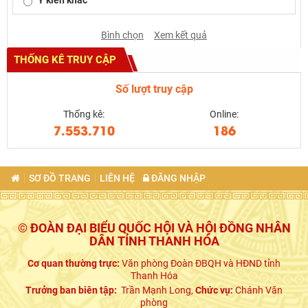
Bình chọn
Xem kết quả
THỐNG KÊ TRUY CẬP
Số lượt truy cập
Thống kê:
Online:
7.553.710
186
SƠ ĐỒ TRANG
LIÊN HỆ
ĐĂNG NHẬP
© ĐOÀN ĐẠI BIỂU QUỐC HỘI VÀ HỘI ĐỒNG NHÂN
DÂN TỈNH THANH HÓA
Cơ quan thường trực:
Văn phòng Đoàn ĐBQH và HĐND tỉnh
Thanh Hóa
Trưởng ban biên tập:
Trần Mạnh Long,
Chức vụ:
Chánh Văn
phòng