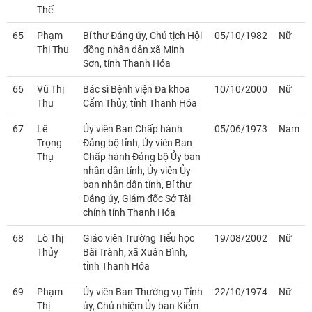
Thế
65
Phạm
Bí thư Đảng ủy, Chủ tịch Hội
05/10/1982
Nữ
Thị Thu
đồng nhân dân xã Minh
Sơn, tỉnh Thanh Hóa
66
Vũ Thị
Bác sĩ Bệnh viện Đa khoa
10/10/2000
Nữ
Thu
Cẩm Thủy, tỉnh Thanh Hóa
67
Lê
Ủy viên Ban Chấp hành
05/06/1973
Nam
Trọng
Đảng bộ tỉnh, Ủy viên Ban
Thụ
Chấp hành Đảng bộ Ủy ban
nhân dân tỉnh, Ủy viên Ủy
ban nhân dân tỉnh, Bí thư
Đảng ủy, Giám đốc Sở Tài
chính tỉnh Thanh Hóa
68
Lò Thị
Giáo viên Trường Tiểu học
19/08/2002
Nữ
Thủy
Bãi Trành, xã Xuân Bình,
tỉnh Thanh Hóa
69
Phạm
Ủy viên Ban Thường vụ Tỉnh
22/10/1974
Nữ
Thị
ủy, Chủ nhiệm Ủy ban Kiểm