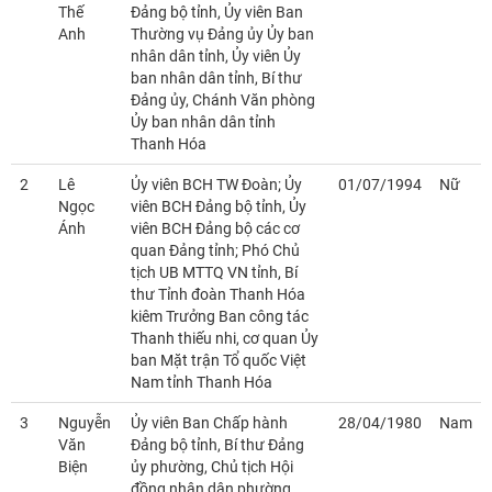
Thế
Đảng bộ tỉnh, Ủy viên Ban
Anh
Thường vụ Đảng ủy Ủy ban
nhân dân tỉnh, Ủy viên Ủy
ban nhân dân tỉnh, Bí thư
Đảng ủy, Chánh Văn phòng
Ủy ban nhân dân tỉnh
Thanh Hóa
2
Lê
Ủy viên BCH TW Đoàn; Ủy
01/07/1994
Nữ
Ngọc
viên BCH Đảng bộ tỉnh, Ủy
Ánh
viên BCH Đảng bộ các cơ
quan Đảng tỉnh; Phó Chủ
tịch UB MTTQ VN tỉnh, Bí
thư Tỉnh đoàn Thanh Hóa
kiêm Trưởng Ban công tác
Thanh thiếu nhi, cơ quan Ủy
ban Mặt trận Tổ quốc Việt
Nam tỉnh Thanh Hóa
3
Nguyễn
Ủy viên Ban Chấp hành
28/04/1980
Nam
Văn
Đảng bộ tỉnh, Bí thư Đảng
Biện
ủy phường, Chủ tịch Hội
đồng nhân dân phường