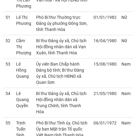
Thị Lan
Văn hóa - Xã hội HĐND tỉnh
Phương
51
Lê Thị
Phó Bí thư Thường trực
01/01/1982
Nữ
Phương
Đảng ủy phường Đông Sơn,
tỉnh Thanh Hóa
52
Cầm
Bí thư Đảng ủy xã, Chủ tịch
16/04/1980
Nữ
Thị
Hội đồng nhân dân xã Vạn
Phượng
Xuân, tỉnh Thanh Hóa
53
Lê
Ủy viên Ban Chấp hành
15/08/1980
Nam
Hồng
Đảng bộ tỉnh; Bí thư Đảng
Quang
ủy xã, Chủ tịch HĐND xã
Quan Sơn
54
Lê
Bí thư Đảng ủy xã, Chủ tịch
21/05/1980
Nam
Quang
Hội đồng nhân dân xã
Quyền
Trung Chính, tỉnh Thanh
Hóa
55
Trịnh
Phó Bí thư Tỉnh ủy, Chủ tịch
06/01/1972
Nam
Tuấn
Ủy ban Mặt trận Tổ quốc
Sinh
Việt Nam tỉnh Thanh Hóa