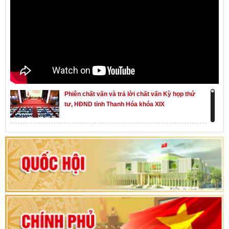
Phiên chất vấn và trả lời chất vấn Kỳ họp thứ
tư, HĐND tỉnh Thanh Hóa khóa XIX
Khai mạc kỳ họp thứ Nhất, Quốc hội khóa XVI
Hướng dẫn quy trình bỏ phiếu bầu cử ĐBQH
khoá XVI và đại biểu HĐND các cấp nhiệm kỳ
2026-2031
80 năm Quốc hội Việt Nam: vì lợi ích Nhân dân,
vì sự phát triển của đất nước