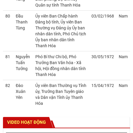
Quân sự tỉnh Thanh Hóa
80
Đầu
Ủy viên Ban Chấp hành
03/02/1968
Nam
Thanh
Đảng bộ tỉnh, Ủy viên Ban
Tùng
Thường vụ Đảng ủy Ủy ban
nhân dân tỉnh, Phó Chủ tịch
Ủy ban nhân dân tỉnh
Thanh Hóa
81
Nguyễn
Phó Bí thư Chi bộ, Phó
30/05/1972
Nam
Tuấn
Trưởng Ban Văn hóa - Xã
Tưởng
hội, Hội đồng nhân dân tỉnh
Thanh Hóa
82
Đào
Ủy viên Ban Thường vụ Tỉnh
15/04/1972
Nam
Xuân
ủy, Trưởng Ban Tuyên giáo
Yên
và Dân vận Tỉnh ủy Thanh
Hóa
VIDEO HOẠT ĐỘNG