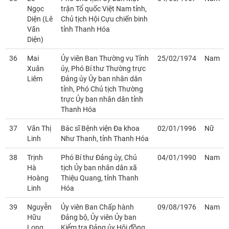
Ngọc
trận Tổ quốc Việt Nam tỉnh,
Diện (Lê
Chủ tịch Hội Cựu chiến binh
Văn
tỉnh Thanh Hóa
Diện)
36
Mai
Ủy viên Ban Thường vụ Tỉnh
25/02/1974
Nam
Xuân
ủy, Phó Bí thư Thường trực
Liêm
Đảng ủy Ủy ban nhân dân
tỉnh, Phó Chủ tịch Thường
trực Ủy ban nhân dân tỉnh
Thanh Hóa
37
Văn Thị
Bác sĩ Bệnh viện Đa khoa
02/01/1996
Nữ
Linh
Như Thanh, tỉnh Thanh Hóa
38
Trịnh
Phó Bí thư Đảng ủy, Chủ
04/01/1990
Nam
Hà
tịch Ủy ban nhân dân xã
Hoàng
Thiệu Quang, tỉnh Thanh
Linh
Hóa
39
Nguyễn
Ủy viên Ban Chấp hành
09/08/1976
Nam
Hữu
Đảng bộ, Ủy viên Ủy ban
Long
Kiểm tra Đảng ủy Hội đồng