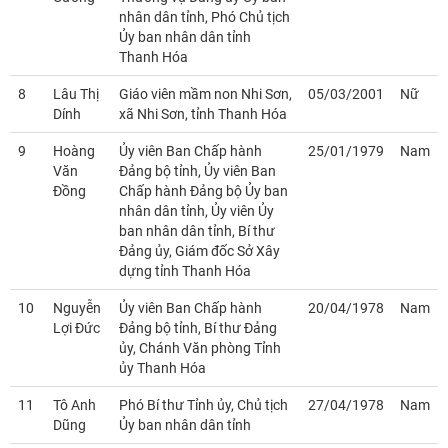
nhân dân tỉnh, Phó Chủ tịch
Ủy ban nhân dân tỉnh
Thanh Hóa
8
Lâu Thị
Giáo viên mầm non Nhi Sơn,
05/03/2001
Nữ
Dính
xã Nhi Sơn, tỉnh Thanh Hóa
9
Hoàng
Ủy viên Ban Chấp hành
25/01/1979
Nam
Văn
Đảng bộ tỉnh, Ủy viên Ban
Đồng
Chấp hành Đảng bộ Ủy ban
nhân dân tỉnh, Ủy viên Ủy
ban nhân dân tỉnh, Bí thư
Đảng ủy, Giám đốc Sở Xây
dựng tỉnh Thanh Hóa
10
Nguyễn
Ủy viên Ban Chấp hành
20/04/1978
Nam
Lợi Đức
Đảng bộ tỉnh, Bí thư Đảng
ủy, Chánh Văn phòng Tỉnh
ủy Thanh Hóa
11
Tô Anh
Phó Bí thư Tỉnh ủy, Chủ tịch
27/04/1978
Nam
Dũng
Ủy ban nhân dân tỉnh