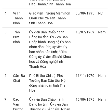
Hạc Thành, tỉnh Thanh Hóa
4
Vi Thị
Giáo viên Trường Mầm non
05/09/1995
Nữ
Thanh
Luận Khê, xã Tân Thành,
Bình
tỉnh Thanh Hóa
5
Trần
Ủy viên Ban Chấp hành
15/07/1969
Nam
Duy
Đảng bộ tỉnh; Ủy viên Ban
Bình
Chấp hành Đảng bộ Ủy ban
nhân dân tỉnh; Ủy viên Ủy
ban nhân dân tỉnh; Bí thư
Đảng ủy, Giám đốc Sở Khoa
học và Công nghệ tỉnh
Thanh Hóa
6
Cầm Bá
Phó Bí thư Chi bộ, Phó
11/11/1970
Nam
Chái
Trưởng Ban Dân tộc, Hội
đồng nhân dân tỉnh Thanh
Hóa
7
Cao
Ủy viên Ban Chấp hành
19/09/1975
Nam
Văn
Đảng bộ tỉnh; Ủy viên Ban
Cường
Thường vụ Đảng ủy Ủy ban