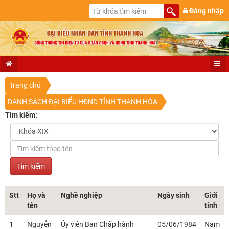
Đăng nhập
Trang chủ
DANH SÁCH ĐẠI BIỂU HĐND TỈNH THANH HÓA
Tìm kiếm:
Stt
Họ và
Nghề nghiệp
Ngày sinh
Giới
tên
tính
1
Nguyễn
Ủy viên Ban Chấp hành
05/06/1984
Nam