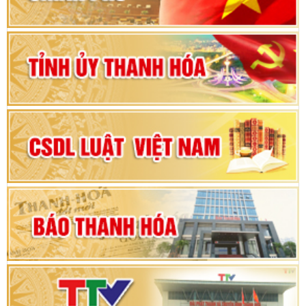
Bộ Chính trị duyệt nội dung Đại hội đại biểu
Đảng bộ tỉnh Thanh Hóa lần thứ XX, nhiệm kỳ
2025 - 2030
Đại hội đại biểu Đảng bộ xã Yên Thọ lần thứ I,
nhiệm kỳ 2025 – 2030
Đại hội Đảng bộ xã Yên Ninh lần thứ nhất,
nhiệm kỳ 2025 - 2030
Khai mạc Kỳ họp bất thường lần thứ 9, Quốc
hội khóa XV
Phiên thảo luận Kỳ họp thứ 24, HĐND tỉnh
Thanh Hóa khóa XVIII, nhiệm kỳ 2021 - 2026
Bế mạc Kỳ họp thứ hai bốn, Hội đồng nhân dân