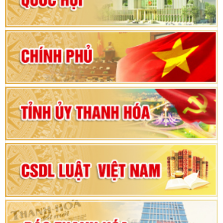
Hướng dẫn quy trình bỏ phiếu bầu cử ĐBQH
khoá XVI và đại biểu HĐND các cấp nhiệm kỳ
2026-2031
80 năm Quốc hội Việt Nam: vì lợi ích Nhân dân,
vì sự phát triển của đất nước
Bộ Chính trị duyệt nội dung Đại hội đại biểu
Đảng bộ tỉnh Thanh Hóa lần thứ XX, nhiệm kỳ
2025 - 2030
Đại hội đại biểu Đảng bộ xã Yên Thọ lần thứ I,
nhiệm kỳ 2025 – 2030
Đại hội Đảng bộ xã Yên Ninh lần thứ nhất,
nhiệm kỳ 2025 - 2030
Khai mạc Kỳ họp bất thường lần thứ 9, Quốc
hội khóa XV