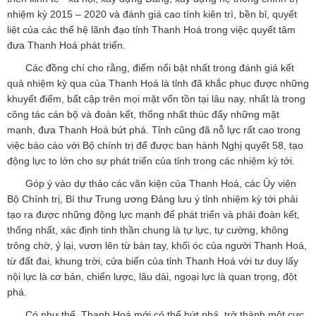
nhiệm kỳ 2015 – 2020 và đánh giá cao tính kiên trì, bền bỉ, quyết
liệt của các thế hệ lãnh đạo tỉnh Thanh Hoá trong việc quyết tâm
đưa Thanh Hoá phát triển.
Các đồng chí cho rằng, điểm nổi bật nhất trong đánh giá kết
quả nhiệm kỳ qua của Thanh Hoá là tỉnh đã khắc phục được những
khuyết điểm, bất cập trên mọi mặt vốn tồn tại lâu nay, nhất là trong
công tác cán bộ và đoàn kết, thống nhất thúc đẩy những mặt
mạnh, đưa Thanh Hoá bứt phá. Tỉnh cũng đã nỗ lực rất cao trong
việc báo cáo với Bộ chính trị để được ban hành Nghị quyết 58, tạo
động lực to lớn cho sự phát triển của tỉnh trong các nhiệm kỳ tới.
Góp ý vào dự thảo các văn kiện của Thanh Hoá, các Ủy viên
Bộ Chính trị, Bí thư Trung ương Đảng lưu ý tỉnh nhiệm kỳ tới phải
tạo ra được những động lực mạnh để phát triển và phải đoàn kết,
thống nhất, xác định tinh thần chung là tự lực, tự cường, không
trông chờ, ỷ lại, vươn lên từ bàn tay, khối óc của người Thanh Hoá,
từ đất đai, khung trời, cửa biển của tỉnh Thanh Hoá với tư duy lấy
nội lực là cơ bản, chiến lược, lâu dài, ngoại lực là quan trọng, đột
phá.
Có như thế, Thanh Hoá mới có thể bứt phá, trở thành một cực