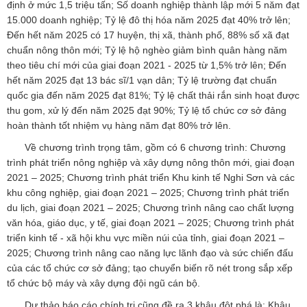
định ở mức 1,5 triệu tấn; Số doanh nghiệp thành lập mới 5 năm đạt
15.000 doanh nghiệp; Tỷ lệ đô thị hóa năm 2025 đạt 40% trở lên;
Đến hết năm 2025 có 17 huyện, thị xã, thành phố, 88% số xã đạt
chuẩn nông thôn mới; Tỷ lệ hộ nghèo giảm bình quân hàng năm
theo tiêu chí mới của giai đoạn 2021 - 2025 từ 1,5% trở lên; Đến
hết năm 2025 đạt 13 bác sĩ/1 vạn dân; Tỷ lệ trường đạt chuẩn
quốc gia đến năm 2025 đạt 81%; Tỷ lệ chất thải rắn sinh hoạt được
thu gom, xử lý đến năm 2025 đạt 90%; Tỷ lệ tổ chức cơ sở đảng
hoàn thành tốt nhiệm vụ hàng năm đạt 80% trở lên.
Về chương trình trọng tâm, gồm có 6 chương trình: Chương
trình phát triển nông nghiệp và xây dựng nông thôn mới, giai đoạn
2021 – 2025; Chương trình phát triển Khu kinh tế Nghi Sơn và các
khu công nghiệp, giai đoạn 2021 – 2025; Chương trình phát triển
du lịch, giai đoạn 2021 – 2025; Chương trình nâng cao chất lượng
văn hóa, giáo dục, y tế, giai đoạn 2021 – 2025; Chương trình phát
triển kinh tế - xã hội khu vực miền núi của tỉnh, giai đoạn 2021 –
2025; Chương trình nâng cao năng lực lãnh đạo và sức chiến đấu
của các tổ chức cơ sở đảng; tạo chuyển biến rõ nét trong sắp xếp
tổ chức bộ máy và xây dựng đội ngũ cán bộ.
Dự thảo báo cáo chính trị cũng đề ra 3 khâu đột phá là: Khâu