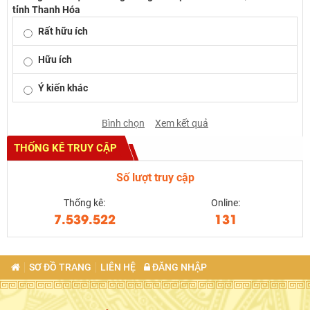
tỉnh Thanh Hóa
Rất hữu ích
Hữu ích
Ý kiến khác
Bình chọn
Xem kết quả
THỐNG KÊ TRUY CẬP
Số lượt truy cập
Thống kê:
Online:
7.539.522
131
SƠ ĐỒ TRANG
LIÊN HỆ
ĐĂNG NHẬP