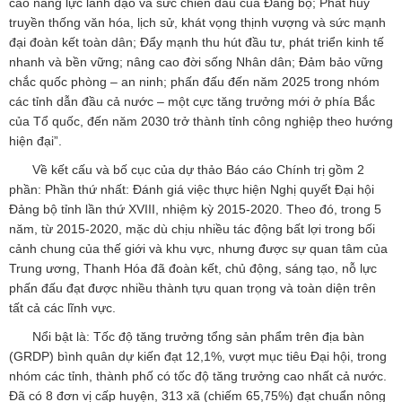
cao năng lực lãnh đạo và sức chiến đấu của Đảng bộ; Phát huy
truyền thống văn hóa, lịch sử, khát vọng thịnh vượng và sức mạnh
đại đoàn kết toàn dân; Đẩy mạnh thu hút đầu tư, phát triển kinh tế
nhanh và bền vững; nâng cao đời sống Nhân dân; Đảm bảo vững
chắc quốc phòng – an ninh; phấn đấu đến năm 2025 trong nhóm
các tỉnh dẫn đầu cả nước – một cực tăng trưởng mới ở phía Bắc
của Tổ quốc, đến năm 2030 trở thành tỉnh công nghiệp theo hướng
hiện đại”.
Về kết cấu và bố cục của dự thảo Báo cáo Chính trị gồm 2
phần: Phần thứ nhất: Đánh giá việc thực hiện Nghị quyết Đại hội
Đảng bộ tỉnh lần thứ XVIII, nhiệm kỳ 2015-2020. Theo đó, trong 5
năm, từ 2015-2020, mặc dù chịu nhiều tác động bất lợi trong bối
cảnh chung của thế giới và khu vực, nhưng được sự quan tâm của
Trung ương, Thanh Hóa đã đoàn kết, chủ động, sáng tạo, nỗ lực
phấn đấu đạt được nhiều thành tựu quan trọng và toàn diện trên
tất cả các lĩnh vực.
Nổi bật là: Tốc độ tăng trưởng tổng sản phẩm trên địa bàn
(GRDP) bình quân dự kiến đạt 12,1%, vượt mục tiêu Đại hội, trong
nhóm các tỉnh, thành phố có tốc độ tăng trưởng cao nhất cả nước.
Đã có 8 đơn vị cấp huyện, 313 xã (chiếm 65,75%) đạt chuẩn nông