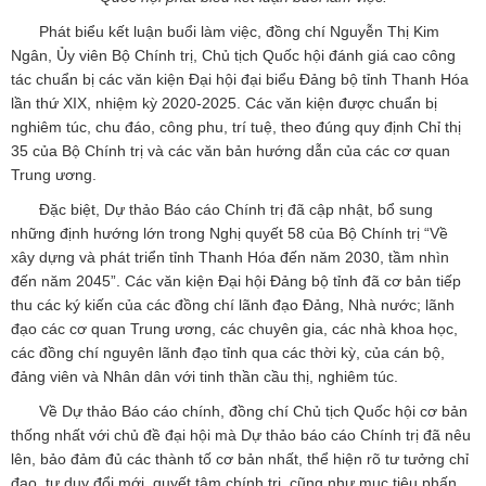
Phát biểu kết luận buổi làm việc, đồng chí Nguyễn Thị Kim
Ngân, Ủy viên Bộ Chính trị, Chủ tịch Quốc hội đánh giá cao công
tác chuẩn bị các văn kiện Đại hội đại biểu Đảng bộ tỉnh Thanh Hóa
lần thứ XIX, nhiệm kỳ 2020-2025. Các văn kiện được chuẩn bị
nghiêm túc, chu đáo, công phu, trí tuệ, theo đúng quy định Chỉ thị
35 của Bộ Chính trị và các văn bản hướng dẫn của các cơ quan
Trung ương.
Đặc biệt, Dự thảo Báo cáo Chính trị đã cập nhật, bổ sung
những định hướng lớn trong Nghị quyết 58 của Bộ Chính trị “Về
xây dựng và phát triển tỉnh Thanh Hóa đến năm 2030, tầm nhìn
đến năm 2045”. Các văn kiện Đại hội Đảng bộ tỉnh đã cơ bản tiếp
thu các ký kiến của các đồng chí lãnh đạo Đảng, Nhà nước; lãnh
đạo các cơ quan Trung ương, các chuyên gia, các nhà khoa học,
các đồng chí nguyên lãnh đạo tỉnh qua các thời kỳ, của cán bộ,
đảng viên và Nhân dân với tinh thần cầu thị, nghiêm túc.
Về Dự thảo Báo cáo chính, đồng chí Chủ tịch Quốc hội cơ bản
thống nhất với chủ đề đại hội mà Dự thảo báo cáo Chính trị đã nêu
lên, bảo đảm đủ các thành tố cơ bản nhất, thể hiện rõ tư tưởng chỉ
đạo, tư duy đổi mới, quyết tâm chính trị, cũng như mục tiêu phấn