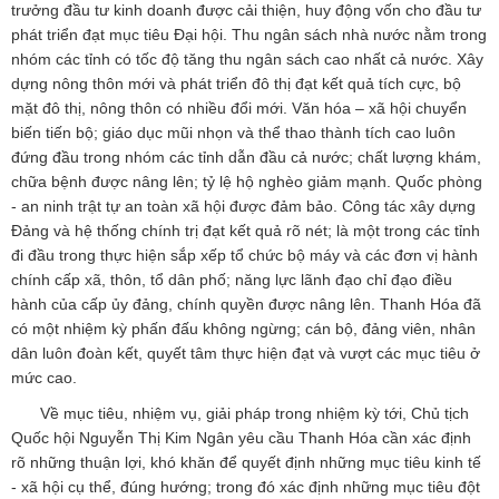
trưởng đầu tư kinh doanh được cải thiện, huy động vốn cho đầu tư
phát triển đạt mục tiêu Đại hội. Thu ngân sách nhà nước nằm trong
nhóm các tỉnh có tốc độ tăng thu ngân sách cao nhất cả nước. Xây
dựng nông thôn mới và phát triển đô thị đạt kết quả tích cực, bộ
mặt đô thị, nông thôn có nhiều đổi mới. Văn hóa – xã hội chuyển
biến tiến bộ; giáo dục mũi nhọn và thể thao thành tích cao luôn
đứng đầu trong nhóm các tỉnh dẫn đầu cả nước; chất lượng khám,
chữa bệnh được nâng lên; tỷ lệ hộ nghèo giảm mạnh. Quốc phòng
- an ninh trật tự an toàn xã hội được đảm bảo. Công tác xây dựng
Đảng và hệ thống chính trị đạt kết quả rõ nét; là một trong các tỉnh
đi đầu trong thực hiện sắp xếp tổ chức bộ máy và các đơn vị hành
chính cấp xã, thôn, tổ dân phố; năng lực lãnh đạo chỉ đạo điều
hành của cấp ủy đảng, chính quyền được nâng lên. Thanh Hóa đã
có một nhiệm kỳ phấn đấu không ngừng; cán bộ, đảng viên, nhân
dân luôn đoàn kết, quyết tâm thực hiện đạt và vượt các mục tiêu ở
mức cao.
Về mục tiêu, nhiệm vụ, giải pháp trong nhiệm kỳ tới, Chủ tịch
Quốc hội Nguyễn Thị Kim Ngân yêu cầu Thanh Hóa cần xác định
rõ những thuận lợi, khó khăn để quyết định những mục tiêu kinh tế
- xã hội cụ thể, đúng hướng; trong đó xác định những mục tiêu đột