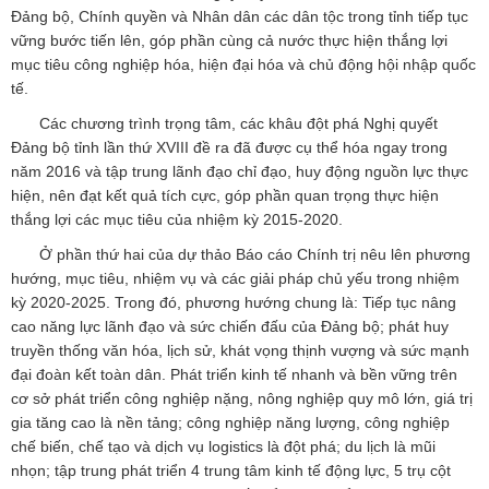
Đảng bộ, Chính quyền và Nhân dân các dân tộc trong tỉnh tiếp tục
vững bước tiến lên, góp phần cùng cả nước thực hiện thắng lợi
mục tiêu công nghiệp hóa, hiện đại hóa và chủ động hội nhập quốc
tế.
Các chương trình trọng tâm, các khâu đột phá Nghị quyết
Đảng bộ tỉnh lần thứ XVIII đề ra đã được cụ thể hóa ngay trong
năm 2016 và tập trung lãnh đạo chỉ đạo, huy động nguồn lực thực
hiện, nên đạt kết quả tích cực, góp phần quan trọng thực hiện
thắng lợi các mục tiêu của nhiệm kỳ 2015-2020.
Ở phần thứ hai của dự thảo Báo cáo Chính trị nêu lên phương
hướng, mục tiêu, nhiệm vụ và các giải pháp chủ yếu trong nhiệm
kỳ 2020-2025. Trong đó, phương hướng chung là: Tiếp tục nâng
cao năng lực lãnh đạo và sức chiến đấu của Đảng bộ; phát huy
truyền thống văn hóa, lịch sử, khát vọng thịnh vượng và sức mạnh
đại đoàn kết toàn dân. Phát triển kinh tế nhanh và bền vững trên
cơ sở phát triển công nghiệp nặng, nông nghiệp quy mô lớn, giá trị
gia tăng cao là nền tảng; công nghiệp năng lượng, công nghiệp
chế biến, chế tạo và dịch vụ logistics là đột phá; du lịch là mũi
nhọn; tập trung phát triển 4 trung tâm kinh tế động lực, 5 trụ cột