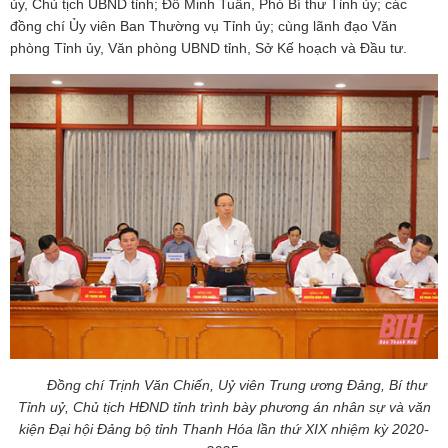
ủy, Chủ tịch UBND tỉnh; Đỗ Minh Tuấn, Phó Bí thư Tỉnh ủy; các
đồng chí Ủy viên Ban Thường vụ Tỉnh ủy; cùng lãnh đạo Văn
phòng Tỉnh ủy, Văn phòng UBND tỉnh, Sở Kế hoạch và Đầu tư.
Đồng chí Trịnh Văn Chiến, Uỷ viên Trung ương Đảng, Bí thư
Tỉnh uỷ, Chủ tịch HĐND tỉnh trình bày phương án nhân sự và văn
kiện Đại hội Đảng bộ tỉnh Thanh Hóa lần thứ XIX nhiệm kỳ 2020-