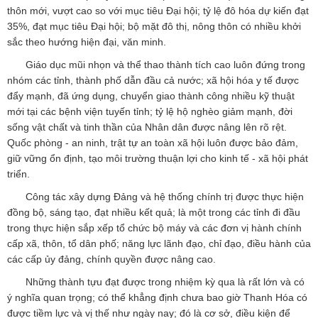
thôn mới, vượt cao so với mục tiêu Đại hội; tỷ lệ đô hóa dự kiến đạt
35%, đạt mục tiêu Đại hội; bộ mặt đô thị, nông thôn có nhiều khởi
sắc theo hướng hiện đại, văn minh.
Giáo dục mũi nhọn và thể thao thành tích cao luôn đứng trong
nhóm các tỉnh, thành phố dẫn đầu cả nước; xã hội hóa y tế được
đẩy mạnh, đã ứng dụng, chuyển giao thành công nhiều kỹ thuật
mới tại các bệnh viện tuyến tỉnh; tỷ lệ hộ nghèo giảm mạnh, đời
sống vật chất và tinh thần của Nhân dân được nâng lên rõ rệt.
Quốc phòng - an ninh, trật tự an toàn xã hội luôn được bảo đảm,
giữ vững ổn định, tạo môi trường thuận lợi cho kinh tế - xã hội phát
triển.
Công tác xây dựng Đảng và hệ thống chính trị được thực hiện
đồng bộ, sáng tạo, đạt nhiều kết quả; là một trong các tỉnh đi đầu
trong thực hiện sắp xếp tổ chức bộ máy và các đơn vị hành chính
cấp xã, thôn, tổ dân phố; năng lực lãnh đạo, chỉ đạo, điều hành của
các cấp ủy đảng, chính quyền được nâng cao.
Những thành tựu đạt được trong nhiệm kỳ qua là rất lớn và có
ý nghĩa quan trọng; có thể khẳng định chưa bao giờ Thanh Hóa có
được tiềm lực và vị thế như ngày nay; đó là cơ sở, điều kiện để