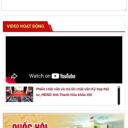
VIDEO HOẠT ĐỘNG
Phiên chất vấn và trả lời chất vấn Kỳ họp thứ
tư, HĐND tỉnh Thanh Hóa khóa XIX
Khai mạc kỳ họp thứ Nhất, Quốc hội khóa XVI