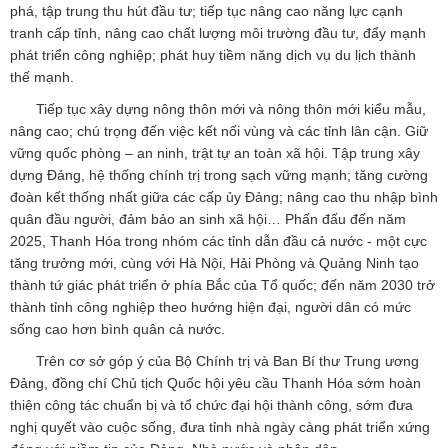
phá, tập trung thu hút đầu tư; tiếp tục nâng cao năng lực cạnh
tranh cấp tỉnh, nâng cao chất lượng môi trường đầu tư, đẩy mạnh
phát triển công nghiệp; phát huy tiềm năng dịch vụ du lịch thành
thế mạnh.
Tiếp tục xây dựng nông thôn mới và nông thôn mới kiểu mẫu,
nâng cao; chú trọng đến việc kết nối vùng và các tỉnh lân cận. Giữ
vững quốc phòng – an ninh, trật tự an toàn xã hội. Tập trung xây
dựng Đảng, hệ thống chính trị trong sạch vững mạnh; tăng cường
đoàn kết thống nhất giữa các cấp ủy Đảng; nâng cao thu nhập bình
quân đầu người, đảm bảo an sinh xã hội… Phấn đấu đến năm
2025, Thanh Hóa trong nhóm các tỉnh dẫn đầu cả nước - một cực
tăng trưởng mới, cùng với Hà Nội, Hải Phòng và Quảng Ninh tạo
thành tứ giác phát triển ở phía Bắc của Tổ quốc; đến năm 2030 trở
thành tỉnh công nghiệp theo hướng hiện đại, người dân có mức
sống cao hơn bình quân cả nước.
Trên cơ sở góp ý của Bộ Chính trị và Ban Bí thư Trung ương
Đảng, đồng chí Chủ tịch Quốc hội yêu cầu Thanh Hóa sớm hoàn
thiện công tác chuẩn bị và tổ chức đại hội thành công, sớm đưa
nghị quyết vào cuộc sống, đưa tỉnh nhà ngày càng phát triển xứng