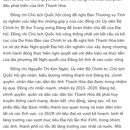
đấu phát triển của tỉnh Thanh Hóa.
Đồng chí Chủ tịch Quốc hội cũng đề nghị Ban Thường vụ Tỉnh
ủy nghiên cứu tiếp thu những góp ý của các đồng chí Ủy viên Bộ
Chính trị, Bí thư Trung ương Đảng để hoàn thiện chủ đề của Đại
hội. Đồng chí Chủ tịch Quốc hội cũng thống nhất với kết cấu và bố
cục của Dự thảo Báo cáo Chính trị và đề nghị tỉnh Thanh Hóa trên
cơ sở dự thảo Nghị quyết Đại hội cần nghiên cứu xây dựng chương
trình hành động thực hiện nghị quyết sát với điều kiện và thực tiễn
của địa phương để Nghị quyết của Đảng bộ tỉnh đi vào cuộc sống.
Đồng chí Nguyễn Thị Kim Ngân, Ủy viên Bộ Chính trị, Chủ tịch
Quốc hội ghi nhận, biểu dương những thành tích Đảng bộ, chính
quyền, nhân dân các dân tộc tỉnh Thanh Hóa đạt được trong nhiệm
kỳ qua. Đồng chí nhấn mạnh, nhiệm kỳ 2015 -2020, Đảng bộ,
chính quyền, quân và dân các dân tộc Thanh Hóa đã phát huy
truyền thống cách mạng, đoàn kết, chủ động, sáng tạo, nỗ lực
phấn đấu đạt được nhiều thành tựu quan trọng và toàn diện trên
tất cả các lĩnh vực; có 26/28 chỉ tiêu đạt và vượt kế hoạch, kinh tế
tăng trưởng cao vượt mục tiêu Đại hội lần thứ XVIII, trong nhóm
các tỉnh, thành phố có tốc độ tăng trưởng cao nhất cả nước. Môi