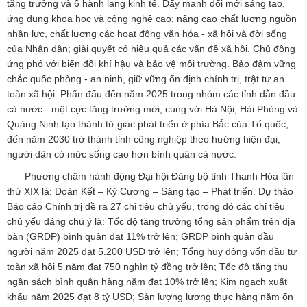
tăng trưởng và 6 hành lang kinh tế. Đẩy mạnh đổi mới sáng tạo,
ứng dụng khoa học và công nghệ cao; nâng cao chất lượng nguồn
nhân lực, chất lượng các hoạt động văn hóa - xã hội và đời sống
của Nhân dân; giải quyết có hiệu quả các vấn đề xã hội. Chủ động
ứng phó với biến đổi khí hậu và bảo vệ môi trường. Bảo đảm vững
chắc quốc phòng - an ninh, giữ vững ổn định chính trị, trật tự an
toàn xã hội. Phấn đấu đến năm 2025 trong nhóm các tỉnh dẫn đầu
cả nước - một cực tăng trưởng mới, cùng với Hà Nội, Hải Phòng và
Quảng Ninh tạo thành tứ giác phát triển ở phía Bắc của Tổ quốc;
đến năm 2030 trở thành tỉnh công nghiệp theo hướng hiện đại,
người dân có mức sống cao hơn bình quân cả nước.
Phương châm hành động Đại hội Đảng bộ tỉnh Thanh Hóa lần
thứ XIX là: Đoàn Kết – Kỷ Cương – Sáng tạo – Phát triển. Dự thảo
Báo cáo Chính trị đề ra 27 chỉ tiêu chủ yếu, trong đó các chỉ tiêu
chủ yếu đáng chú ý là: Tốc độ tăng trưởng tổng sản phẩm trên địa
bàn (GRDP) bình quân đạt 11% trở lên; GRDP bình quân đầu
người năm 2025 đạt 5.200 USD trở lên; Tổng huy động vốn đầu tư
toàn xã hội 5 năm đạt 750 nghìn tỷ đồng trở lên; Tốc độ tăng thu
ngân sách bình quân hàng năm đạt 10% trở lên; Kim ngạch xuất
khẩu năm 2025 đạt 8 tỷ USD; Sản lượng lương thực hàng năm ổn