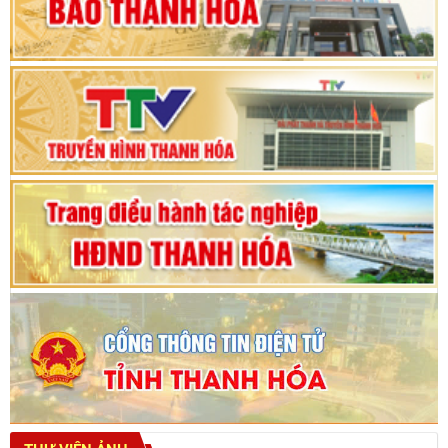
Phiên thảo luận Kỳ họp thứ 24, HĐND tỉnh
Thanh Hóa khóa XVIII, nhiệm kỳ 2021 - 2026
Bế mạc Kỳ họp thứ hai bốn, Hội đồng nhân dân
tỉnh khoá XVIII