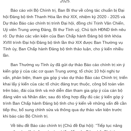
2025.
Báo cáo với Bộ Chính trị, Ban Bí thư về công tác chuẩn bị Đại
hội Đảng bộ tỉnh Thanh Hóa lần thứ XIX, nhiệm kỳ 2020 - 2025 và
Dự thảo Báo cáo chính trị trình Đại hội, đồng chí Trịnh Văn Chiến,
Uỷ viên Trung ương Đảng, Bí thư Tỉnh uỷ, Chủ tịch HĐND tỉnh nêu
rõ: Dự thảo các văn kiện của Ban Chấp hành Đảng bộ tỉnh khóa
XVIII trình Đại hội Đảng bộ tỉnh lần thứ XIX được Ban Thường vụ
Tỉnh ủy, Ban Chấp hành Đảng bộ tỉnh thảo luận, cho ý kiến nhiều
lần.
Ban Thường vụ Tỉnh ủy đã gửi dự thảo Báo cáo chính trị xin ý
kiến góp ý của các cơ quan Trung ương; tổ chức 10 hội nghị tư
vấn, phản biện, tham gia góp ý vào dự thảo Báo cáo Chính trị; triển
khai lấy ý kiến của các tổ chức đảng trực thuộc, công bố toàn văn
trên báo, đài của tỉnh và mở diễn đàn tham gia góp ý của cán bộ
đảng viên và Nhân dân; sau đó tổng hợp đầy đủ các ý kiến góp ý
trình Ban Chấp hành Đảng bộ tỉnh cho ý kiến về những vấn đề cần
tiếp thu, bổ sung chỉnh sửa và thông qua dự thảo văn kiện trước
khi báo cáo Bộ Chính trị.
Về tiêu đề Báo cáo chính trị (Chủ đề Đại hội): “Tiếp tục nâng