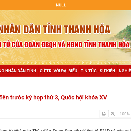
NULL
NG NHÂN DÂN TỈNH
CỬ TRI VỚI ĐẠI BIỂU
TIN TỨC - SỰ KIỆN
NGHIÊ
i đến trước kỳ họp thứ 3, Quốc hội khóa XV
100%
đoạn từ Nhà máy Thủy điện Trung Sơn nối với tỉnh lộ 521D và cửa kh