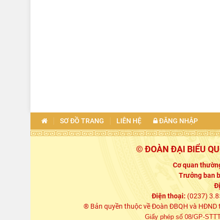
SƠ ĐỒ TRANG
LIÊN HỆ
ĐĂNG NHẬP
© ĐOÀN ĐẠI BIỂU Q
Cơ quan thường
Trưởng ban b
Đ
Điện thoại:
(0237) 3.8
® Bản quyền thuộc về Đoàn ĐBQH và HĐND tỉn
Giấy phép số 08/GP-STTTT