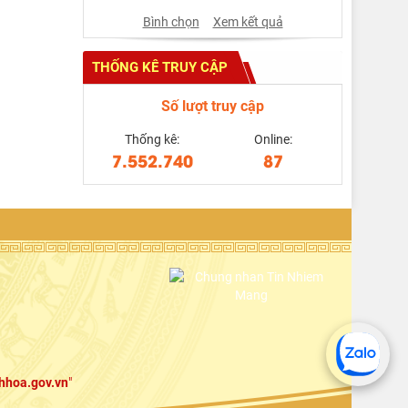
Bình chọn
Xem kết quả
THỐNG KÊ TRUY CẬP
Số lượt truy cập
Thống kê:
Online:
7.552.740
87
hhoa.gov.vn
"