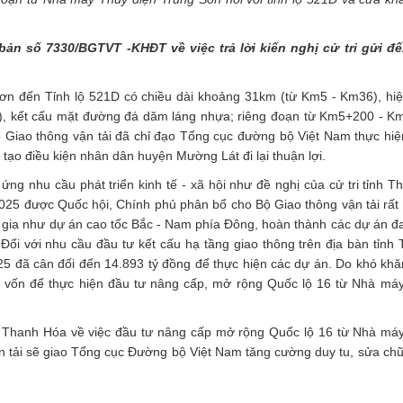
bản số 7330/BGTVT -KHĐT về việc trả lời kiến nghị cử tri gửi đế
ơn đến Tỉnh lộ 521D có chiều dài khoảng 31km (từ Km5 - Km36), hiệ
), kết cấu mặt đường đá dăm láng nhựa; riêng đoạn từ Km5+200 - 
Giao thông vận tải đã chỉ đạo Tổng cục đường bộ Việt Nam thực hi
 tạo điều kiện nhân dân huyện Mường Lát đi lại thuận lợi.
ng nhu cầu phát triển kinh tế - xã hội như đề nghị của cử tri tỉnh T
 2025 được Quốc hội, Chính phủ phân bổ cho Bộ Giao thông vận tải rất
ốc gia như dự án cao tốc Bắc - Nam phía Đông, hoàn thành các dự án đ
. Đối với nhu cầu đầu tư kết cấu hạ tầng giao thông trên địa bàn tỉnh
25 đã cân đối đến 14.893 tỷ đồng để thực hiện các dự án. Do khó khă
n vốn để thực hiện đầu tư nâng cấp, mở rộng Quốc lộ 16 từ Nhà má
ỉnh Thanh Hóa về việc đầu tư nâng cấp mở rộng Quốc lộ 16 từ Nhà má
n tải sẽ giao Tổng cục Đường bộ Việt Nam tăng cường duy tu, sửa ch