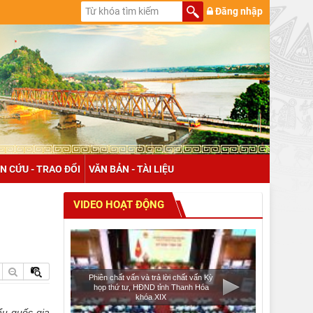
Đăng nhập
N CỨU - TRAO ĐỔI
VĂN BẢN - TÀI LIỆU
VIDEO HOẠT ĐỘNG
Phiên chất vấn và trả lời chất vấn Kỳ
họp thứ tư, HĐND tỉnh Thanh Hóa
khóa XIX
ẩu quốc gia