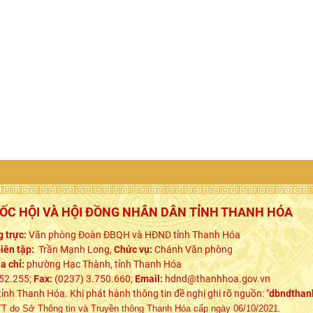
UỐC HỘI VÀ HỘI ĐỒNG NHÂN DÂN TỈNH THANH HÓA
 trực:
Văn phòng Đoàn ĐBQH và HĐND tỉnh Thanh Hóa
iên tập:
Trần Mạnh Long,
Chức vụ:
Chánh Văn phòng
ịa chỉ:
phường Hạc Thành, tỉnh Thanh Hóa
52.255;
Fax:
(0237) 3.750.660;
Email:
hdnd@thanhhoa.gov.vn
h Thanh Hóa. Khi phát hành thông tin đề nghị ghi rõ nguồn: "
dbndthan
 do Sở Thông tin và Truyền thông Thanh Hóa cấp ngày 06/10/2021.