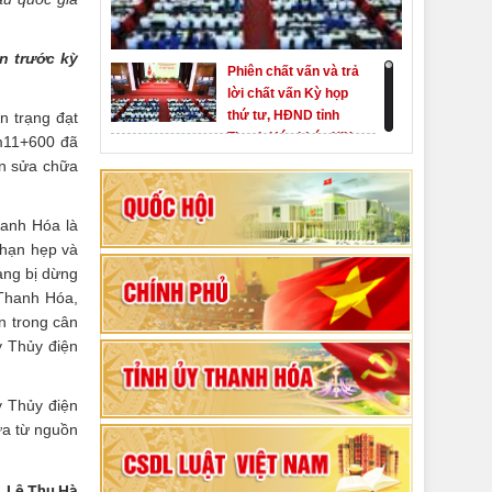
n trước kỳ
Phiên chất vấn và trả
lời chất vấn Kỳ họp
thứ tư, HĐND tỉnh
n trạng đạt
Thanh Hóa khóa XIX
Km11+600 đã
Khai mạc kỳ họp thứ
ện sửa chữa
Nhất, Quốc hội khóa
XVI
hanh Hóa là
Hướng dẫn quy trình
 hạn hẹp và
bỏ phiếu bầu cử
ang bị dừng
ĐBQH khoá XVI và
 Thanh Hóa,
đại biểu HĐND các
n trong cân
80 năm Quốc hội Việt
cấp nhiệm kỳ 2026-
y Thủy điện
Nam: vì lợi ích Nhân
2031
dân, vì sự phát triển
của đất nước
y Thủy điện
Bộ Chính trị duyệt nội
ữa từ nguồn
dung Đại hội đại biểu
Đảng bộ tỉnh Thanh
Hóa lần thứ XX,
Lê Thu Hà