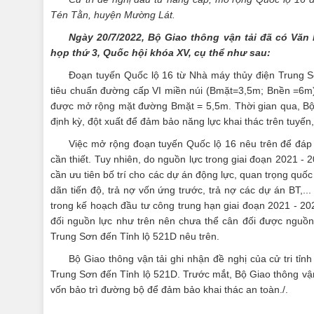
Tén Tằn, huyện Mường Lát.
Ngày 20/7/2022, Bộ Giao thông vận tải đã có Văn 
họp thứ 3, Quốc hội khóa XV, cụ thể như sau:
Đoạn tuyến Quốc lộ 16 từ Nhà máy thủy điện Trung S
tiêu chuẩn đường cấp VI miền núi (Bmặt=3,5m; Bnền =6m
được mở rộng mặt đường Bmặt = 5,5m. Thời gian qua, Bộ 
định kỳ, đột xuất để đảm bảo năng lực khai thác trên tuyến,
Việc mở rộng đoạn tuyến Quốc lộ 16 nêu trên để đáp ứ
cần thiết. Tuy nhiên, do nguồn lực trong giai đoạn 2021 -
cần ưu tiên bố trí cho các dự án động lực, quan trọng qu
dãn tiến độ, trả nợ vốn ứng trước, trả nợ các dự án BT,..
trong kế hoạch đầu tư công trung hạn giai đoạn 2021 - 20
đối nguồn lực như trên nên chưa thể cân đối được nguồ
Trung Sơn đến Tỉnh lộ 521D nêu trên.
Bộ Giao thông vận tải ghi nhận đề nghị của cử tri t
Trung Sơn đến Tỉnh lộ 521D. Trước mắt, Bộ Giao thông vậ
vốn bảo trì đường bộ để đảm bảo khai thác an toàn./.