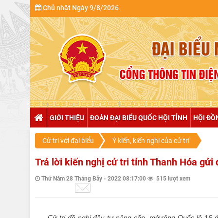
Chủ nhật Ngày 9/8/2026
GIỚI THIỆU
ĐOÀN ĐẠI BIỂU QUỐC HỘI TỈNH
HỘI ĐỒ
Cử tri với đại biểu
Ý kiến, kiến nghị của cử tri
Trả lời kiến nghị cử tri tỉnh Thanh Hóa gử
Thứ Năm 28 Tháng Bảy - 2022 08:17:00
515 lượt xem
Cử tri đề nghị đầu tư nâng cấp, mở rộng Quốc lộ 16 