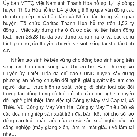
Ủy ban MTTQ Việt Nam tỉnh Thanh Hóa hỗ trợ 1,4 tỷ đồng;
huyện Thiệu Hóa hỗ trợ 1,4 tỷ đồng thông qua vận động các
doanh nghiệp, nhà hảo tâm và Nhân dân trong và ngoài
huyện; Tổ chức Caritas Thanh Hóa hỗ trợ trên 1,52 tỷ
đồng… Việc xây dựng nhà ở được các hộ tiến hành đồng
loạt, hiện 28/28 hộ đã xây dựng xong nhà ở và các công
trình phụ trợ, rời thuyền chuyển về sinh sống tại khu tái định
cư.
Nhằm tạo sinh kế bền vững cho đồng bào sinh sống trên
sông ổn định cuộc sống sau khi lên bờ, Ban Thường vụ
Huyện ủy Thiệu Hóa đã chỉ đạo UBND huyện xây dựng
phương án hỗ trợ chuyển đổi nghề, giải quyết việc làm cho
người dân...; thực hiện rà soát, thống kê phân loại các đối
tượng lao động trong độ tuổi có nhu cầu học nghề, chuyển
đổi nghề giới thiệu làm việc tại Công ty May VN Capital, xã
Thiệu Vũ, Công ty May Vạn Hà, Công ty May Thiệu Đô và
các doanh nghiệp sản xuất trên địa bàn; kết nối cho số lao
động cao tuổi nhận việc của cơ sở sản xuất nghề tiểu thủ
công nghiệp (mây giang xiên, làm mi mắt giả...) về làm tại
nhà…