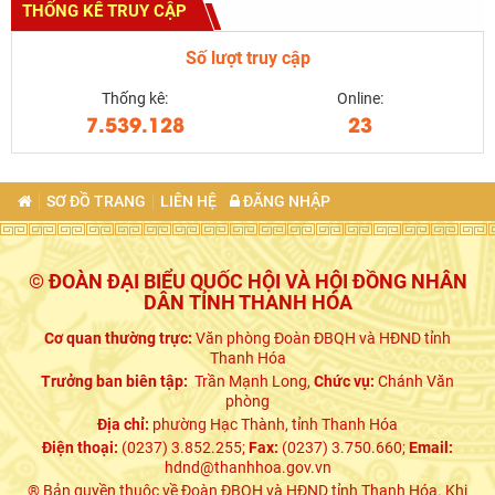
THỐNG KÊ TRUY CẬP
Số lượt truy cập
Thống kê:
Online:
7.539.128
23
SƠ ĐỒ TRANG
LIÊN HỆ
ĐĂNG NHẬP
© ĐOÀN ĐẠI BIỂU QUỐC HỘI VÀ HỘI ĐỒNG NHÂN
DÂN TỈNH THANH HÓA
Cơ quan thường trực:
Văn phòng Đoàn ĐBQH và HĐND tỉnh
Thanh Hóa
Trưởng ban biên tập:
Trần Mạnh Long,
Chức vụ:
Chánh Văn
phòng
Địa chỉ:
phường Hạc Thành, tỉnh Thanh Hóa
Điện thoại:
(0237) 3.852.255;
Fax:
(0237) 3.750.660;
Email:
hdnd@thanhhoa.gov.vn
® Bản quyền thuộc về Đoàn ĐBQH và HĐND tỉnh Thanh Hóa. Khi