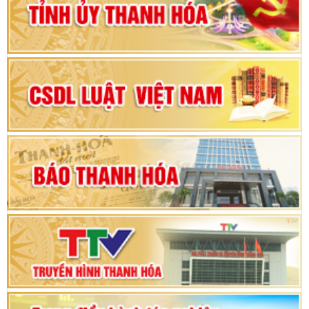
2025 - 2030
Đại hội đại biểu Đảng bộ xã Yên Thọ lần thứ I,
nhiệm kỳ 2025 – 2030
Đại hội Đảng bộ xã Yên Ninh lần thứ nhất,
nhiệm kỳ 2025 - 2030
Khai mạc Kỳ họp bất thường lần thứ 9, Quốc
hội khóa XV
Phiên thảo luận Kỳ họp thứ 24, HĐND tỉnh
Thanh Hóa khóa XVIII, nhiệm kỳ 2021 - 2026
Bế mạc Kỳ họp thứ hai bốn, Hội đồng nhân dân
tỉnh khoá XVIII