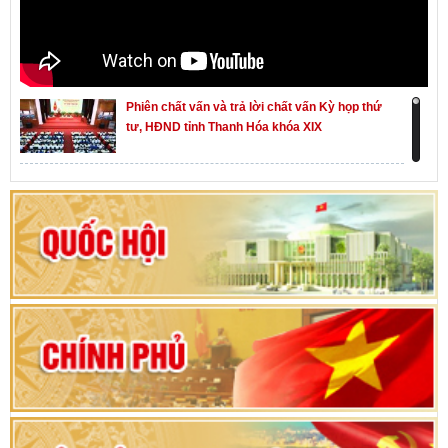
Phiên chất vấn và trả lời chất vấn Kỳ họp thứ
tư, HĐND tỉnh Thanh Hóa khóa XIX
Khai mạc kỳ họp thứ Nhất, Quốc hội khóa XVI
Hướng dẫn quy trình bỏ phiếu bầu cử ĐBQH
khoá XVI và đại biểu HĐND các cấp nhiệm kỳ
2026-2031
80 năm Quốc hội Việt Nam: vì lợi ích Nhân dân,
vì sự phát triển của đất nước
Bộ Chính trị duyệt nội dung Đại hội đại biểu
Đảng bộ tỉnh Thanh Hóa lần thứ XX, nhiệm kỳ