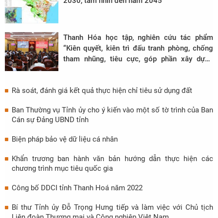
2030, tầm nhìn đến năm 2045
Thanh Hóa học tập, nghiên cứu tác phẩm
“Kiên quyết, kiên trì đấu tranh phòng, chống
tham nhũng, tiêu cực, góp phần xây dựng
Đảng và Nhà nước ta ngày càng trong sạch,
vững mạnh” của Tổng Bí thư Nguyễn Phú
Rà soát, đánh giá kết quả thực hiện chỉ tiêu sử dụng đất
Trọng
Ban Thường vụ Tỉnh ủy cho ý kiến vào một số tờ trình của Ban
Cán sự Đảng UBND tỉnh
Biện pháp bảo vệ dữ liệu cá nhân
Khẩn trương ban hành văn bản hướng dẫn thực hiện các
chương trình mục tiêu quốc gia
Công bố DDCI tỉnh Thanh Hoá năm 2022
Bí thư Tỉnh ủy Đỗ Trọng Hưng tiếp và làm việc với Chủ tịch
Liên đoàn Thương mại và Công nghiệp Việt Nam