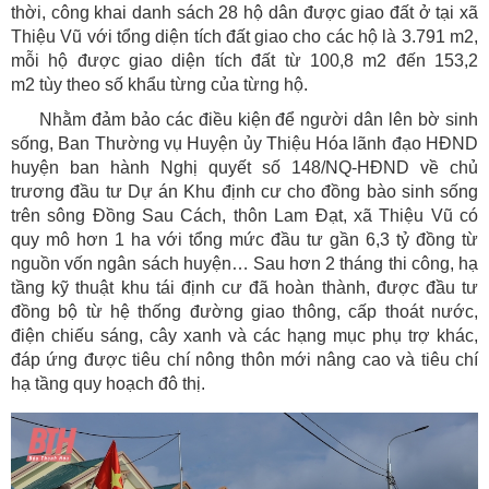
thời, công khai danh sách 28 hộ dân được giao đất ở tại xã
Thiệu Vũ với tổng diện tích đất giao cho các hộ là 3.791 m2,
mỗi hộ được giao diện tích đất từ 100,8 m2 đến 153,2
m2 tùy theo số khẩu từng của từng hộ.
Nhằm đảm bảo các điều kiện để người dân lên bờ sinh
sống, Ban Thường vụ Huyện ủy Thiệu Hóa lãnh đạo HĐND
huyện ban hành Nghị quyết số 148/NQ-HĐND về chủ
trương đầu tư Dự án Khu định cư cho đồng bào sinh sống
trên sông Đồng Sau Cách, thôn Lam Đạt, xã Thiệu Vũ có
quy mô hơn 1 ha với tổng mức đầu tư gần 6,3 tỷ đồng từ
nguồn vốn ngân sách huyện… Sau hơn 2 tháng thi công, hạ
tầng kỹ thuật khu tái định cư đã hoàn thành, được đầu tư
đồng bộ từ hệ thống đường giao thông, cấp thoát nước,
điện chiếu sáng, cây xanh và các hạng mục phụ trợ khác,
đáp ứng được tiêu chí nông thôn mới nâng cao và tiêu chí
hạ tầng quy hoạch đô thị.