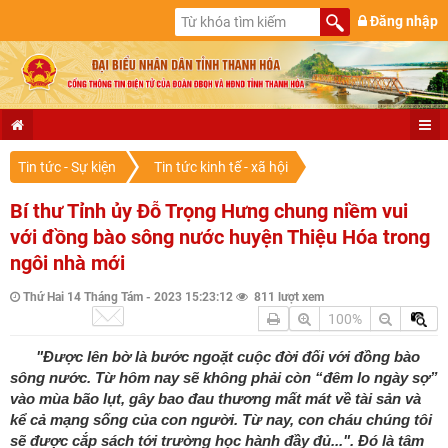
Đăng nhập
Tin tức - Sự kiện
Tin tức kinh tế - xã hội
Bí thư Tỉnh ủy Đỗ Trọng Hưng chung niềm vui
với đồng bào sông nước huyện Thiệu Hóa trong
ngôi nhà mới
Thứ Hai 14 Tháng Tám - 2023 15:23:12
811 lượt xem
100%
"Được lên bờ là bước ngoặt cuộc đời đối với đồng bào
sông nước. Từ hôm nay sẽ không phải còn “đêm lo ngày sợ”
vào mùa bão lụt, gây bao đau thương mất mát về tài sản và
kể cả mạng sống của con người. Từ nay, con cháu chúng tôi
sẽ được cắp sách tới trường học hành đầy đủ...". Đó là tâm