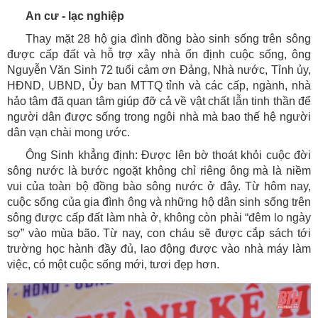
An cư - lạc nghiệp
Thay mặt 28 hộ gia đình đồng bào sinh sống trên sông
được cấp đất và hỗ trợ xây nhà ổn định cuộc sống, ông
Nguyễn Văn Sinh 72 tuổi cảm ơn Đảng, Nhà nước, Tỉnh ủy,
HĐND, UBND, Ủy ban MTTQ tỉnh và các cấp, ngành, nhà
hảo tâm đã quan tâm giúp đỡ cả về vật chất lẫn tinh thần để
người dân được sống trong ngôi nhà mà bao thế hệ người
dân vạn chài mong ước.
Ông Sinh khẳng định: Được lên bờ thoát khỏi cuộc đời
sông nước là bước ngoặt không chỉ riêng ông mà là niềm
vui của toàn bộ đồng bào sông nước ở đây. Từ hôm nay,
cuộc sống của gia đình ông và những hộ dân sinh sống trên
sông được cấp đất làm nhà ở, không còn phải “đêm lo ngày
sợ” vào mùa bão. Từ nay, con cháu sẽ được cắp sách tới
trường học hành đầy đủ, lao động được vào nhà máy làm
việc, có một cuộc sống mới, tươi đẹp hơn.