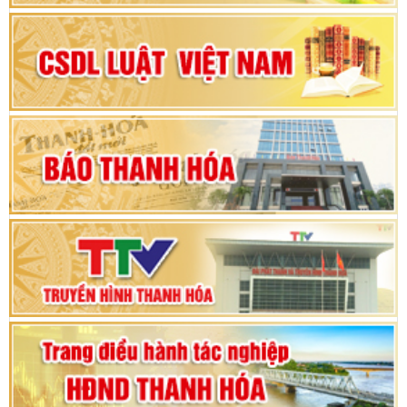
Đại hội Đảng bộ xã Yên Ninh lần thứ nhất,
nhiệm kỳ 2025 - 2030
Khai mạc Kỳ họp bất thường lần thứ 9, Quốc
hội khóa XV
Phiên thảo luận Kỳ họp thứ 24, HĐND tỉnh
Thanh Hóa khóa XVIII, nhiệm kỳ 2021 - 2026
Bế mạc Kỳ họp thứ hai bốn, Hội đồng nhân dân
tỉnh khoá XVIII