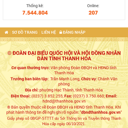
Thống kê:
Online:
7.544.804
207
SƠ ĐỒ TRANG
LIÊN HỆ
ĐĂNG NHẬP
© ĐOÀN ĐẠI BIỂU QUỐC HỘI VÀ HỘI ĐỒNG NHÂN
DÂN TỈNH THANH HÓA
Cơ quan thường trực:
Văn phòng Đoàn ĐBQH và HĐND tỉnh
Thanh Hóa
Trưởng ban biên tập:
Trần Mạnh Long,
Chức vụ:
Chánh Văn
phòng
Địa chỉ:
phường Hạc Thành, tỉnh Thanh Hóa
Điện thoại:
(0237) 3.852.255;
Fax:
(0237) 3.750.660;
Email:
hdnd@thanhhoa.gov.vn
® Bản quyền thuộc về Đoàn ĐBQH và HĐND tỉnh Thanh Hóa. Khi
phát hành thông tin đề nghị ghi rõ nguồn: "
dbndthanhhoa.gov.vn
"
Giấy phép số 08/GP-STTTT do Sở Thông tin và Truyền thông Thanh
Hóa cấp ngày 06/10/2021.