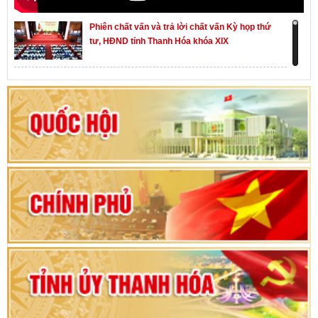
Phiên chất vấn và trả lời chất vấn Kỳ họp thứ
tư, HĐND tỉnh Thanh Hóa khóa XIX
Khai mạc kỳ họp thứ Nhất, Quốc hội khóa XVI
Hướng dẫn quy trình bỏ phiếu bầu cử ĐBQH
khoá XVI và đại biểu HĐND các cấp nhiệm kỳ
2026-2031
80 năm Quốc hội Việt Nam: vì lợi ích Nhân dân,
vì sự phát triển của đất nước
Bộ Chính trị duyệt nội dung Đại hội đại biểu
Đảng bộ tỉnh Thanh Hóa lần thứ XX, nhiệm kỳ
2025 - 2030
Đại hội đại biểu Đảng bộ xã Yên Thọ lần thứ I,
nhiệm kỳ 2025 – 2030