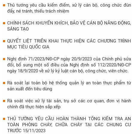
Thủ tướng yêu cầu kiểm điểm, xử lý cán bộ, công chức đùn
đẩy, né tránh, thiếu trách nhiệm
CHÍNH SÁCH KHUYẾN KHÍCH, BẢO VỆ CÁN BỘ NĂNG ĐỘNG,
SÁNG TẠO
QUYẾT LIỆT TRIỂN KHAI THỰC HIỆN CÁC CHƯƠNG TRÌNH
MỤC TIÊU QUỐC GIA
Nghị định 71/2023/NĐ-CP ngày 20/9/2023 của Chính phủ sửa
đổi, bổ sung một số điều của Nghị định số 112/2020/NĐ-CP
ngày 18/9/2020 về xử lý kỷ luật cán bộ, công chức, viên chức.
Rà soát lại toàn bộ hệ thống quản lý an toàn thực phẩm từ
sản xuất đến tiêu dùng
Rà soát việc xử lý tài sản, trụ sở các cơ quan, đơn vị hành
chính đã thực hiện sắp xếp
THỦ TƯỚNG YÊU CẦU HOÀN THÀNH TỔNG KIỂM TRA AN
TOÀN PHÒNG CHÁY, CHỮA CHÁY TẠI CÁC CHUNG CƯ
TRƯỚC 15/11/2023