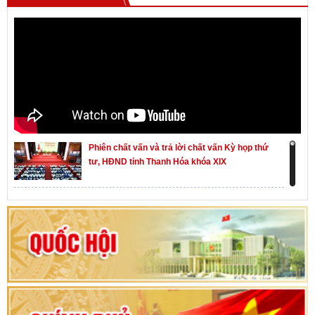
Phiên chất vấn và trả lời chất vấn Kỳ họp thứ
tư, HĐND tỉnh Thanh Hóa khóa XIX
Khai mạc kỳ họp thứ Nhất, Quốc hội khóa XVI
Hướng dẫn quy trình bỏ phiếu bầu cử ĐBQH
khoá XVI và đại biểu HĐND các cấp nhiệm kỳ
2026-2031
80 năm Quốc hội Việt Nam: vì lợi ích Nhân dân,