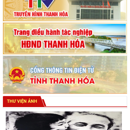
Bế mạc Kỳ họp thứ hai bốn, Hội đồng nhân dân
tỉnh khoá XVIII
THƯ VIỆN ẢNH