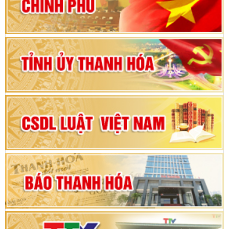
vì sự phát triển của đất nước
Bộ Chính trị duyệt nội dung Đại hội đại biểu
Đảng bộ tỉnh Thanh Hóa lần thứ XX, nhiệm kỳ
2025 - 2030
Đại hội đại biểu Đảng bộ xã Yên Thọ lần thứ I,
nhiệm kỳ 2025 – 2030
Đại hội Đảng bộ xã Yên Ninh lần thứ nhất,
nhiệm kỳ 2025 - 2030
Khai mạc Kỳ họp bất thường lần thứ 9, Quốc
hội khóa XV
Phiên thảo luận Kỳ họp thứ 24, HĐND tỉnh
Thanh Hóa khóa XVIII, nhiệm kỳ 2021 - 2026