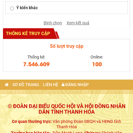
Ý kiến khác
Bình chọn
Xem kết quả
THỐNG KÊ TRUY CẬP
Số lượt truy cập
Thống kê:
Online:
7.546.609
100
SƠ ĐỒ TRANG
LIÊN HỆ
ĐĂNG NHẬP
© ĐOÀN ĐẠI BIỂU QUỐC HỘI VÀ HỘI ĐỒNG NHÂN
DÂN TỈNH THANH HÓA
Cơ quan thường trực:
Văn phòng Đoàn ĐBQH và HĐND tỉnh
Thanh Hóa
Trưởng ban biên tập:
Trần Mạnh Long,
Chức vụ:
Chánh Văn