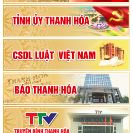
Bộ Chính trị duyệt nội dung Đại hội đại biểu
Đảng bộ tỉnh Thanh Hóa lần thứ XX, nhiệm kỳ
2025 - 2030
Đại hội đại biểu Đảng bộ xã Yên Thọ lần thứ I,
nhiệm kỳ 2025 – 2030
Đại hội Đảng bộ xã Yên Ninh lần thứ nhất,
nhiệm kỳ 2025 - 2030
Khai mạc Kỳ họp bất thường lần thứ 9, Quốc
hội khóa XV
Phiên thảo luận Kỳ họp thứ 24, HĐND tỉnh
Thanh Hóa khóa XVIII, nhiệm kỳ 2021 - 2026
Bế mạc Kỳ họp thứ hai bốn, Hội đồng nhân dân
tỉnh khoá XVIII