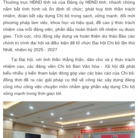
Thường trực HĐND tỉnh và của Đảng ủy HĐND tỉnh; nhanh chóng
nắm bắt tình hình và ổn định tổ chức; phát huy tinh thần trách
nhiệm, đoàn kết xây dựng Chi bộ trong sạch, vững mạnh, đổi mới
phương pháp làm việc, khoa học và hiệu quả, đề cao ý thức trách
nhiệm của mỗi đảng viên, phấn đấu hoàn thành tốt nhiệm vụ được
giao. Tích cực, chủ động xây dựng và hoàn thiện dự thảo Báo cáo
chính trị trình đại hội và điều kiện để tổ chức Đại hội Chi bộ lần thứ
Nhất, nhiệm kỳ 2025 - 2027.
Tại Đại hội, với tinh thần thẳng thắn, dân chủ và ý thức trách
nhiệm cao, các đảng viên Chi bộ Ban Văn hóa - Xã hội đã phát
biểu nhiều ý kiến tham luận đóng góp vào các báo cáo của Chi bộ;
đồng thời đề ra các giải pháp cụ thể về công tác xây dựng đảng
cũng như công việc chuyện môn nhằm góp phần xây dựng Chi bộ
vững mạnh trong thời gian tới.