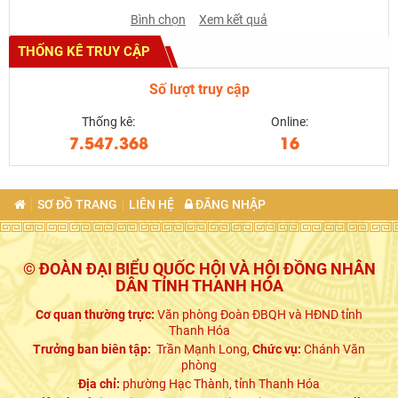
Bình chọn
Xem kết quả
THỐNG KÊ TRUY CẬP
Số lượt truy cập
Thống kê:
Online:
7.547.368
16
SƠ ĐỒ TRANG
LIÊN HỆ
ĐĂNG NHẬP
© ĐOÀN ĐẠI BIỂU QUỐC HỘI VÀ HỘI ĐỒNG NHÂN
DÂN TỈNH THANH HÓA
Cơ quan thường trực:
Văn phòng Đoàn ĐBQH và HĐND tỉnh
Thanh Hóa
Trưởng ban biên tập:
Trần Mạnh Long,
Chức vụ:
Chánh Văn
phòng
Địa chỉ:
phường Hạc Thành, tỉnh Thanh Hóa