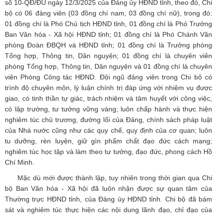
số 10-QĐ/ĐU ngày 12/3/2025 của Đảng ủy HĐND tỉnh, theo đó, Chi
bộ có 06 đảng viên (03 đồng chí nam, 03 đồng chí nữ), trong đó:
01 đồng chí là Phó Chủ tịch HĐND tỉnh, 01 đồng chí là Phó Trưởng
Ban Văn hóa - Xã hội HĐND tỉnh; 01 đồng chí là Phó Chánh Văn
phòng Đoàn ĐBQH và HĐND tỉnh; 01 đồng chí là Trưởng phòng
Tổng hợp, Thông tin, Dân nguyện; 01 đồng chí là chuyên viên
phòng Tổng hợp, Thông tin, Dân nguyện và 01 đồng chí là chuyên
viên Phòng Công tác HĐND. Đội ngũ đảng viên trong Chi bộ có
trình độ chuyên môn, lý luận chính trị đáp ứng với nhiệm vụ được
giao, có tinh thần tự giác, trách nhiệm và tâm huyết với công việc,
có lập trường, tư tưởng vững vàng; luôn chấp hành và thực hiện
nghiêm túc chủ trương, đường lối của Đảng, chính sách pháp luật
của Nhà nước cũng như các quy chế, quy định của cơ quan; luôn
tu dưỡng, rèn luyện, giữ gìn phẩm chất đạo đức cách mạng;
nghiêm túc học tập và làm theo tư tưởng, đạo đức, phong cách Hồ
Chí Minh.
Mặc dù mới được thành lập, tuy nhiên trong thời gian qua Chi
bộ Ban Văn hóa - Xã hội đã luôn nhận được sự quan tâm của
Thường trực HĐND tỉnh, của Đảng ủy HĐND tỉnh. Chi bộ đã bám
sát và nghiêm túc thực hiện các nội dung lãnh đạo, chỉ đạo của