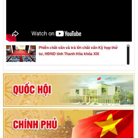
Phiên chất vấn và trả lời chất vấn Kỳ họp thứ
tư, HĐND tỉnh Thanh Hóa khóa XIX
Khai mạc kỳ họp thứ Nhất, Quốc hội khóa XVI
Hướng dẫn quy trình bỏ phiếu bầu cử ĐBQH
khoá XVI và đại biểu HĐND các cấp nhiệm kỳ
2026-2031
80 năm Quốc hội Việt Nam: vì lợi ích Nhân dân,
vì sự phát triển của đất nước