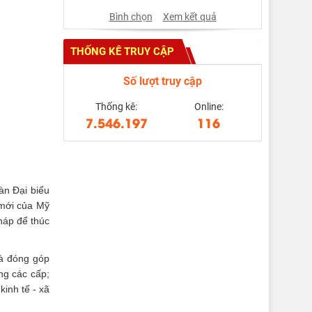
Bình chọn
Xem kết quả
THỐNG KÊ TRUY CẬP
Số lượt truy cập
Thống kê:
Online:
7.546.197
116
àn Đại biểu
 mới của Mỹ
pháp để thúc
và đóng góp
ng các cấp;
inh tế - xã