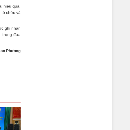
i hiệu quả;
 tổ chức và
ợc ghi nhận
n trọng đưa
Lan Phương