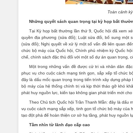
Toàn cảnh kỳ
Những quyết sách quan trọng tại kỳ họp bất thườn
Tại Kỳ họp bất thường lần thứ 9, Quốc hội đã xem xé
quyền địa phương (sửa đổi); Luật sửa đổi, bổ sung một 
(sửa đổi); Nghị quyết về xử lý một số vấn đề liên quan đ
chức bộ máy của Quốc hội, Chính phủ nhiệm kỳ Quốc hội kh
chế, chính sách đặc thù đối với một số dự án quan trọng, c
Một trong những vấn đề được cử tri và nhân dân đặc 
phục vụ cho cuộc cách mạng tinh gọn, sắp xếp tổ chức b
đây là dấu mốc quan trọng trong tiến trình xây dựng pháp 
bộ máy của hệ thống chính trị và kịp thời tháo gỡ khó kh
phát huy nguồn lực, kiến tạo không gian phát triển mới ch
Theo Chủ tịch Quốc hội Trần Thanh Mẫn: đây là dấu mốc
vụ cuộc cách mạng sắp xếp, tinh gọn tổ chức bộ máy của hệ
tạo đột phá để hoàn thiện cơ sở hạ tầng, phát huy nguồn l
Tầm nhìn từ lãnh đạo cấp cao