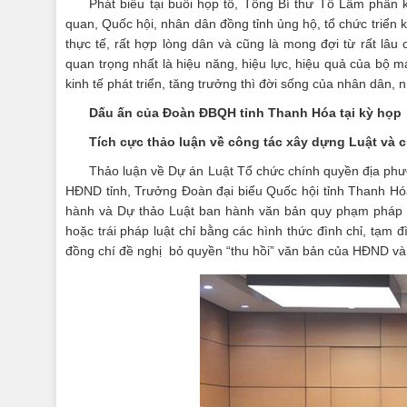
Phát biểu tại buổi họp tổ, Tổng Bí thư Tô Lâm phấn
quan, Quốc hội, nhân dân đồng tỉnh ủng hộ, tổ chức triển k
thực tế, rất hợp lòng dân và cũng là mong đợi từ rất lâu 
quan trọng nhất là hiệu năng, hiệu lực, hiệu quả của bộ 
kinh tế phát triển, tăng trưởng thì đời sống của nhân dân
Dấu ấn của Đoàn ĐBQH tỉnh Thanh Hóa tại kỳ họp
Tích cực thảo luận về công tác xây dựng Luật và c
Thảo luận về Dự án Luật Tổ chức chính quyền địa phươ
HĐND tỉnh, Trưởng Đoàn đại biểu Quốc hội tỉnh Thanh Hó
hành và Dự thảo Luật ban hành văn bản quy phạm pháp lu
hoặc trái pháp luật chỉ bằng các hình thức đình chỉ, tạm đ
đồng chí đề nghị bỏ quyền “thu hồi” văn bản của HĐND v