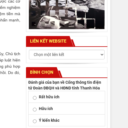
được các cơ
 kiểm nghiệm
iệm tiền mà
 nhấn mạnh,
LIÊN KẾT WEBSITE
y, Chủ tịch
p luật hiện
ông phù hợp
BÌNH CHỌN
 hồi. Do đó,
Đánh giá của bạn về Cổng thông tin điện
tử Đoàn ĐBQH và HĐND tỉnh Thanh Hóa
Rất hữu ích
Hữu ích
Ý kiến khác