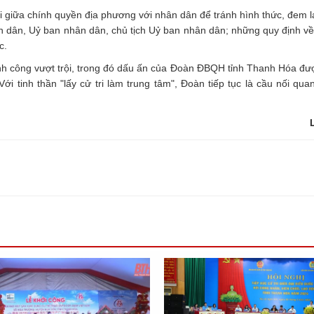
i giữa chính quyền địa phương với nhân dân để tránh hình thức, đem lạ
 dân, Uỷ ban nhân dân, chủ tịch Uỷ ban nhân dân; những quy định về
c.
ành công vượt trội, trong đó dấu ấn của Đoàn ĐBQH tỉnh Thanh Hóa đư
i tinh thần "lấy cử tri làm trung tâm", Đoàn tiếp tục là cầu nối qua