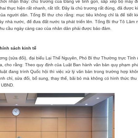
 khởi nhận thấy: chủ trương của Đảng về tinh gọn, sắp xếp bộ máy 
hai thực hiện rất nhanh, rất tốt. Đây là chủ trương rất đúng, đã được
của người dân. Tổng Bí thư cho rằng: mục tiêu không chỉ là để tiết k
máy nhà nước, để đưa đất nước ta phát triển lên. Tổng Bí thư Tô Lâm
, nhu cầu ngày càng cao của nhân dân phải được bảo đảm.
hính sách kinh tế
ng (sửa đổi), đại biểu Lại Thế Nguyên, Phó Bí thư Thường trực Tỉnh ủ
a, cho rằng: Theo quy định của Luật Ban hành văn bản quy phạm phá
ật đang trình Quốc hội thì việc xử lý văn bản trong trường hợp kh
ình chỉ, sửa đổi, bổ sung, thay thế, bãi bỏ mà không có hình thức thu
à UBND.