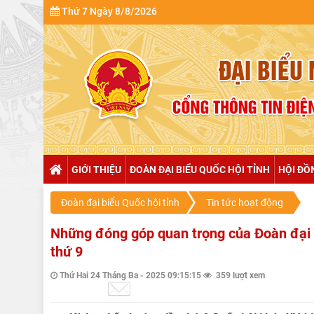
Thứ 7 Ngày 8/8/2026
GIỚI THIỆU
ĐOÀN ĐẠI BIỂU QUỐC HỘI TỈNH
HỘI ĐỒ
Đoàn đại biểu Quốc hội tỉnh
Tin tức hoạt động
Những đóng góp quan trọng của Đoàn đại b
thứ 9
Thứ Hai 24 Tháng Ba - 2025 09:15:15
359 lượt xem