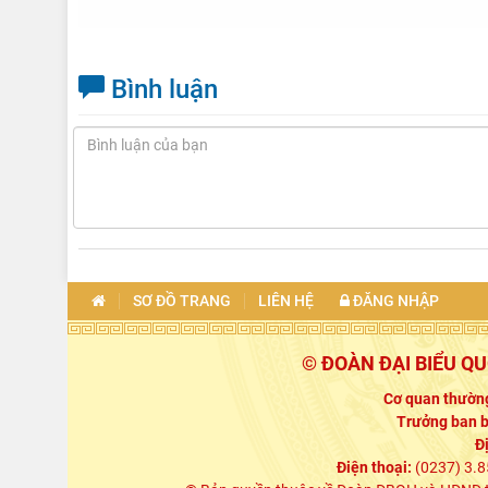
Bình luận
SƠ ĐỒ TRANG
LIÊN HỆ
ĐĂNG NHẬP
© ĐOÀN ĐẠI BIỂU Q
Cơ quan thường
Trưởng ban b
Đ
Điện thoại:
(0237) 3.8