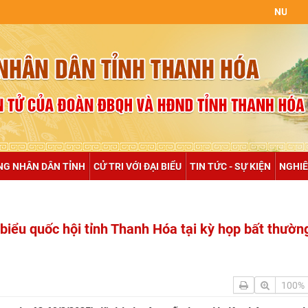
NULL
NG NHÂN DÂN TỈNH
CỬ TRI VỚI ĐẠI BIỂU
TIN TỨC - SỰ KIỆN
NGHIÊ
iểu quốc hội tỉnh Thanh Hóa tại kỳ họp bất thường
100%