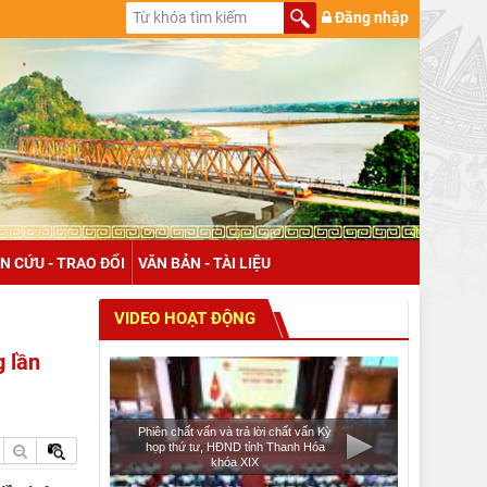
Đăng nhập
N CỨU - TRAO ĐỔI
VĂN BẢN - TÀI LIỆU
VIDEO HOẠT ĐỘNG
 lần
Phiên chất vấn và trả lời chất vấn Kỳ
họp thứ tư, HĐND tỉnh Thanh Hóa
khóa XIX