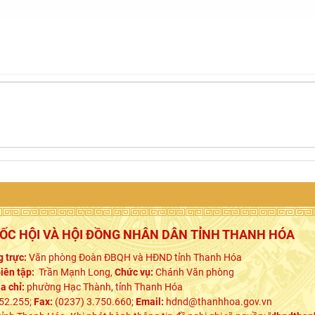
UỐC HỘI VÀ HỘI ĐỒNG NHÂN DÂN TỈNH THANH HÓA
 trực:
Văn phòng Đoàn ĐBQH và HĐND tỉnh Thanh Hóa
iên tập:
Trần Mạnh Long,
Chức vụ:
Chánh Văn phòng
ịa chỉ:
phường Hạc Thành, tỉnh Thanh Hóa
52.255;
Fax:
(0237) 3.750.660;
Email:
hdnd@thanhhoa.gov.vn