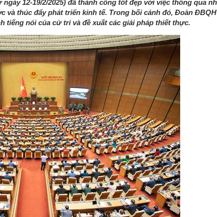
ngày 12-19/2/2025) đã thành công tốt đẹp với việc thông qua nhi
 và thúc đẩy phát triển kinh tế. Trong bối cảnh đó, Đoàn ĐBQH
iếng nói của cử tri và đề xuất các giải pháp thiết thực.