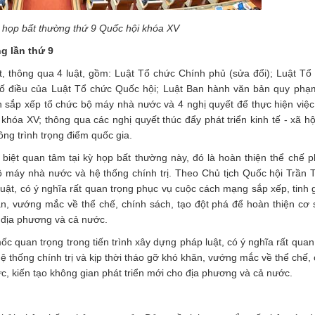
 họp bất thường thứ 9 Quốc hội khóa XV
g lần thứ 9
t, thông qua 4 luật, gồm: Luật Tổ chức Chính phủ (sửa đổi); Luật Tổ
số điều của Luật Tổ chức Quốc hội; Luật Ban hành văn bản quy phạ
ến sắp xếp tổ chức bộ máy nhà nước và 4 nghị quyết để thực hiện việc
óa XV; thông qua các nghị quyết thúc đẩy phát triển kinh tế - xã hộ
ông trình trọng điểm quốc gia.
biệt quan tâm tại kỳ họp bất thường này, đó là hoàn thiện thể chế p
ộ máy nhà nước và hệ thống chính trị. Theo Chủ tịch Quốc hội Trần
luật, có ý nghĩa rất quan trọng phục vụ cuộc cách mạng sắp xếp, tinh 
ăn, vướng mắc về thể chế, chính sách, tạo đột phá để hoàn thiện cơ 
o địa phương và cả nước.
 quan trọng trong tiến trình xây dựng pháp luật, có ý nghĩa rất quan
 thống chính trị và kịp thời tháo gỡ khó khăn, vướng mắc về thể chế, 
ực, kiến tạo không gian phát triển mới cho địa phương và cả nước.