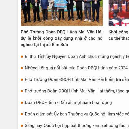
Phó Trưởng Đoàn ĐBQH tỉnh Mai Văn Hải
Khởi công
dự lễ khởi công xây dựng nhà ở cho hộ
cụ thể th
nghèo tại thị xã Bỉm Sơn
Bí thư Tỉnh ủy Nguyễn Doãn Anh chúc mừng ngành y t
Những kết quả nổi bật của Đoàn ĐBQH tỉnh năm 2024 – 
Phó Trưởng Đoàn ĐBQH tỉnh Mai Văn Hải kiểm tra sản
Phó trưởng Đoàn ĐBQH tỉnh Mai Văn Hải thăm, tặng qu
Đoàn ĐBQH tỉnh - Dấu ấn một năm hoạt động
Đoàn giám sát Ủy ban Thường vụ Quốc hội làm việc v
Sáng nay, Quốc hội họp bất thường xem xét công tác 