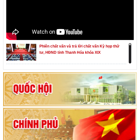
Phiên chất vấn và trả lời chất vấn Kỳ họp thứ
tư, HĐND tỉnh Thanh Hóa khóa XIX
Khai mạc kỳ họp thứ Nhất, Quốc hội khóa XVI
Hướng dẫn quy trình bỏ phiếu bầu cử ĐBQH
khoá XVI và đại biểu HĐND các cấp nhiệm kỳ
2026-2031
80 năm Quốc hội Việt Nam: vì lợi ích Nhân dân,
vì sự phát triển của đất nước