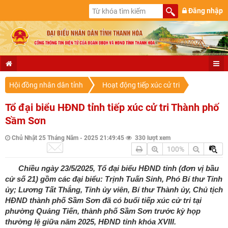
Đăng nhập
Hội đồng nhân dân tỉnh
Hoạt động tiếp xúc cử tri
Tổ đại biểu HĐND tỉnh tiếp xúc cử tri Thành phố
Sầm Sơn
Chủ Nhật 25 Tháng Năm - 2025 21:49:45
330 lượt xem
100%
Chiều ngày 23/5/2025, Tổ đại biểu HĐND tỉnh (đơn vị bầu
cử số 21) gồm các đại biểu: Trịnh Tuấn Sinh, Phó Bí thư Tỉnh
ủy; Lương Tất Thắng, Tỉnh ủy viên, Bí thư Thành ủy, Chủ tịch
HĐND thành phố Sầm Sơn đã có buổi tiếp xúc cử tri tại
phường Quảng Tiến, thành phố Sầm Sơn trước kỳ họp
thường lệ giữa năm 2025, HĐND tỉnh khóa XVIII.