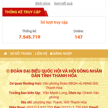
Bình chọn
Xem kết quả
THỐNG KÊ TRUY CẬP
Số lượt truy cập
Thống kê:
Online:
7.545.719
147
SƠ ĐỒ TRANG
LIÊN HỆ
ĐĂNG NHẬP
© ĐOÀN ĐẠI BIỂU QUỐC HỘI VÀ HỘI ĐỒNG NHÂN
DÂN TỈNH THANH HÓA
Cơ quan thường trực:
Văn phòng Đoàn ĐBQH và HĐND tỉnh
Thanh Hóa
Trưởng ban biên tập:
Trần Mạnh Long,
Chức vụ:
Chánh Văn
phòng
Địa chỉ:
phường Hạc Thành, tỉnh Thanh Hóa
Điện thoại:
(0237) 3.852.255;
Fax:
(0237) 3.750.660;
Email: