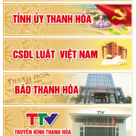
Bộ Chính trị duyệt nội dung Đại hội đại biểu
Đảng bộ tỉnh Thanh Hóa lần thứ XX, nhiệm kỳ
2025 - 2030
Đại hội đại biểu Đảng bộ xã Yên Thọ lần thứ I,
nhiệm kỳ 2025 – 2030
Đại hội Đảng bộ xã Yên Ninh lần thứ nhất,
nhiệm kỳ 2025 - 2030
Khai mạc Kỳ họp bất thường lần thứ 9, Quốc
hội khóa XV
Phiên thảo luận Kỳ họp thứ 24, HĐND tỉnh
Thanh Hóa khóa XVIII, nhiệm kỳ 2021 - 2026
Bế mạc Kỳ họp thứ hai bốn, Hội đồng nhân dân
tỉnh khoá XVIII