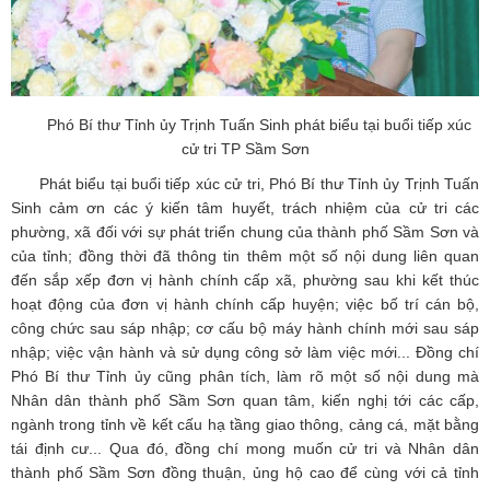
Phó Bí thư Tỉnh ủy Trịnh Tuấn Sinh phát biểu tại buổi tiếp xúc
cử tri TP Sầm Sơn
Phát biểu tại buổi tiếp xúc cử tri, Phó Bí thư Tỉnh ủy Trịnh Tuấn
Sinh cảm ơn các ý kiến tâm huyết, trách nhiệm của cử tri các
phường, xã đối với sự phát triển chung của thành phố Sầm Sơn và
của tỉnh; đồng thời đã thông tin thêm một số nội dung liên quan
đến sắp xếp đơn vị hành chính cấp xã, phường sau khi kết thúc
hoạt động của đơn vị hành chính cấp huyện; việc bố trí cán bộ,
công chức sau sáp nhập; cơ cấu bộ máy hành chính mới sau sáp
nhập; việc vận hành và sử dụng công sở làm việc mới... Đồng chí
Phó Bí thư Tỉnh ủy cũng phân tích, làm rõ một số nội dung mà
Nhân dân thành phố Sầm Sơn quan tâm, kiến nghị tới các cấp,
ngành trong tỉnh về kết cấu hạ tầng giao thông, cảng cá, mặt bằng
tái định cư... Qua đó, đồng chí mong muốn cử tri và Nhân dân
thành phố Sầm Sơn đồng thuận, ủng hộ cao để cùng với cả tỉnh